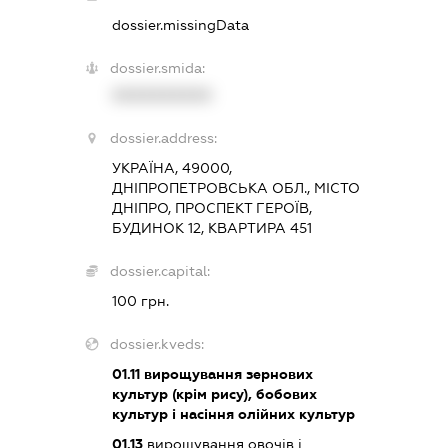
dossier.missingData
dossier.smida:
XXXXXXXXXX
dossier.address:
УКРАЇНА, 49000,
ДНІПРОПЕТРОВСЬКА ОБЛ., МІСТО
ДНІПРО, ПРОСПЕКТ ГЕРОЇВ,
БУДИНОК 12, КВАРТИРА 451
dossier.capital:
100 грн.
dossier.kveds:
01.11
вирощування зернових
культур (крім рису), бобових
культур і насіння олійних культур
01.13
вирощування овочів і