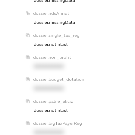
dossier.missingData
dossier.ndsAnnul
dossier.missingData
dossier.single_tax_reg
dossier.notInList
dossier.non_profit
XXXXXXXXXX
dossier.budget_dotation
XXXXXXXXXX
dossier.palne_akciz
dossier.notInList
dossier.bigTaxPayerReg
XXXXXXXXXX