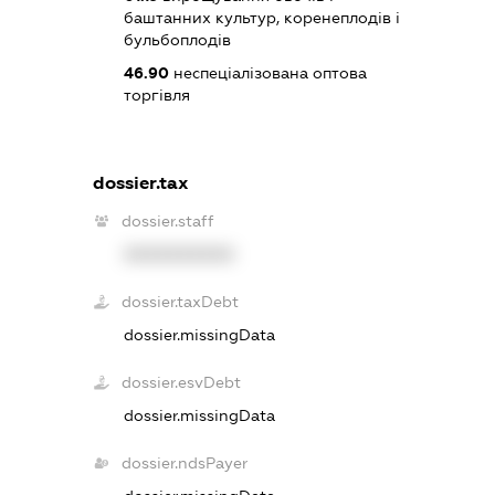
баштанних культур, коренеплодів і
бульбоплодів
46.90
неспеціалізована оптова
торгівля
dossier.tax
dossier.staff
XXXXXXXXXX
dossier.taxDebt
dossier.missingData
dossier.esvDebt
dossier.missingData
dossier.ndsPayer