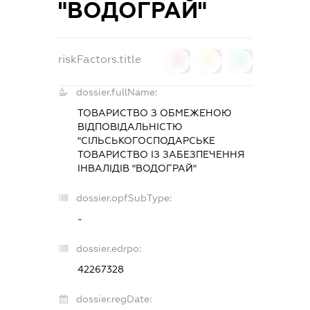
"ВОДОГРАЙ"
riskFactors.title
0
0
0
dossier.fullName:
ТОВАРИСТВО З ОБМЕЖЕНОЮ
ВІДПОВІДАЛЬНІСТЮ
"СІЛЬСЬКОГОСПОДАРСЬКЕ
ТОВАРИСТВО ІЗ ЗАБЕЗПЕЧЕННЯ
ІНВАЛІДІВ "ВОДОГРАЙ"
dossier.opfSubType:
-
dossier.edrpo:
42267328
dossier.regDate: