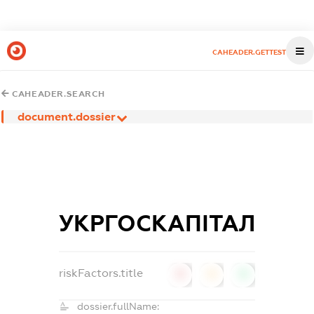
CAHEADER.GETTEST
CAHEADER.SEARCH
document.dossier
УКРГОСКАПІТАЛ
riskFactors.title
0
0
0
dossier.fullName: