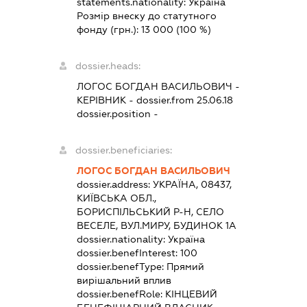
statements.nationality:
Україна
Розмір внеску до статутного
фонду (грн.):
13 000
(100 %)
dossier.heads:
ЛОГОС БОГДАН ВАСИЛЬОВИЧ
-
КЕРІВНИК
- dossier.from 25.06.18
dossier.position -
dossier.beneficiaries:
ЛОГОС БОГДАН ВАСИЛЬОВИЧ
dossier.address:
УКРАЇНА, 08437,
КИЇВСЬКА ОБЛ.,
БОРИСПІЛЬСЬКИЙ Р-Н, СЕЛО
ВЕСЕЛЕ, ВУЛ.МИРУ, БУДИНОК 1А
dossier.nationality:
Україна
dossier.benefInterest:
100
dossier.benefType:
Прямий
вирішальний вплив
dossier.benefRole:
КІНЦЕВИЙ