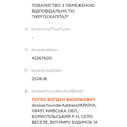
ТОВАРИСТВО З ОБМЕЖЕНОЮ
ВІДПОВІДАЛЬНІСТЮ
"УКРГОСКАПІТАЛ"
dossier.opfSubType:
-
dossier.edrpo:
42267600
dossier.regDate:
25.06.18
dossier.foundersAndBenef:
ЛОГОС БОГДАН ВАСИЛЬОВИЧ
dossier.founderAddress
УКРАЇНА,
08437, КИЇВСЬКА ОБЛ.,
БОРИСПІЛЬСЬКИЙ Р-Н, СЕЛО
ВЕСЕЛЕ, ВУЛ.МИРУ, БУДИНОК 1А