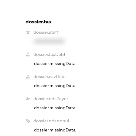
dossier.tax
dossier.staff
XXXXXXXXXX
dossier.taxDebt
dossier.missingData
dossier.esvDebt
dossier.missingData
dossier.ndsPayer
dossier.missingData
dossier.ndsAnnul
dossier.missingData