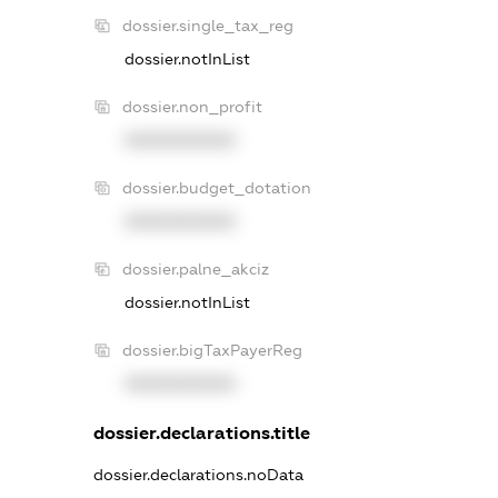
dossier.single_tax_reg
dossier.notInList
dossier.non_profit
XXXXXXXXXX
dossier.budget_dotation
XXXXXXXXXX
dossier.palne_akciz
dossier.notInList
dossier.bigTaxPayerReg
XXXXXXXXXX
dossier.declarations.title
dossier.declarations.noData