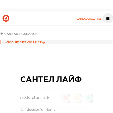
CAHEADER.GETTEST
CAHEADER.SEARCH
document.dossier
САНТЕЛ ЛАЙФ
riskFactors.title
0
0
0
dossier.fullName: