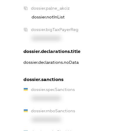
dossier.palne_akciz
dossier.notInList
dossier.bigTaxPayerReg
XXXXXXXXXX
dossier.declarations.title
dossier.declarations.noData
dossier.sanctions
dossier.specSanctions
XXXXXXXXXX
dossier.rnboSanctions
XXXXXXXXXX