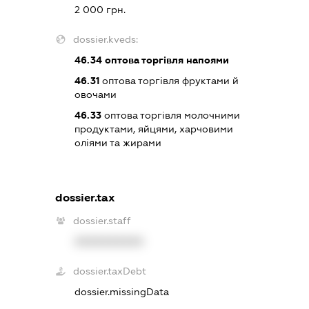
2 000 грн.
dossier.kveds:
46.34
оптова торгівля напоями
46.31
оптова торгівля фруктами й
овочами
46.33
оптова торгівля молочними
продуктами, яйцями, харчовими
оліями та жирами
dossier.tax
dossier.staff
XXXXXXXXXX
dossier.taxDebt
dossier.missingData