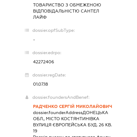
ТОВАРИСТВО З ОБМЕЖЕНОЮ
ВІДПОВІДАЛЬНІСТЮ
САНТЕЛ
ЛАЙФ
dossier.opfSubType:
-
dossier.edrpo:
42272406
dossier.regDate:
01.07.18
dossier.foundersAndBenef:
РАДЧЕНКО СЕРГІЙ МИКОЛАЙОВИЧ
dossier.founderAddress
ДОНЕЦЬКА
ОБЛ., МІСТО КОСТЯНТИНІВКА
ВУЛИЦЯ ЄВРОПЕЙСЬКА БУД. 26 КВ.
19
Розмір внеску до статутного фонду