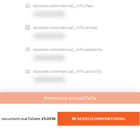
dossier.commercial_info.fax
XXXXXXXXXX
dossier.commercial_info.email
XXXXXXXXXX
dossier.commercial_info.website
XXXXXXXXXX
dossier.commercial_info.activity
XXXXXXXXXX
freemium.actualData
freemium.exampleText_1
freemium.exampleText_2
freemium.anonymousPerSearch2
document.dueToDate
23.07.18
SEARCH.ONMONITORING
FREEMIUM.DETAILS
FREEMIUM.REGISTER