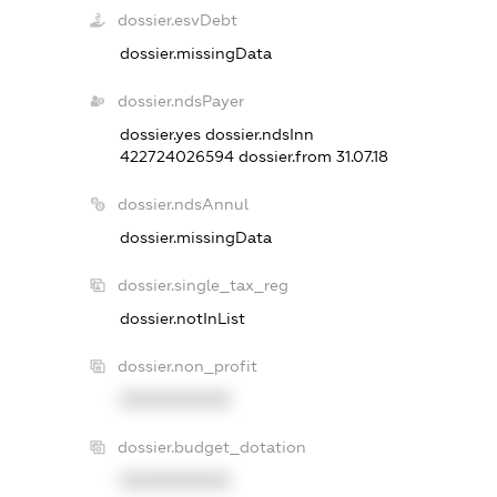
dossier.esvDebt
dossier.missingData
dossier.ndsPayer
dossier.yes
dossier.ndsInn
422724026594
dossier.from 31.07.18
dossier.ndsAnnul
dossier.missingData
dossier.single_tax_reg
dossier.notInList
dossier.non_profit
XXXXXXXXXX
dossier.budget_dotation
XXXXXXXXXX