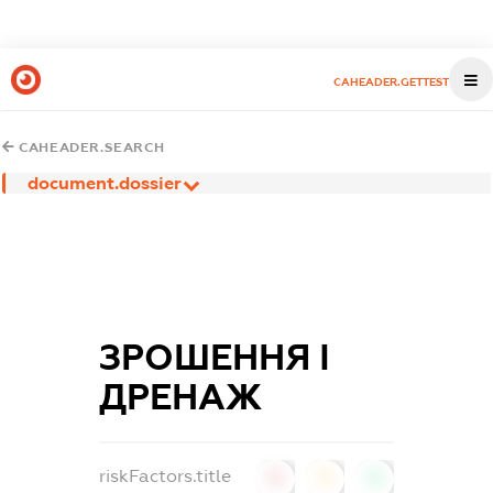
CAHEADER.GETTEST
CAHEADER.SEARCH
document.dossier
ЗРОШЕННЯ І
ДРЕНАЖ
riskFactors.title
0
0
0