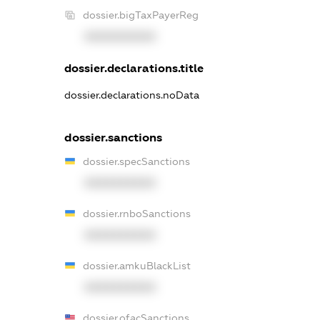
dossier.bigTaxPayerReg
XXXXXXXXXX
dossier.declarations.title
dossier.declarations.noData
dossier.sanctions
dossier.specSanctions
XXXXXXXXXX
dossier.rnboSanctions
XXXXXXXXXX
dossier.amkuBlackList
XXXXXXXXXX
dossier.ofacSanctions