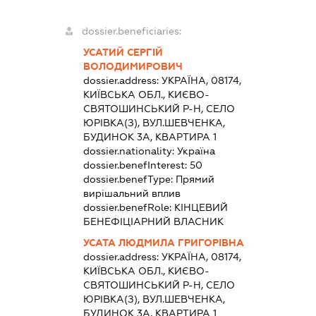
dossier.beneficiaries:
УСАТИЙ СЕРГІЙ
ВОЛОДИМИРОВИЧ
dossier.address:
УКРАЇНА, 08174,
КИЇВСЬКА ОБЛ., КИЄВО-
СВЯТОШИНСЬКИЙ Р-Н, СЕЛО
ЮРІВКА(З), ВУЛ.ШЕВЧЕНКА,
БУДИНОК 3А, КВАРТИРА 1
dossier.nationality:
Україна
dossier.benefInterest:
50
dossier.benefType:
Прямий
вирішальний вплив
dossier.benefRole:
КІНЦЕВИЙ
БЕНЕФІЦІАРНИЙ ВЛАСНИК
УСАТА ЛЮДМИЛА ГРИГОРІВНА
dossier.address:
УКРАЇНА, 08174,
КИЇВСЬКА ОБЛ., КИЄВО-
СВЯТОШИНСЬКИЙ Р-Н, СЕЛО
ЮРІВКА(З), ВУЛ.ШЕВЧЕНКА,
БУДИНОК 3А, КВАРТИРА 1