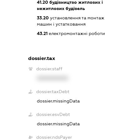
41.20
будівництво житлових і
нежитлових будівель
33.20
установлення та монтаж
машин і устатковання
43.21
електромонтажні роботи
dossier.tax
dossier.staff
XXXXXXXXXX
dossier.taxDebt
dossier.missingData
dossier.esvDebt
dossier.missingData
dossier.ndsPayer