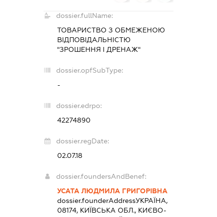
dossier.fullName:
ТОВАРИСТВО З ОБМЕЖЕНОЮ
ВІДПОВІДАЛЬНІСТЮ
"ЗРОШЕННЯ І ДРЕНАЖ"
dossier.opfSubType:
-
dossier.edrpo:
42274890
dossier.regDate:
02.07.18
dossier.foundersAndBenef:
УСАТА ЛЮДМИЛА ГРИГОРІВНА
dossier.founderAddress
УКРАЇНА,
08174, КИЇВСЬКА ОБЛ., КИЄВО-