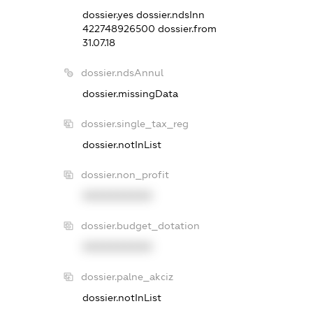
dossier.yes
dossier.ndsInn
422748926500
dossier.from
31.07.18
dossier.ndsAnnul
dossier.missingData
dossier.single_tax_reg
dossier.notInList
dossier.non_profit
XXXXXXXXXX
dossier.budget_dotation
XXXXXXXXXX
dossier.palne_akciz
dossier.notInList