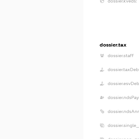
dossier.kveds:
dossier.tax
dossier.staff
dossier.taxDeb
dossier.esvDe
dossier.ndsPay
dossier.ndsAn
dossier.single