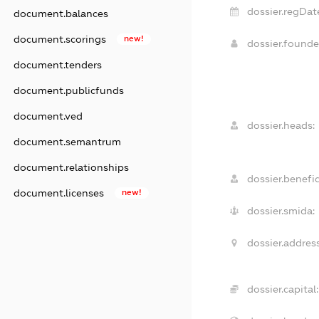
dossier.regDat
document.balances
document.scorings
new!
dossier.found
document.tenders
document.publicfunds
document.ved
dossier.heads:
document.semantrum
document.relationships
dossier.benefic
document.licenses
new!
dossier.smida:
dossier.address
dossier.capital: