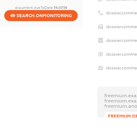
document.dueToDate
19.07.18
dossier.comme
SEARCH.ONMONITORING
dossier.commer
dossier.commer
dossier.commer
dossier.commer
freemium.exa
freemium.ex
freemium.an
FREEMIUM.D