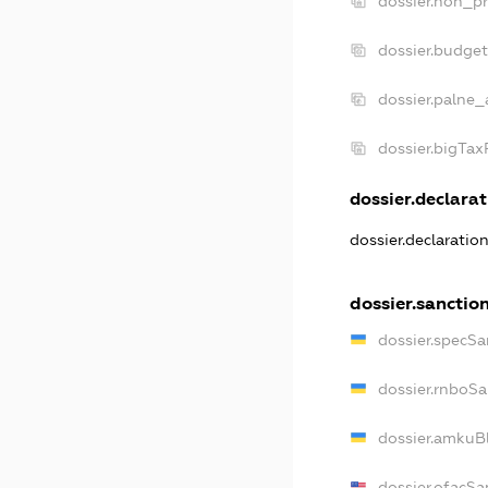
dossier.non_pr
dossier.budge
dossier.palne_
dossier.bigTa
dossier.declarat
dossier.declaratio
dossier.sanctio
dossier.specSa
dossier.rnboSa
dossier.amkuBl
dossier.ofacSa