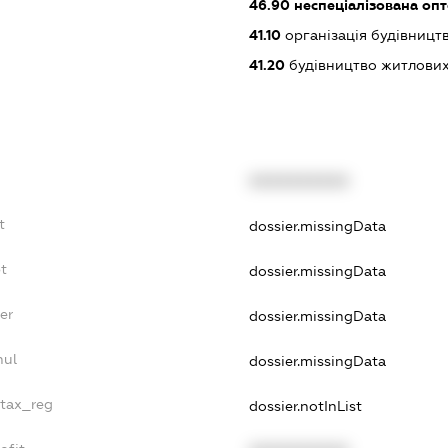
46.90
неспеціалізована опт
41.10
організація будівництв
41.20
будівництво житлових
XXXXXXXXXX
t
dossier.missingData
bt
dossier.missingData
er
dossier.missingData
nul
dossier.missingData
_tax_reg
dossier.notInList