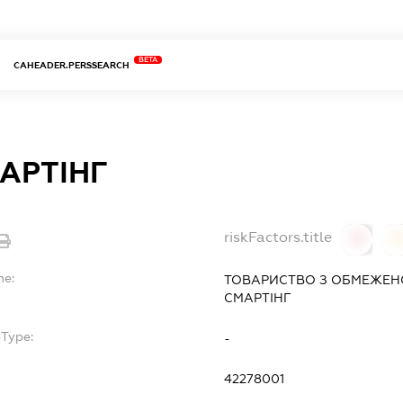
BETA
CAHEADER.PERSSEARCH
АРТІНГ
riskFactors.title
0
0
me:
ТОВАРИСТВО З ОБМЕЖЕН
СМАРТІНГ
bType:
-
42278001