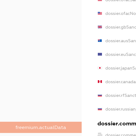
dossier.ofacN
dossier.gbSan
dossier.ausSan
dossier.euSanc
dossier.japanS
dossier.canad
dossier.rfSanc
dossier.russia
dossier.comme
freemium.actualData
dossier.comme