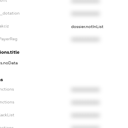
ofit
XXXXXXXXXX
t_dotation
XXXXXXXXXX
akciz
dossier.notInList
xPayerReg
XXXXXXXXXX
ions.title
ns.noData
ns
nctions
XXXXXXXXXX
nctions
XXXXXXXXXX
ackList
XXXXXXXXXX
nctions