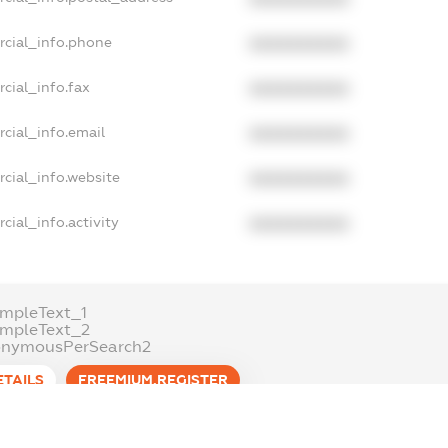
rcial_info.phone
XXXXXXXXXX
cial_info.fax
XXXXXXXXXX
cial_info.email
XXXXXXXXXX
cial_info.website
XXXXXXXXXX
cial_info.activity
XXXXXXXXXX
mpleText_1
ampleText_2
onymousPerSearch2
ETAILS
FREEMIUM.REGISTER