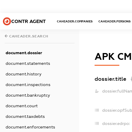
CONTR AGENT
CAHEADER.COMPANIES
CAHEADER.PERSONS
CAHEADER.SEARCH
document.dossier
АРК СМ
document.statements
document.history
dossier.title
document.inspections
dossier.fullNa
document.bankruptcy
document.court
dossier.opfSu
document.taxdebts
dossier.edrpo:
document.enforcements