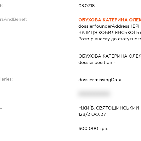
e:
03.07.18
ersAndBenef:
ОБУХОВА КАТЕРИНА ОЛЕ
dossier.founderAddress
ЧЕРН
ВУЛИЦЯ КОБИЛЯНСЬКОЇ БУ
Розмір внеску до статутног
ОБУХОВА КАТЕРИНА ОЛЕ
dossier.position -
iaries:
dossier.missingData
XXXXXXXXXX
:
М.КИЇВ, СВЯТОШИНСЬКИЙ
128/2 ОФ. 37
600 000 грн.