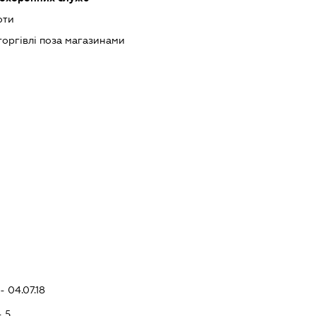
оти
торгівлі поза магазинами
- 04.07.18
- 5