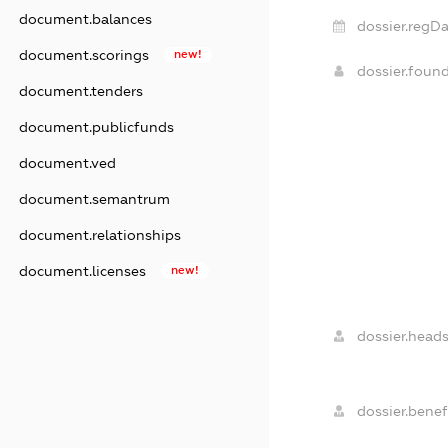
document.balances
dossier.regDa
document.scorings
new!
dossier.foun
document.tenders
document.publicfunds
document.ved
document.semantrum
document.relationships
document.licenses
new!
dossier.heads
dossier.benefi