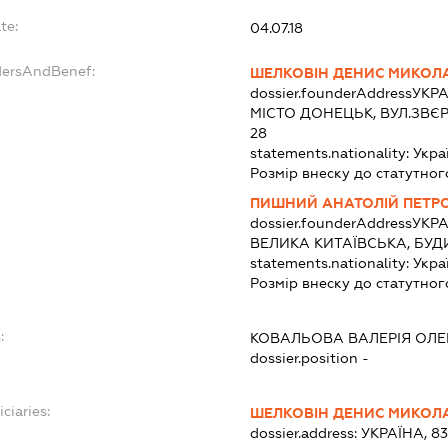
te:
04.07.18
dersAndBenef:
ШЕЛКОВІН ДЕНИС МИКО
dossier.founderAddress
УКРА
МІСТО ДОНЕЦЬК, ВУЛ.ЗВЄ
28
statements.nationality:
Укра
Розмір внеску до статутног
ПИШНИЙ АНАТОЛІЙ ПЕТР
dossier.founderAddress
УКРА
ВЕЛИКА КИТАЇВСЬКА, БУДИ
statements.nationality:
Укра
Розмір внеску до статутног
:
КОВАЛЬОВА ВАЛЕРІЯ ОЛ
dossier.position -
ciaries:
ШЕЛКОВІН ДЕНИС МИКО
dossier.address:
УКРАЇНА, 8