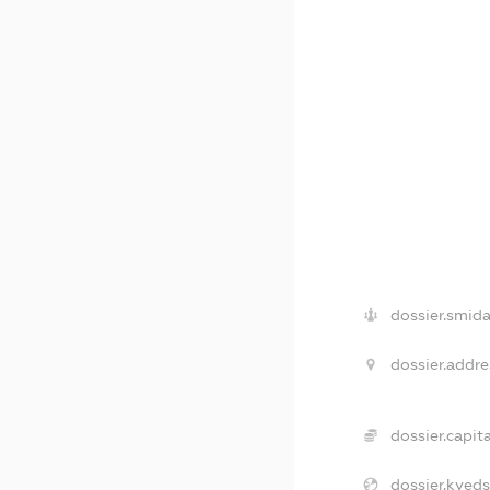
dossier.smida
dossier.addre
dossier.capita
dossier.kveds