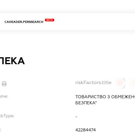
BETA
CAHEADER.PERSSEARCH
ЗПЕКА
riskFactors.title
0
ame:
ТОВАРИСТВО З ОБМЕЖЕНО
БЕЗПЕКА"
ubType:
-
:
42284474