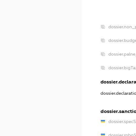
dossier.non_p
dossier.budg
dossier.palne
dossier.bigT
dossier.declara
dossier.declarat
dossier.sancti
dossier.spec
dossier.rnbo