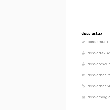
dossier.tax
dossier.staff
dossier.taxD
dossier.esvD
dossier.ndsP
dossier.ndsA
dossier.singl