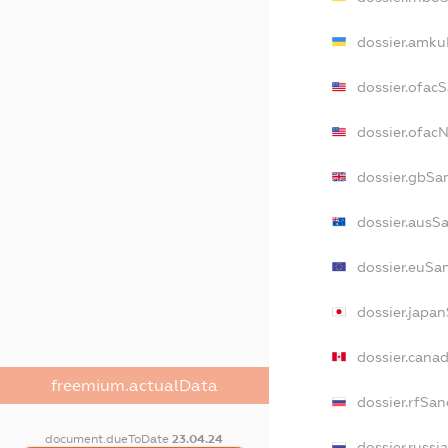
dossier.amku
dossier.ofac
dossier.ofa
dossier.gbSa
dossier.ausS
dossier.euSa
dossier.japa
dossier.cana
freemium.actualData
dossier.rfSan
document.dueToDate
23.04.24
dossier.russi