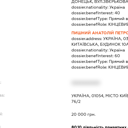
ДОНЕЦЬК, ВУЛ.ЗВЄРЬКОВА
dossier.nationality:
Україна
dossier.benefInterest:
40
dossier.benefType:
Прямий в
dossier.benefRole:
КІНЦЕВИ
ПИШНИЙ АНАТОЛІЙ ПЕТР
dossier.address:
УКРАЇНА, 0
КИТАЇВСЬКА, БУДИНОК 10А
dossier.nationality:
Україна
dossier.benefInterest:
60
dossier.benefType:
Прямий в
dossier.benefRole:
КІНЦЕВИ
:
XXXXXXXXXX
ss:
УКРАЇНА, 01054, МІСТО К
76/2
l:
20 000 грн.
:
80.10
діяльність приватних