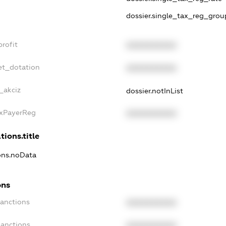
dossier.single_tax_reg_grou
rofit
XXXXXXXXXX
et_dotation
XXXXXXXXXX
_akciz
dossier.notInList
axPayerReg
XXXXXXXXXX
tions.title
ions.noData
ons
Sanctions
XXXXXXXXXX
Sanctions
XXXXXXXXXX