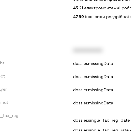
43.21
електромонтажні роб
47.99
інші види роздрібної 
XXXXXXXXXX
ebt
dossier.missingData
ebt
dossier.missingData
ayer
dossier.missingData
nnul
dossier.missingData
e_tax_reg
dossier.single_tax_reg_date 
dossier.single_tax_reg_rate 