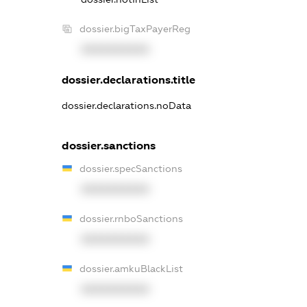
dossier.bigTaxPayerReg
XXXXXXXXXX
dossier.declarations.title
dossier.declarations.noData
dossier.sanctions
dossier.specSanctions
XXXXXXXXXX
dossier.rnboSanctions
XXXXXXXXXX
dossier.amkuBlackList
XXXXXXXXXX