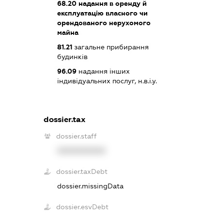
68.20
надання в оренду й
експлуатацію власного чи
орендованого нерухомого
майна
81.21
загальне прибирання
будинків
96.09
надання інших
індивідуальних послуг, н.в.і.у.
dossier.tax
dossier.staff
XXXXXXXXXX
dossier.taxDebt
dossier.missingData
dossier.esvDebt