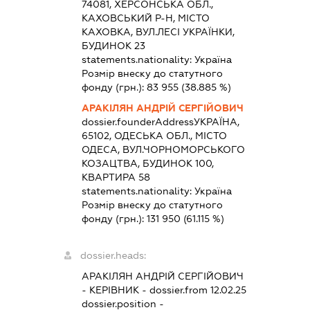
74081, ХЕРСОНСЬКА ОБЛ.,
КАХОВСЬКИЙ Р-Н, МІСТО
КАХОВКА, ВУЛ.ЛЕСІ УКРАЇНКИ,
БУДИНОК 23
statements.nationality:
Україна
Розмір внеску до статутного
фонду (грн.):
83 955
(38.885 %)
АРАКІЛЯН АНДРІЙ СЕРГІЙОВИЧ
dossier.founderAddress
УКРАЇНА,
65102, ОДЕСЬКА ОБЛ., МІСТО
ОДЕСА, ВУЛ.ЧОРНОМОРСЬКОГО
КОЗАЦТВА, БУДИНОК 100,
КВАРТИРА 58
statements.nationality:
Україна
Розмір внеску до статутного
фонду (грн.):
131 950
(61.115 %)
dossier.heads:
АРАКІЛЯН АНДРІЙ СЕРГІЙОВИЧ
-
КЕРІВНИК
- dossier.from 12.02.25
dossier.position -