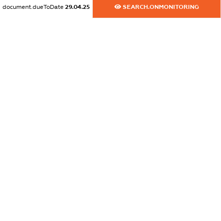
document.dueToDate
29.04.25
SEARCH.ONMONITORING
dossier.commercial_info.email
XXXXXXXXXX
dossier.commercial_info.website
XXXXXXXXXX
dossier.commercial_info.activity
XXXXXXXXXX
freemium.exampleText_1
freemium.exampleText_2
freemium.anonymousPerSearch2
FREEMIUM.DETAILS
FREEMIUM.REGISTER