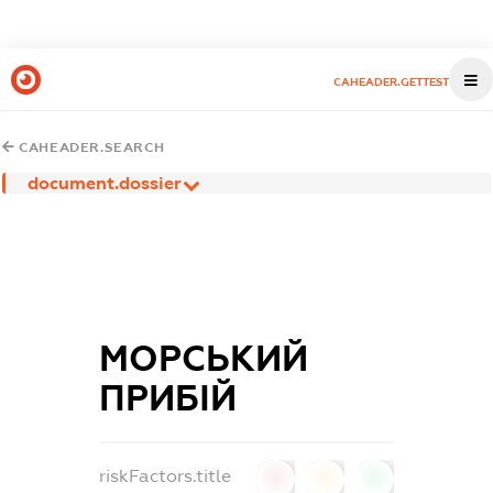
CAHEADER.GETTEST
CAHEADER.SEARCH
document.dossier
МОРСЬКИЙ
ПРИБІЙ
riskFactors.title
0
0
0