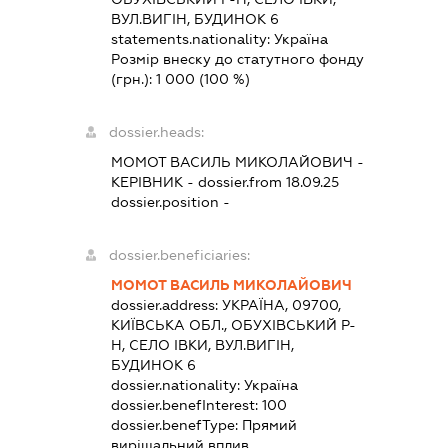
ВУЛ.ВИГІН, БУДИНОК 6
statements.nationality:
Україна
Розмір внеску до статутного фонду
(грн.):
1 000
(100 %)
dossier.heads:
МОМОТ ВАСИЛЬ МИКОЛАЙОВИЧ
-
КЕРІВНИК
- dossier.from 18.09.25
dossier.position -
dossier.beneficiaries:
МОМОТ ВАСИЛЬ МИКОЛАЙОВИЧ
dossier.address:
УКРАЇНА, 09700,
КИЇВСЬКА ОБЛ., ОБУХІВСЬКИЙ Р-
Н, СЕЛО ІВКИ, ВУЛ.ВИГІН,
БУДИНОК 6
dossier.nationality:
Україна
dossier.benefInterest:
100
dossier.benefType:
Прямий
вирішальний вплив