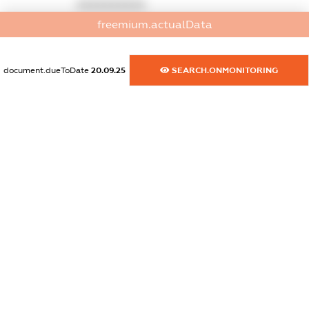
XXXXXXXXXX
freemium.actualData
dossier.commercial_info.activity
XXXXXXXXXX
document.dueToDate
20.09.25
SEARCH.ONMONITORING
freemium.exampleText_1
freemium.exampleText_2
freemium.anonymousPerSearch2
FREEMIUM.DETAILS
FREEMIUM.REGISTER