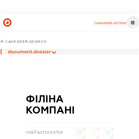
CAHEADER.GETTEST
CAHEADER.SEARCH
document.dossier
ФІЛІНА
КОМПАНІ
riskFactors.title
0
0
0