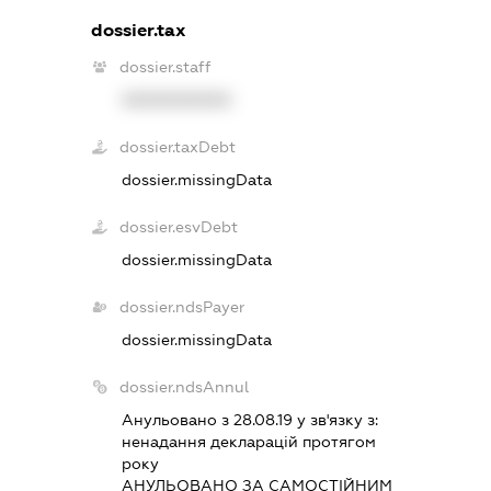
dossier.tax
dossier.staff
XXXXXXXXXX
dossier.taxDebt
dossier.missingData
dossier.esvDebt
dossier.missingData
dossier.ndsPayer
dossier.missingData
dossier.ndsAnnul
Анульовано з 28.08.19 у зв'язку з:
ненадання декларацiй протягом
року
АНУЛЬОВАНО ЗА САМОСТIЙНИМ