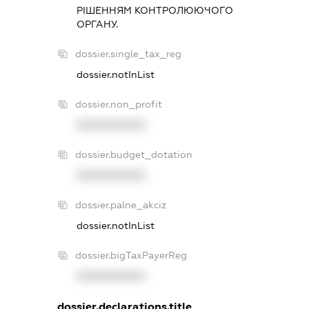
РIШЕННЯМ КОНТРОЛЮЮЧОГО
ОРГАНУ.
dossier.single_tax_reg
dossier.notInList
dossier.non_profit
XXXXXXXXXX
dossier.budget_dotation
XXXXXXXXXX
dossier.palne_akciz
dossier.notInList
dossier.bigTaxPayerReg
XXXXXXXXXX
dossier.declarations.title