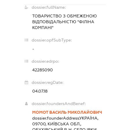
dossier.fullName:
ТОВАРИСТВО З ОБМЕЖЕНОЮ
ВІДПОВІДАЛЬНІСТЮ "ФІЛІНА
КОМПАНІ"
dossier.opfSubType:
-
dossier.edrpo:
42285090
dossier.regDate:
04.07.18
dossier.foundersAndBenef:
МОМОТ ВАСИЛЬ МИКОЛАЙОВИЧ
dossier.founderAddress
УКРАЇНА,
09700, КИЇВСЬКА ОБЛ.,
ОБУХІВСЬКИЙ Р-Н, СЕЛО ІВКИ,