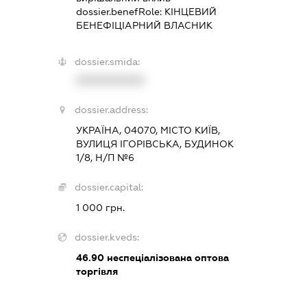
dossier.benefRole:
КІНЦЕВИЙ
БЕНЕФІЦІАРНИЙ ВЛАСНИК
dossier.smida:
XXXXXXXXXX
dossier.address:
УКРАЇНА, 04070, МІСТО КИЇВ,
ВУЛИЦЯ ІГОРІВСЬКА, БУДИНОК
1/8, Н/П №6
dossier.capital:
1 000 грн.
dossier.kveds:
46.90
неспеціалізована оптова
торгівля