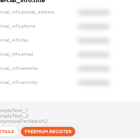
rcial_info.title
rcial_info.postal_address
XXXXXXXXXX
rcial_info.phone
XXXXXXXXXX
cial_info.fax
XXXXXXXXXX
cial_info.email
XXXXXXXXXX
rcial_info.website
XXXXXXXXXX
cial_info.activity
XXXXXXXXXX
ampleText_1
ampleText_2
onymousPerSearch2
ETAILS
FREEMIUM.REGISTER