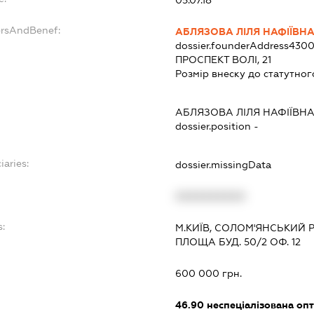
ersAndBenef:
АБЛЯЗОВА ЛІЛЯ НАФІЇВН
dossier.founderAddress
4300
ПРОСПЕКТ ВОЛІ, 21
Розмір внеску до статутног
АБЛЯЗОВА ЛІЛЯ НАФІЇВН
dossier.position -
iaries:
dossier.missingData
XXXXXXXXXX
s:
М.КИЇВ, СОЛОМ'ЯНСЬКИЙ
ПЛОЩА БУД. 50/2 ОФ. 12
:
600 000 грн.
46.90
неспеціалізована опт