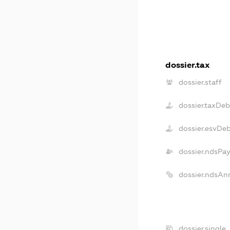
dossier.tax
dossier.staff
dossier.taxDeb
dossier.esvDe
dossier.ndsPa
dossier.ndsAn
dossier.single