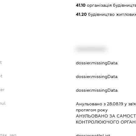
41.10
організація будівництв
41.20
будівництво житлових
XXXXXXXXXX
t
dossier.missingData
bt
dossier.missingData
yer
dossier.missingData
nul
Анульовано з 28.08.19 у зв'я
протягом року
АНУЛЬОВАНО ЗА САМОСТ
КОНТРОЛЮЮЧОГО ОРГАНУ
_tax_reg
dossier.notInList