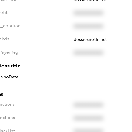
ofit
XXXXXXXXXX
t_dotation
XXXXXXXXXX
akciz
dossier.notInList
xPayerReg
XXXXXXXXXX
ions.title
ons.noData
ns
anctions
XXXXXXXXXX
anctions
XXXXXXXXXX
lackList
XXXXXXXXXX