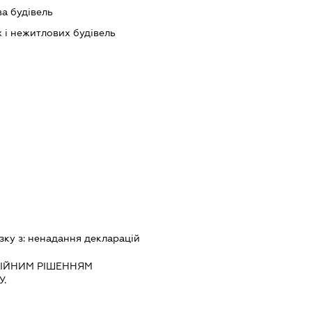
а будівель
 і нежитлових будівель
зку з:
ненадання декларацiй
IЙНИМ РIШЕННЯМ
.