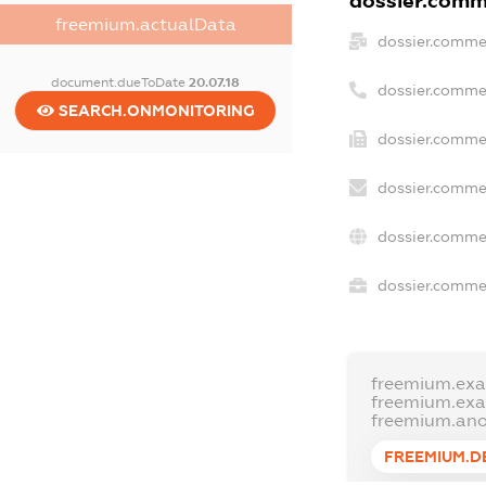
dossier.comme
freemium.actualData
dossier.comme
document.dueToDate
20.07.18
dossier.comme
SEARCH.ONMONITORING
dossier.commer
dossier.commer
dossier.comme
dossier.commer
freemium.ex
freemium.ex
freemium.an
FREEMIUM.D