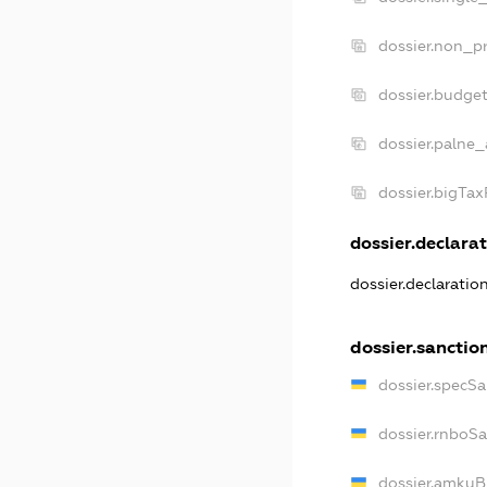
dossier.non_pr
dossier.budge
dossier.palne_
dossier.bigTa
dossier.declarat
dossier.declarati
dossier.sanctio
dossier.specS
dossier.rnboS
dossier.amkuB