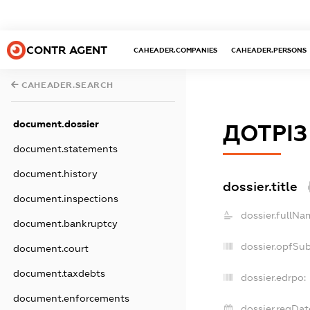
CONTR AGENT
CAHEADER.COMPANIES
CAHEADER.PERSONS
CAHEADER.SEARCH
document.dossier
ДОТРІЗ
document.statements
document.history
dossier.title
document.inspections
dossier.fullNa
document.bankruptcy
dossier.opfSu
document.court
document.taxdebts
dossier.edrpo:
document.enforcements
dossier.regDat