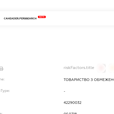
BETA
CAHEADER.PERSSEARCH
riskFactors.title
0
0
me:
ТОВАРИСТВО З ОБМЕЖЕН
bType:
-
42290032
e:
05.07.18