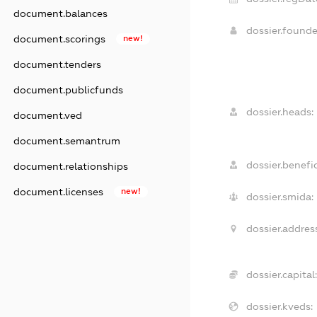
document.balances
dossier.found
document.scorings
new!
document.tenders
document.publicfunds
dossier.heads:
document.ved
document.semantrum
dossier.benefic
document.relationships
document.licenses
new!
dossier.smida:
dossier.addres
dossier.capital
dossier.kveds: