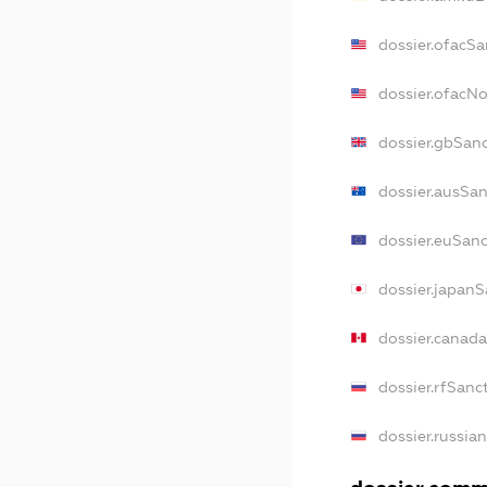
dossier.ofacSa
dossier.ofacN
dossier.gbSan
dossier.ausSa
dossier.euSan
dossier.japan
dossier.canad
dossier.rfSanc
dossier.russia