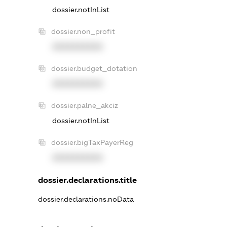
dossier.notInList
dossier.non_profit
XXXXXXXXXX
dossier.budget_dotation
XXXXXXXXXX
dossier.palne_akciz
dossier.notInList
dossier.bigTaxPayerReg
XXXXXXXXXX
dossier.declarations.title
dossier.declarations.noData