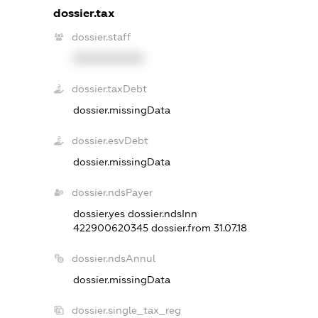
dossier.tax
dossier.staff
XXXXXXXXXX
dossier.taxDebt
dossier.missingData
dossier.esvDebt
dossier.missingData
dossier.ndsPayer
dossier.yes
dossier.ndsInn
422900620345
dossier.from 31.07.18
dossier.ndsAnnul
dossier.missingData
dossier.single_tax_reg