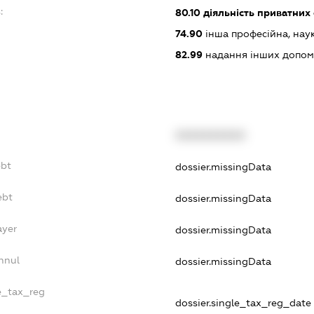
:
80.10
діяльність приватних
74.90
інша професійна, науков
82.99
надання інших допоміж
XXXXXXXXXX
ebt
dossier.missingData
ebt
dossier.missingData
ayer
dossier.missingData
nnul
dossier.missingData
le_tax_reg
dossier.single_tax_reg_date 