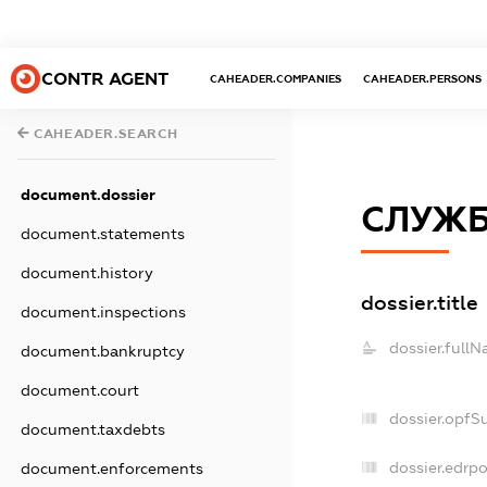
CONTR AGENT
CAHEADER.COMPANIES
CAHEADER.PERSONS
CAHEADER.SEARCH
document.dossier
СЛУЖБ
document.statements
document.history
dossier.title
document.inspections
dossier.fullN
document.bankruptcy
document.court
dossier.opfS
document.taxdebts
dossier.edrpo
document.enforcements