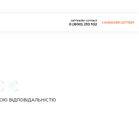
caHeader.contact
CAHEADER.GETTEST
0 (800) 210 102
0
0
ОЮ ВІДПОВІДАЛЬНІСТЮ