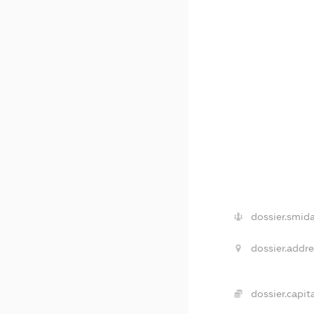
dossier.smida
dossier.addre
dossier.capita