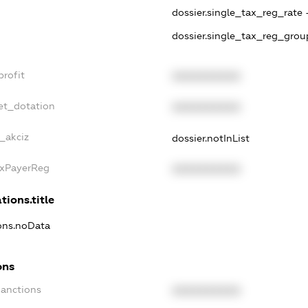
dossier.single_tax_reg_rate 
dossier.single_tax_reg_grou
profit
XXXXXXXXXX
et_dotation
XXXXXXXXXX
e_akciz
dossier.notInList
axPayerReg
XXXXXXXXXX
tions.title
ions.noData
ons
Sanctions
XXXXXXXXXX