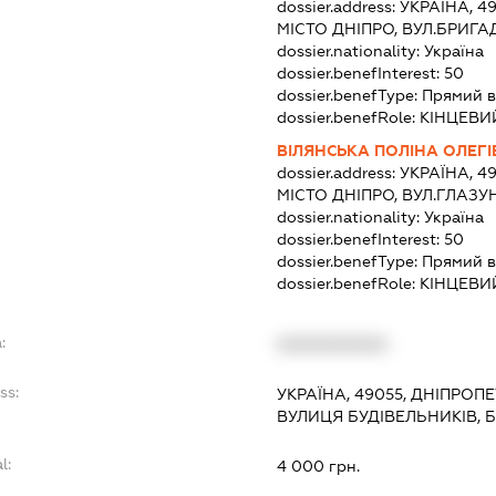
dossier.address:
УКРАЇНА, 4
МІСТО ДНІПРО, ВУЛ.БРИГА
dossier.nationality:
Україна
dossier.benefInterest:
50
dossier.benefType:
Прямий в
dossier.benefRole:
КІНЦЕВИ
ВІЛЯНСЬКА ПОЛІНА ОЛЕГ
dossier.address:
УКРАЇНА, 4
МІСТО ДНІПРО, ВУЛ.ГЛАЗУ
dossier.nationality:
Україна
dossier.benefInterest:
50
dossier.benefType:
Прямий в
dossier.benefRole:
КІНЦЕВИ
:
XXXXXXXXXX
ss:
УКРАЇНА, 49055, ДНІПРОП
ВУЛИЦЯ БУДІВЕЛЬНИКІВ, 
l:
4 000 грн.