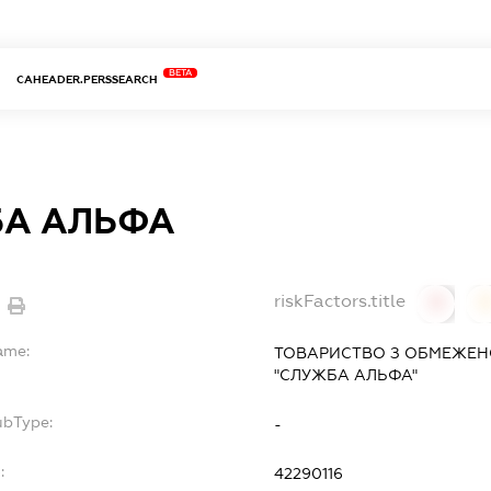
BETA
CAHEADER.PERSSEARCH
А АЛЬФА
riskFactors.title
0
ame:
ТОВАРИСТВО З ОБМЕЖЕН
"СЛУЖБА АЛЬФА"
ubType:
-
:
42290116