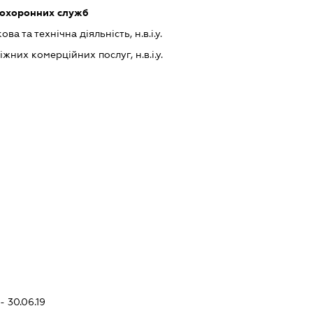
 охоронних служб
а та технічна діяльність, н.в.і.у.
них комерційних послуг, н.в.і.у.
- 30.06.19