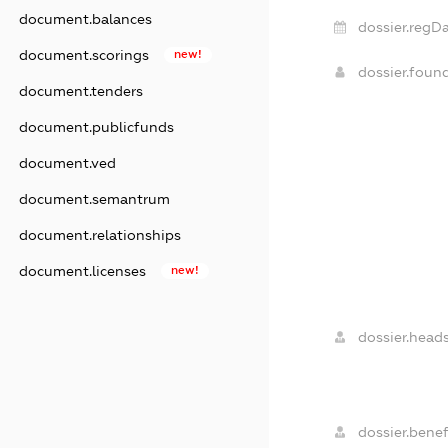
document.balances
dossier.regDa
document.scorings
new!
dossier.foun
document.tenders
document.publicfunds
document.ved
document.semantrum
document.relationships
document.licenses
new!
dossier.heads
dossier.benefi