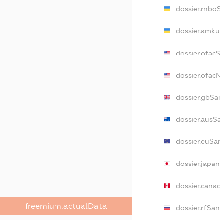
dossier.rnbo
dossier.amku
dossier.ofac
dossier.ofa
dossier.gbSa
dossier.ausS
dossier.euSa
dossier.japa
dossier.cana
freemium.actualData
dossier.rfSan