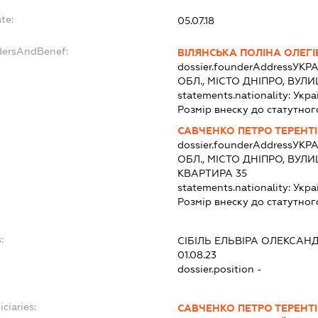
te:
05.07.18
dersAndBenef:
ВІЛЯНСЬКА ПОЛІНА ОЛЕГ
dossier.founderAddress
УКРА
ОБЛ., МІСТО ДНІПРО, ВУЛ
statements.nationality:
Укра
Розмір внеску до статутног
САВЧЕНКО ПЕТРО ТЕРЕНТ
dossier.founderAddress
УКРА
ОБЛ., МІСТО ДНІПРО, ВУЛ
КВАРТИРА 35
statements.nationality:
Укра
Розмір внеску до статутног
:
СІБІЛЬ ЕЛЬВІРА ОЛЕКСАН
01.08.23
dossier.position -
ciaries:
САВЧЕНКО ПЕТРО ТЕРЕНТ