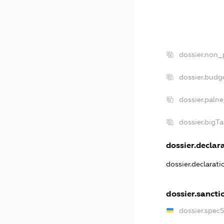
dossier.non_
dossier.budg
dossier.paln
dossier.bigT
dossier.declara
dossier.declarat
dossier.sancti
dossier.spec