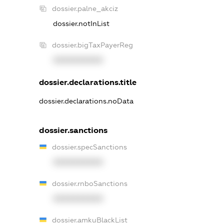
dossier.palne_akciz
dossier.notInList
dossier.bigTaxPayerReg
XXXXXXXXXX
dossier.declarations.title
dossier.declarations.noData
dossier.sanctions
dossier.specSanctions
XXXXXXXXXX
dossier.rnboSanctions
XXXXXXXXXX
dossier.amkuBlackList