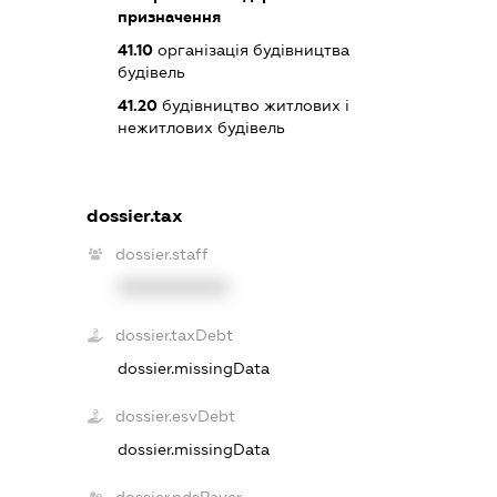
призначення
41.10
організація будівництва
будівель
41.20
будівництво житлових і
нежитлових будівель
dossier.tax
dossier.staff
XXXXXXXXXX
dossier.taxDebt
dossier.missingData
dossier.esvDebt
dossier.missingData
dossier.ndsPayer