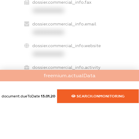
dossier.commercial_info.fax
XXXXXXXXXX
dossier.commercial_info.email
XXXXXXXXXX
dossier.commercial_info.website
XXXXXXXXXX
dossier.commercial_info.activity
freemium.actualData
XXXXXXXXXX
document.dueToDate
13.01.20
SEARCH.ONMONITORING
freemium.exampleText_1
freemium.exampleText_2
freemium.anonymousPerSearch2
FREEMIUM.DETAILS
FREEMIUM.REGISTER