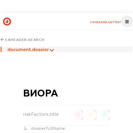
CAHEADER.GETTEST
CAHEADER.SEARCH
document.dossier
ВИОРА
riskFactors.title
0
0
0
dossier.fullName: