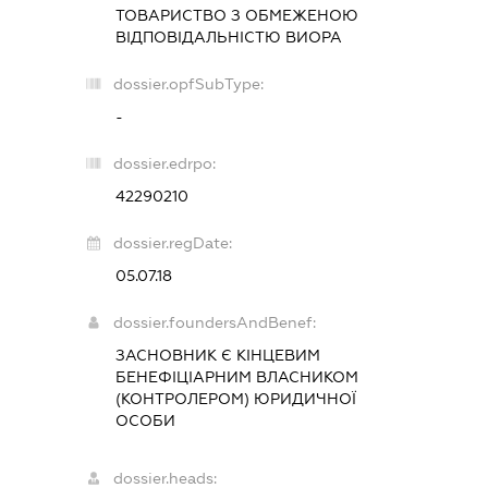
ТОВАРИСТВО З ОБМЕЖЕНОЮ
ВІДПОВІДАЛЬНІСТЮ
ВИОРА
dossier.opfSubType:
-
dossier.edrpo:
42290210
dossier.regDate:
05.07.18
dossier.foundersAndBenef:
ЗАСНОВНИК Є КІНЦЕВИМ
БЕНЕФІЦІАРНИМ ВЛАСНИКОМ
(КОНТРОЛЕРОМ) ЮРИДИЧНОЇ
ОСОБИ
dossier.heads: