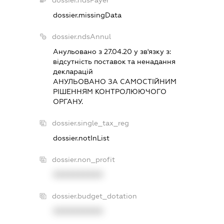
dossier.missingData
dossier.ndsAnnul
Анульовано з 27.04.20 у зв'язку з:
вiдсутнiсть поставок та ненадання
декларацiй
АНУЛЬОВАНО ЗА САМОСТIЙНИМ
РIШЕННЯМ КОНТРОЛЮЮЧОГО
ОРГАНУ.
dossier.single_tax_reg
dossier.notInList
dossier.non_profit
XXXXXXXXXX
dossier.budget_dotation
XXXXXXXXXX