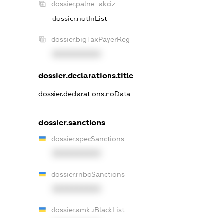
dossier.palne_akciz
dossier.notInList
dossier.bigTaxPayerReg
XXXXXXXXXX
dossier.declarations.title
dossier.declarations.noData
dossier.sanctions
dossier.specSanctions
XXXXXXXXXX
dossier.rnboSanctions
XXXXXXXXXX
dossier.amkuBlackList