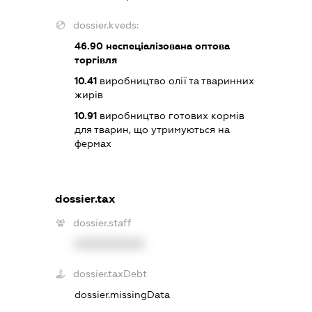
dossier.kveds:
46.90
неспеціалізована оптова
торгівля
10.41
виробництво олії та тваринних
жирів
10.91
виробництво готових кормів
для тварин, що утримуються на
фермах
dossier.tax
dossier.staff
XXXXXXXXXX
dossier.taxDebt
dossier.missingData