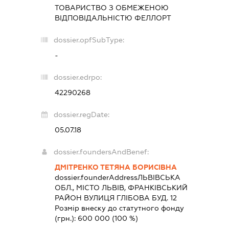
ТОВАРИСТВО З ОБМЕЖЕНОЮ
ВІДПОВІДАЛЬНІСТЮ
ФЕЛЛОРТ
dossier.opfSubType:
-
dossier.edrpo:
42290268
dossier.regDate:
05.07.18
dossier.foundersAndBenef:
ДМІТРЕНКО ТЕТЯНА БОРИСІВНА
dossier.founderAddress
ЛЬВІВСЬКА
ОБЛ., МІСТО ЛЬВІВ, ФРАНКІВСЬКИЙ
РАЙОН ВУЛИЦЯ ГЛІБОВА БУД. 12
Розмір внеску до статутного фонду
(грн.):
600 000
(100 %)