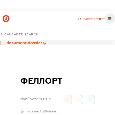
CAHEADER.GETTEST
CAHEADER.SEARCH
document.dossier
ФЕЛЛОРТ
riskFactors.title
0
0
0
dossier.fullName: