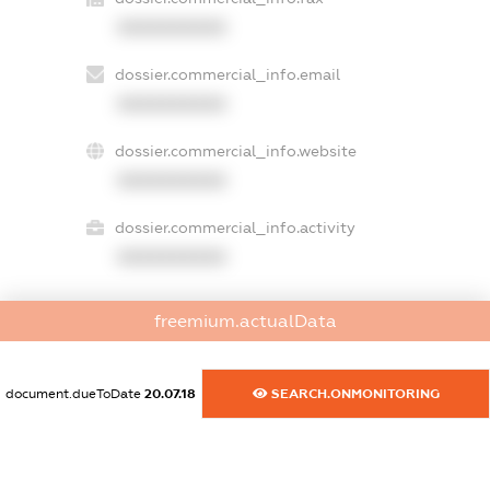
XXXXXXXXXX
dossier.commercial_info.email
XXXXXXXXXX
dossier.commercial_info.website
XXXXXXXXXX
dossier.commercial_info.activity
XXXXXXXXXX
freemium.actualData
freemium.exampleText_1
freemium.exampleText_2
freemium.anonymousPerSearch2
document.dueToDate
20.07.18
SEARCH.ONMONITORING
FREEMIUM.DETAILS
FREEMIUM.REGISTER