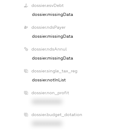
dossier.esvDebt
dossier.missingData
dossier.ndsPayer
dossier.missingData
dossier.ndsAnnul
dossier.missingData
dossier.single_tax_reg
dossier.notInList
dossier.non_profit
XXXXXXXXXX
dossier.budget_dotation
XXXXXXXXXX