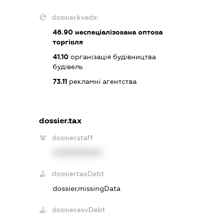
dossier.kveds:
46.90
неспеціалізована оптова
торгівля
41.10
організація будівництва
будівель
73.11
рекламні агентства
dossier.tax
dossier.staff
XXXXXXXXXX
dossier.taxDebt
dossier.missingData
dossier.esvDebt