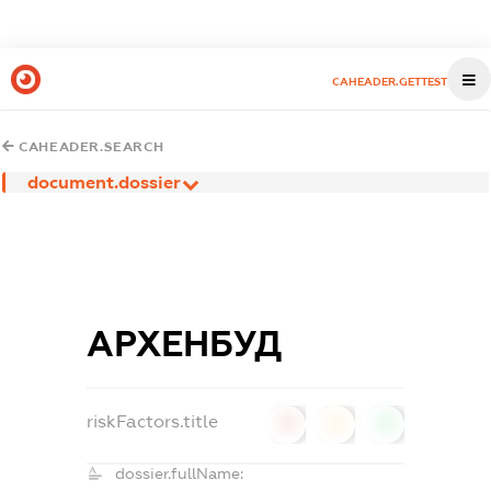
CAHEADER.GETTEST
CAHEADER.SEARCH
document.dossier
АРХЕНБУД
riskFactors.title
0
0
0
dossier.fullName: