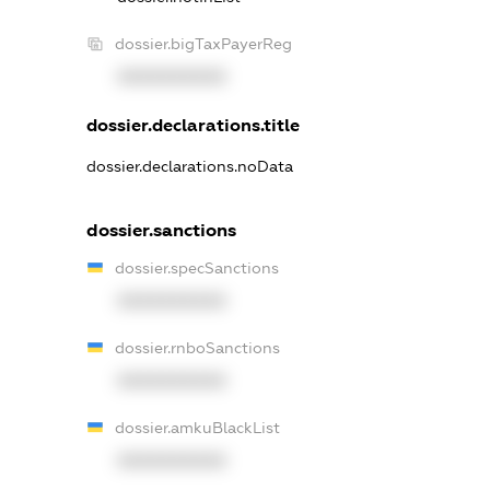
dossier.bigTaxPayerReg
XXXXXXXXXX
dossier.declarations.title
dossier.declarations.noData
dossier.sanctions
dossier.specSanctions
XXXXXXXXXX
dossier.rnboSanctions
XXXXXXXXXX
dossier.amkuBlackList
XXXXXXXXXX