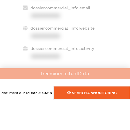
dossier.commercial_info.email
XXXXXXXXXX
dossier.commercial_info.website
XXXXXXXXXX
dossier.commercial_info.activity
XXXXXXXXXX
freemium.actualData
freemium.exampleText_1
freemium.exampleText_2
freemium.anonymousPerSearch2
document.dueToDate
20.07.18
SEARCH.ONMONITORING
FREEMIUM.DETAILS
FREEMIUM.REGISTER