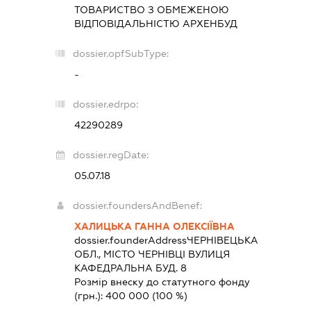
ТОВАРИСТВО З ОБМЕЖЕНОЮ
ВІДПОВІДАЛЬНІСТЮ
АРХЕНБУД
dossier.opfSubType:
-
dossier.edrpo:
42290289
dossier.regDate:
05.07.18
dossier.foundersAndBenef:
ХАЛИЦЬКА ГАННА ОЛЕКСІЇВНА
dossier.founderAddress
ЧЕРНІВЕЦЬКА
ОБЛ., МІСТО ЧЕРНІВЦІ ВУЛИЦЯ
КАФЕДРАЛЬНА БУД. 8
Розмір внеску до статутного фонду
(грн.):
400 000
(100 %)