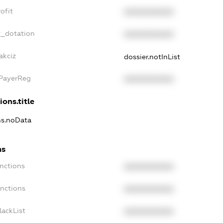
ofit
XXXXXXXXXX
t_dotation
XXXXXXXXXX
akciz
dossier.notInList
xPayerReg
XXXXXXXXXX
ions.title
ons.noData
ns
anctions
XXXXXXXXXX
anctions
XXXXXXXXXX
lackList
XXXXXXXXXX