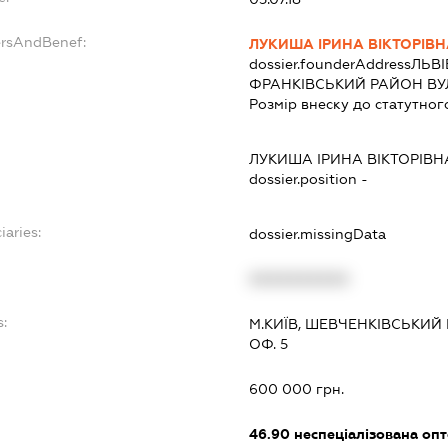
ersAndBenef:
ЛУКИША ІРИНА ВІКТОРІВ
dossier.founderAddress
ЛЬВІ
ФРАНКІВСЬКИЙ РАЙОН ВУЛ
Розмір внеску до статутног
ЛУКИША ІРИНА ВІКТОРІВН
dossier.position -
iaries:
dossier.missingData
XXXXXXXXXX
s:
М.КИЇВ, ШЕВЧЕНКІВСЬКИЙ
ОФ. 5
:
600 000 грн.
46.90
неспеціалізована опт