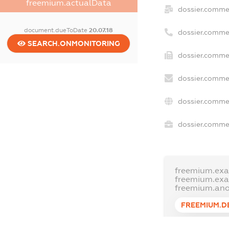
freemium.actualData
dossier.comme
document.dueToDate
20.07.18
dossier.comme
SEARCH.ONMONITORING
dossier.commer
dossier.commer
dossier.commer
dossier.commer
freemium.exa
freemium.ex
freemium.an
FREEMIUM.D