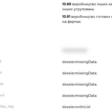
10.89
виробництво інших ха
інших угруповань
10.91
виробництво готових к
на фермах
XXXXXXXXXX
t
dossier.missingData
bt
dossier.missingData
er
dossier.missingData
nul
dossier.missingData
_tax_reg
dossier.notInList