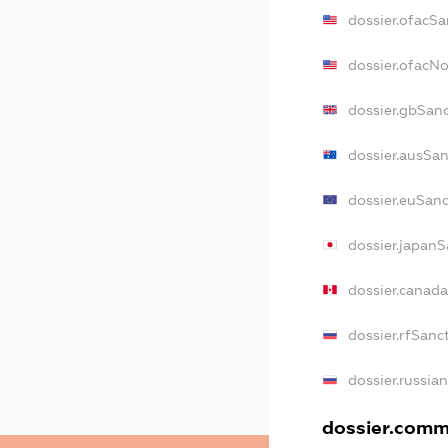
dossier.ofacSa
dossier.ofacN
dossier.gbSan
dossier.ausSa
dossier.euSan
dossier.japanS
dossier.canad
dossier.rfSanc
dossier.russia
dossier.comme