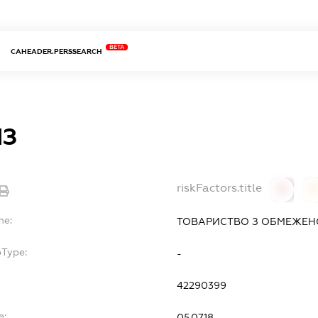
BETA
CAHEADER.PERSSEARCH
ЙЗ
riskFactors.title
0
0
me:
ТОВАРИСТВО З ОБМЕЖЕН
bType:
-
42290399
e:
05.07.18