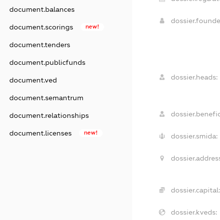
document.balances
dossier.found
document.scorings
new!
document.tenders
document.publicfunds
dossier.heads:
document.ved
document.semantrum
dossier.benefic
document.relationships
document.licenses
new!
dossier.smida:
dossier.addres
dossier.capital
dossier.kveds: