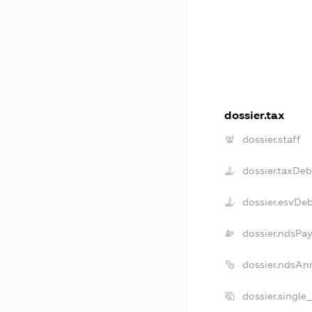
dossier.tax
dossier.staff
dossier.taxDeb
dossier.esvDe
dossier.ndsPay
dossier.ndsAn
dossier.single