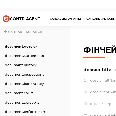
CONTR AGENT
CAHEADER.COMPANIES
CAHEADER.PERSONS
CAHEADER.SEARCH
document.dossier
ФІНЧЕ
document.statements
document.history
dossier.title
document.inspections
dossier.fullNa
document.bankruptcy
dossier.opfSu
document.court
document.taxdebts
dossier.edrpo:
document.enforcements
dossier.regDat