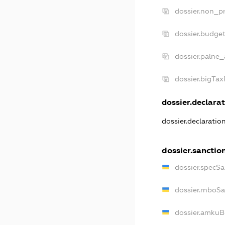
dossier.non_pr
dossier.budge
dossier.palne_
dossier.bigTa
dossier.declarat
dossier.declarati
dossier.sanctio
dossier.specS
dossier.rnboS
dossier.amkuB