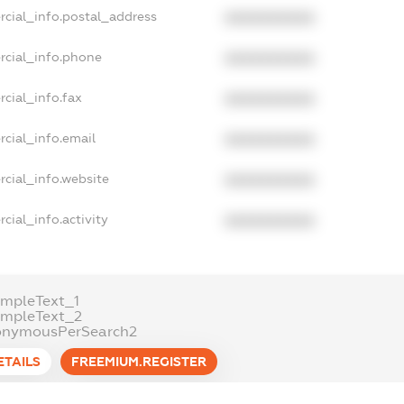
rcial_info.postal_address
XXXXXXXXXX
rcial_info.phone
XXXXXXXXXX
cial_info.fax
XXXXXXXXXX
cial_info.email
XXXXXXXXXX
cial_info.website
XXXXXXXXXX
cial_info.activity
XXXXXXXXXX
mpleText_1
ampleText_2
onymousPerSearch2
ETAILS
FREEMIUM.REGISTER