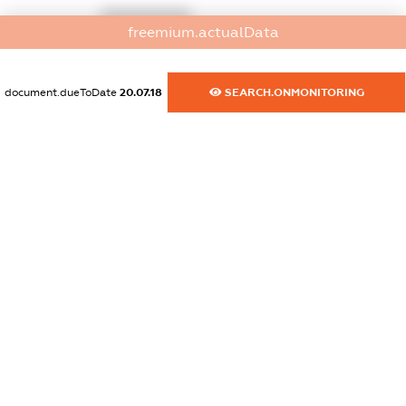
XXXXXXXXXX
freemium.actualData
dossier.commercial_info.website
XXXXXXXXXX
document.dueToDate
20.07.18
SEARCH.ONMONITORING
dossier.commercial_info.activity
XXXXXXXXXX
freemium.exampleText_1
freemium.exampleText_2
freemium.anonymousPerSearch2
FREEMIUM.DETAILS
FREEMIUM.REGISTER