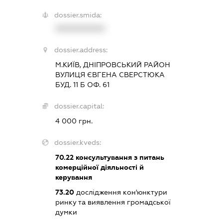
dossier.smida:
XXXXXXXXXX
dossier.address:
М.КИЇВ, ДНІПРОВСЬКИЙ РАЙОН
ВУЛИЦЯ ЄВГЕНА СВЕРСТЮКА
БУД. 11 Б ОФ. 61
dossier.capital:
4 000 грн.
dossier.kveds:
70.22
консультування з питань
комерційної діяльності й
керування
73.20
дослідження кон'юнктури
ринку та виявлення громадської
думки