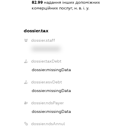
82.99
надання інших допоміжних
комерційних послуг, н. в. і. у.
dossier.tax
dossier.staff
XXXXXXXXXX
dossier.taxDebt
dossier.missingData
dossier.esvDebt
dossier.missingData
dossier.ndsPayer
dossier.missingData
dossier.ndsAnnul