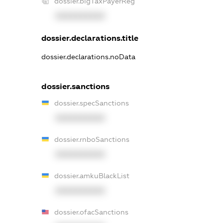
dossier.bigTaxPayerReg
XXXXXXXXXX
dossier.declarations.title
dossier.declarations.noData
dossier.sanctions
dossier.specSanctions
XXXXXXXXXX
dossier.rnboSanctions
XXXXXXXXXX
dossier.amkuBlackList
XXXXXXXXXX
dossier.ofacSanctions