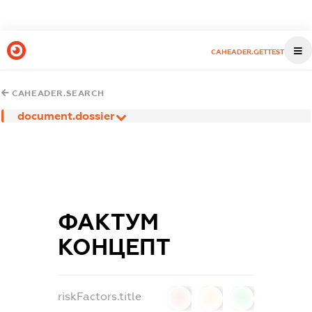
CAHEADER.GETTEST
CAHEADER.SEARCH
document.dossier
ФАКТУМ
КОНЦЕПТ
riskFactors.title
0
0
0