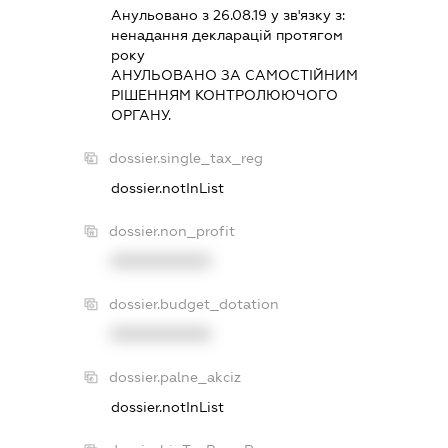
Анульовано з 26.08.19 у зв'язку з:
ненадання декларацiй протягом
року
АНУЛЬОВАНО ЗА САМОСТIЙНИМ
РIШЕННЯМ КОНТРОЛЮЮЧОГО
ОРГАНУ.
dossier.single_tax_reg
dossier.notInList
dossier.non_profit
XXXXXXXXXX
dossier.budget_dotation
XXXXXXXXXX
dossier.palne_akciz
dossier.notInList