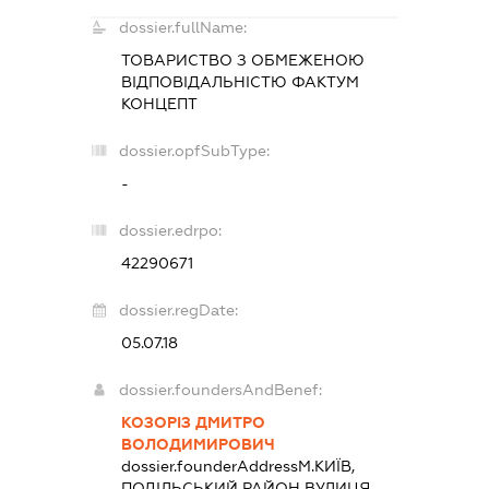
dossier.fullName:
ТОВАРИСТВО З ОБМЕЖЕНОЮ
ВІДПОВІДАЛЬНІСТЮ
ФАКТУМ
КОНЦЕПТ
dossier.opfSubType:
-
dossier.edrpo:
42290671
dossier.regDate:
05.07.18
dossier.foundersAndBenef:
КОЗОРІЗ ДМИТРО
ВОЛОДИМИРОВИЧ
dossier.founderAddress
М.КИЇВ,
ПОДІЛЬСЬКИЙ РАЙОН ВУЛИЦЯ