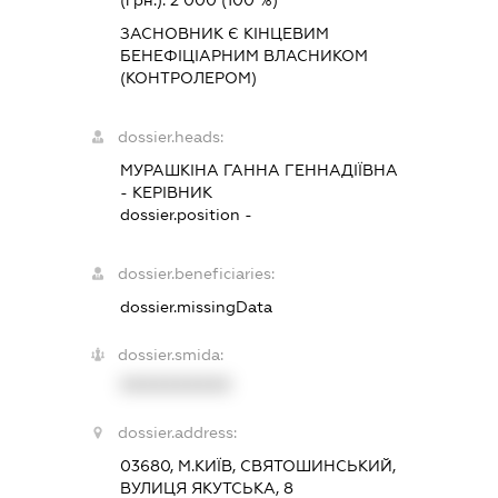
(грн.):
2 000
(100 %)
ЗАСНОВНИК Є КІНЦЕВИМ
БЕНЕФІЦІАРНИМ ВЛАСНИКОМ
(КОНТРОЛЕРОМ)
dossier.heads:
МУРАШКІНА ГАННА ГЕННАДІЇВНА
-
КЕРІВНИК
dossier.position -
dossier.beneficiaries:
dossier.missingData
dossier.smida:
XXXXXXXXXX
dossier.address:
03680, М.КИЇВ, СВЯТОШИНСЬКИЙ,
ВУЛИЦЯ ЯКУТСЬКА, 8