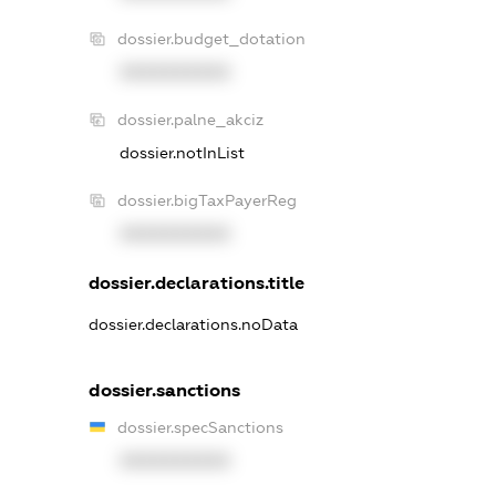
dossier.budget_dotation
XXXXXXXXXX
dossier.palne_akciz
dossier.notInList
dossier.bigTaxPayerReg
XXXXXXXXXX
dossier.declarations.title
dossier.declarations.noData
dossier.sanctions
dossier.specSanctions
XXXXXXXXXX