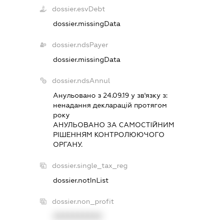
dossier.esvDebt
dossier.missingData
dossier.ndsPayer
dossier.missingData
dossier.ndsAnnul
Анульовано з 24.09.19 у зв'язку з:
ненадання декларацiй протягом
року
АНУЛЬОВАНО ЗА САМОСТIЙНИМ
РIШЕННЯМ КОНТРОЛЮЮЧОГО
ОРГАНУ.
dossier.single_tax_reg
dossier.notInList
dossier.non_profit
XXXXXXXXXX