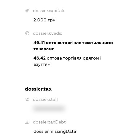
dossier.capital:
2 000 грн.
dossier.kveds:
46.41
оптова торгівля текстильними
товарами
46.42
оптова торгівля одягом і
взуттям
dossier.tax
dossier.staff
XXXXXXXXXX
dossier.taxDebt
dossier.missingData