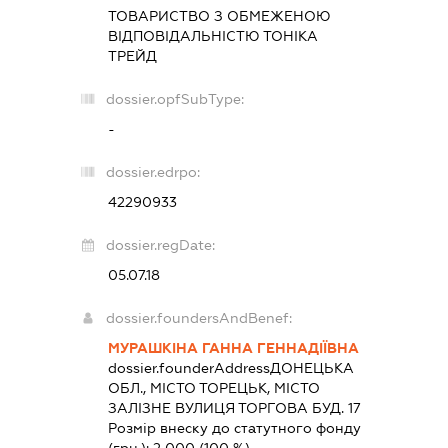
ТОВАРИСТВО З ОБМЕЖЕНОЮ
ВІДПОВІДАЛЬНІСТЮ
ТОНІКА
ТРЕЙД
dossier.opfSubType:
-
dossier.edrpo:
42290933
dossier.regDate:
05.07.18
dossier.foundersAndBenef:
МУРАШКІНА ГАННА ГЕННАДІЇВНА
dossier.founderAddress
ДОНЕЦЬКА
ОБЛ., МІСТО ТОРЕЦЬК, МІСТО
ЗАЛІЗНЕ ВУЛИЦЯ ТОРГОВА БУД. 17
Розмір внеску до статутного фонду