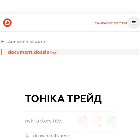
CAHEADER.GETTEST
CAHEADER.SEARCH
document.dossier
ТОНІКА ТРЕЙД
riskFactors.title
0
0
0
dossier.fullName: