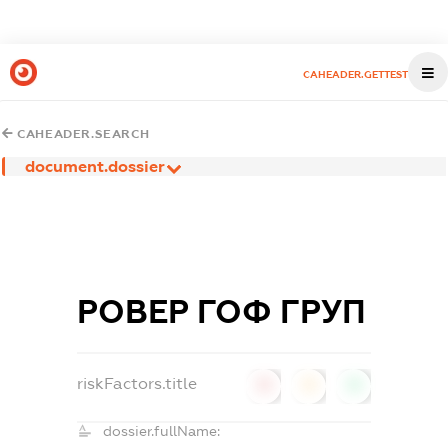
CAHEADER.GETTEST
CAHEADER.SEARCH
document.dossier
РОВЕР ГОФ ГРУП
riskFactors.title
0
0
0
dossier.fullName: