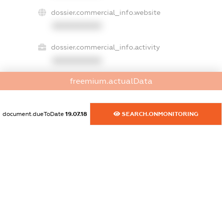
dossier.commercial_info.website
XXXXXXXXXX
dossier.commercial_info.activity
XXXXXXXXXX
freemium.actualData
freemium.exampleText_1
freemium.exampleText_2
document.dueToDate
19.07.18
SEARCH.ONMONITORING
freemium.anonymousPerSearch2
FREEMIUM.DETAILS
FREEMIUM.REGISTER