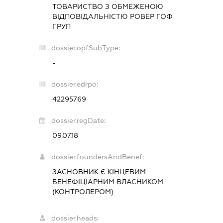
ТОВАРИСТВО З ОБМЕЖЕНОЮ
ВІДПОВІДАЛЬНІСТЮ
РОВЕР ГОФ
ГРУП
dossier.opfSubType:
-
dossier.edrpo:
42295769
dossier.regDate:
09.07.18
dossier.foundersAndBenef:
ЗАСНОВНИК Є КІНЦЕВИМ
БЕНЕФІЦІАРНИМ ВЛАСНИКОМ
(КОНТРОЛЕРОМ)
dossier.heads: