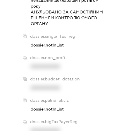
ненадання декларацiй протягом
року
АНУЛЬОВАНО ЗА САМОСТIЙНИМ
РIШЕННЯМ КОНТРОЛЮЮЧОГО
ОРГАНУ.
dossier.single_tax_reg
dossier.notInList
dossier.non_profit
XXXXXXXXXX
dossier.budget_dotation
XXXXXXXXXX
dossier.palne_akciz
dossier.notInList
dossier.bigTaxPayerReg
XXXXXXXXXX