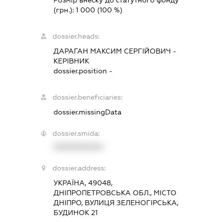
Розмір внеску до статутного фонду
(грн.):
1 000
(100 %)
dossier.heads:
ДАРАГАН МАКСИМ СЕРГІЙОВИЧ
-
КЕРІВНИК
dossier.position -
dossier.beneficiaries:
dossier.missingData
dossier.smida:
XXXXXXXXXX
dossier.address:
УКРАЇНА, 49048,
ДНІПРОПЕТРОВСЬКА ОБЛ., МІСТО
ДНІПРО, ВУЛИЦЯ ЗЕЛЕНОГІРСЬКА,
БУДИНОК 21