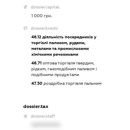
dossier.capital:
1 000 грн.
dossier.kveds:
46.12
діяльність посередників у
торгівлі паливом, рудами,
металами та промисловими
хімічними речовинами
46.71
оптова торгівля твердим,
рідким, газоподібним паливом і
подібними продуктами
47.30
роздрібна торгівля пальним
dossier.tax
dossier.staff
XXXXXXXXXX