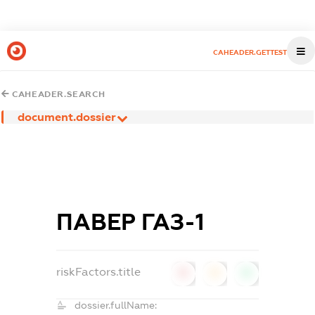
CAHEADER.GETTEST
CAHEADER.SEARCH
document.dossier
ПАВЕР ГАЗ-1
riskFactors.title
0
0
0
dossier.fullName: