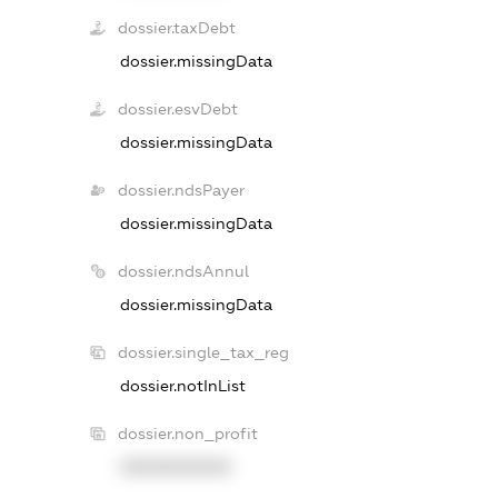
dossier.taxDebt
dossier.missingData
dossier.esvDebt
dossier.missingData
dossier.ndsPayer
dossier.missingData
dossier.ndsAnnul
dossier.missingData
dossier.single_tax_reg
dossier.notInList
dossier.non_profit
XXXXXXXXXX