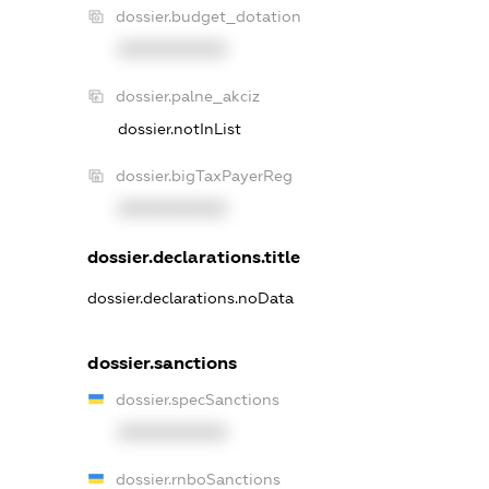
dossier.budget_dotation
XXXXXXXXXX
dossier.palne_akciz
dossier.notInList
dossier.bigTaxPayerReg
XXXXXXXXXX
dossier.declarations.title
dossier.declarations.noData
dossier.sanctions
dossier.specSanctions
XXXXXXXXXX
dossier.rnboSanctions