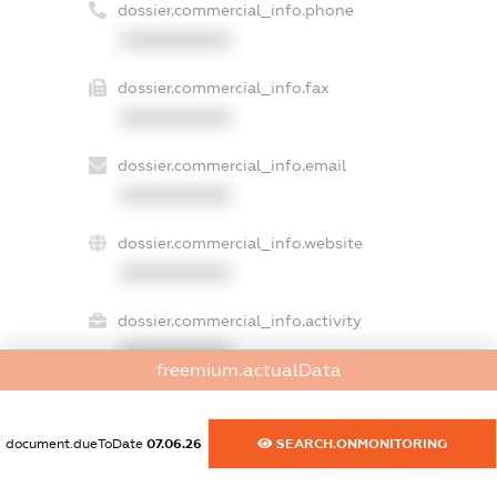
dossier.commercial_info.phone
XXXXXXXXXX
dossier.commercial_info.fax
XXXXXXXXXX
dossier.commercial_info.email
XXXXXXXXXX
dossier.commercial_info.website
XXXXXXXXXX
dossier.commercial_info.activity
XXXXXXXXXX
freemium.actualData
document.dueToDate
07.06.26
SEARCH.ONMONITORING
freemium.exampleText_1
freemium.exampleText_2
freemium.anonymousPerSearch2