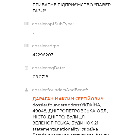
ПРИВАТНЕ ПІДПРИЄМСТВО "ПАВЕР
ГАЗ-1"
dossier.opfSubType:
-
dossier.edrpo:
42296207
dossier.regDate:
09.07.18
dossier.foundersAndBenef:
ДАРАГАН МАКСИМ СЕРГІЙОВИЧ
dossier.founderAddress
УКРАЇНА,
49048, ДНІПРОПЕТРОВСЬКА ОБЛ.,
МІСТО ДНІПРО, ВУЛИЦЯ
ЗЕЛЕНОГІРСЬКА, БУДИНОК 21
statements.nationality:
Україна