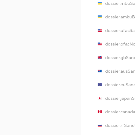
dossier.rnboS
dossier.amkuB
dossier.ofacS
dossier.ofacN
dossier.gbSan
dossier.ausSa
dossier.euSan
dossier.japan
dossier.canad
dossier.rfSanc