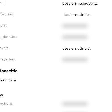
nul
dossier.missingData
_tax_reg
dossier.notInList
ofit
XXXXXXXXXX
t_dotation
XXXXXXXXXX
akciz
dossier.notInList
xPayerReg
XXXXXXXXXX
ions.title
ons.noData
ns
anctions
XXXXXXXXXX