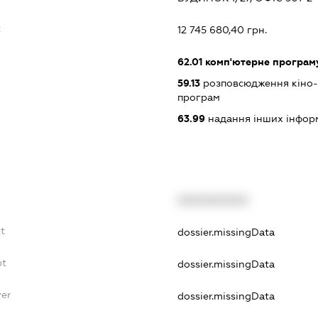
:
12 745 680,40 грн.
62.01
комп'ютерне програм
59.13
розповсюдження кіно- т
програм
63.99
надання інших інформац
XXXXXXXXXX
t
dossier.missingData
bt
dossier.missingData
yer
dossier.missingData