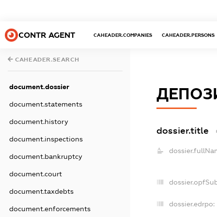
CONTR AGENT
CAHEADER.COMPANIES
CAHEADER.PERSONS
CAHEADER.SEARCH
document.dossier
ДЕПОЗ
document.statements
document.history
dossier.title
document.inspections
dossier.fullNa
document.bankruptcy
document.court
dossier.opfSu
document.taxdebts
dossier.edrpo:
document.enforcements