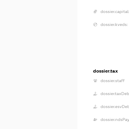
dossier.capital
dossier.kveds:
dossier.tax
dossier.staff
dossier.taxDeb
dossier.esvDe
dossier.ndsPa