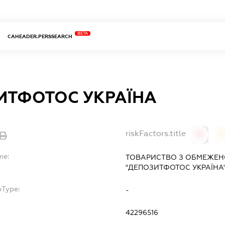
BETA
CAHEADER.PERSSEARCH
ИТФОТОС УКРАЇНА
riskFactors.title
0
0
me:
ТОВАРИСТВО З ОБМЕЖЕН
"ДЕПОЗИТФОТОС УКРАЇНА
bType:
-
42296516