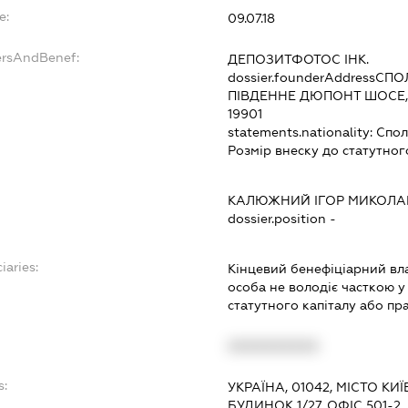
e:
09.07.18
ersAndBenef:
ДЕПОЗИТФОТОС ІНК.
dossier.founderAddress
СПОЛ
ПІВДЕННЕ ДЮПОНТ ШОСЕ, 
19901
statements.nationality:
Спол
Розмір внеску до статутног
КАЛЮЖНИЙ ІГОР МИКОЛ
dossier.position -
iaries:
Кінцевий бенефіціарний вла
особа не володіє часткою у 
статутного капіталу або пр
XXXXXXXXXX
s:
УКРАЇНА, 01042, МІСТО КИ
БУДИНОК 1/27, ОФІС 501-2