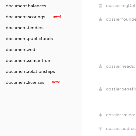
dossier.regDat
document.balances
document.scorings
new!
dossier.found
document.tenders
document.publicfunds
document.ved
document.semantrum
dossier.heads:
document.relationships
document.licenses
new!
dossier.benefic
dossier.smida:
dossier.addres