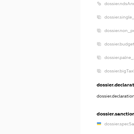
dossier.ndsAn
dossier.single
dossier.non_pr
dossier.budge
dossier.palne_
dossier.bigTa
dossier.declarat
dossier.declarati
dossier.sanctio
dossier.specS