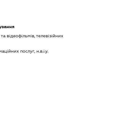
ування
а відеофільмів, телевізійних
ійних послуг, н.в.і.у.