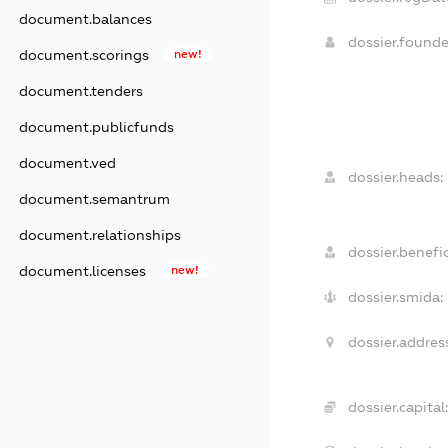
document.balances
dossier.found
document.scorings
new!
document.tenders
document.publicfunds
document.ved
dossier.heads:
document.semantrum
document.relationships
dossier.benefic
document.licenses
new!
dossier.smida:
dossier.addres
dossier.capital