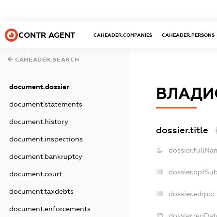
CONTR AGENT
CAHEADER.COMPANIES
CAHEADER.PERSONS
CAHEADER.SEARCH
document.dossier
ВЛАДИ
document.statements
document.history
dossier.title
document.inspections
dossier.fullNa
document.bankruptcy
dossier.opfSu
document.court
document.taxdebts
dossier.edrpo:
document.enforcements
dossier.regDat