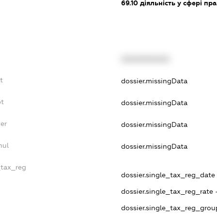
69.10
діяльність у сфері пра
XXXXXXXXXX
t
dossier.missingData
bt
dossier.missingData
yer
dossier.missingData
nul
dossier.missingData
_tax_reg
dossier.single_tax_reg_date 
dossier.single_tax_reg_rate 
dossier.single_tax_reg_grou