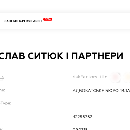
BETA
CAHEADER.PERSSEARCH
СЛАВ СИТЮК І ПАРТНЕРИ
riskFactors.title
0
0
me:
АДВОКАТСЬКЕ БЮРО "ВЛА
bType:
-
42296762
e:
09.07.18