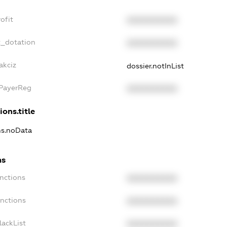
ofit
XXXXXXXXXX
t_dotation
XXXXXXXXXX
akciz
dossier.notInList
xPayerReg
XXXXXXXXXX
ions.title
ons.noData
ns
anctions
XXXXXXXXXX
anctions
XXXXXXXXXX
lackList
XXXXXXXXXX