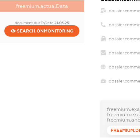
freemium.actualData
dossier.comme
document.dueToDate
21.03.25
dossier.comme
SEARCH.ONMONITORING
dossier.commer
dossier.commer
dossier.comme
dossier.commer
freemium.ex
freemium.ex
freemium.an
FREEMIUM.D