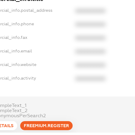
rcial_info.postal_address
XXXXXXXXXX
rcial_info.phone
XXXXXXXXXX
cial_info.fax
XXXXXXXXXX
cial_info.email
XXXXXXXXXX
rcial_info.website
XXXXXXXXXX
cial_info.activity
XXXXXXXXXX
ampleText_1
ampleText_2
onymousPerSearch2
ETAILS
FREEMIUM.REGISTER