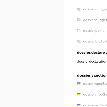
dossier.non_pr
dossier.budge
dossier.palne_
dossier.bigTa
dossier.declarat
dossier.declarati
dossier.sanctio
dossier.specS
dossier.rnboS
dossier.amkuB