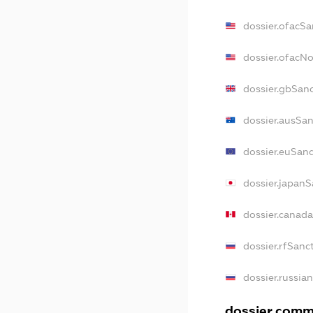
dossier.ofacSa
dossier.ofacN
dossier.gbSan
dossier.ausSa
dossier.euSan
dossier.japan
dossier.canad
dossier.rfSanc
dossier.russia
dossier.comme