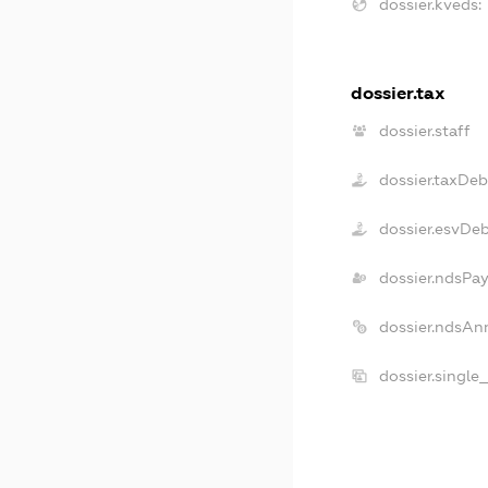
dossier.kveds:
dossier.tax
dossier.staff
dossier.taxDeb
dossier.esvDe
dossier.ndsPa
dossier.ndsAn
dossier.single