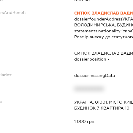
ersAndBenef:
СИТЮК ВЛАДИСЛАВ ВАД
dossier.founderAddress
УКРА
ВОЛОДИМИРСЬКА, БУДИНОК
statements.nationality:
Укра
Розмір внеску до статутног
СИТЮК ВЛАДИСЛАВ ВАД
dossier.position -
iaries:
dossier.missingData
XXXXXXXXXX
s:
УКРАЇНА, 01001, МІСТО К
БУДИНОК 7, КВАРТИРА 10
:
1 000 грн.