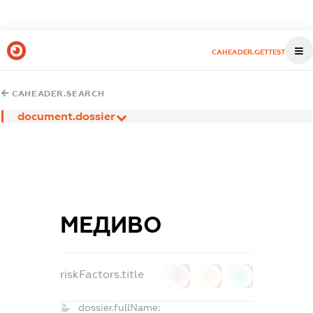
CAHEADER.GETTEST
CAHEADER.SEARCH
document.dossier
МЕДИВО
riskFactors.title
0
0
0
dossier.fullName: