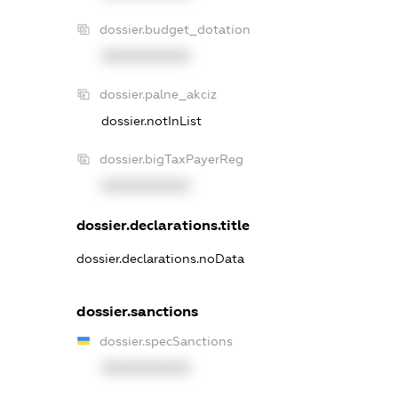
dossier.budget_dotation
XXXXXXXXXX
dossier.palne_akciz
dossier.notInList
dossier.bigTaxPayerReg
XXXXXXXXXX
dossier.declarations.title
dossier.declarations.noData
dossier.sanctions
dossier.specSanctions
XXXXXXXXXX