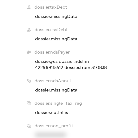
dossier.taxDebt
dossier.missingData
dossier.esvDebt
dossier.missingData
dossier.ndsPayer
dossier.yes
dossier.ndsInn
422969115512
dossier.from 31.08.18
dossier.ndsAnnul
dossier.missingData
dossier.single_tax_reg
dossier.notInList
dossier.non_profit
XXXXXXXXXX