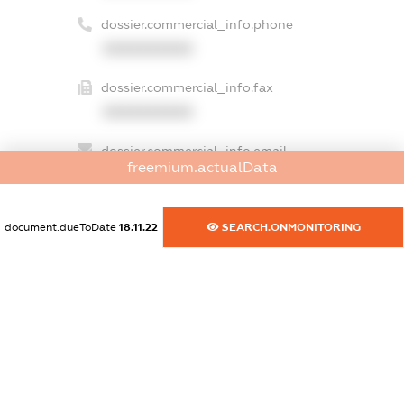
dossier.commercial_info.phone
XXXXXXXXXX
dossier.commercial_info.fax
XXXXXXXXXX
dossier.commercial_info.email
freemium.actualData
XXXXXXXXXX
dossier.commercial_info.website
document.dueToDate
18.11.22
SEARCH.ONMONITORING
XXXXXXXXXX
dossier.commercial_info.activity
XXXXXXXXXX
freemium.exampleText_1
freemium.exampleText_2