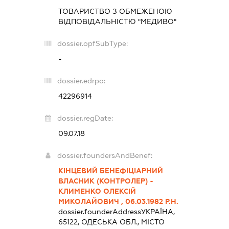
ТОВАРИСТВО З ОБМЕЖЕНОЮ
ВІДПОВІДАЛЬНІСТЮ "МЕДИВО"
dossier.opfSubType:
-
dossier.edrpo:
42296914
dossier.regDate:
09.07.18
dossier.foundersAndBenef:
КІНЦЕВИЙ БЕНЕФІЦІАРНИЙ
ВЛАСНИК (КОНТРОЛЕР) -
КЛИМЕНКО ОЛЕКСІЙ
МИКОЛАЙОВИЧ , 06.03.1982 Р.Н.
dossier.founderAddress
УКРАЇНА,
65122, ОДЕСЬКА ОБЛ., МІСТО