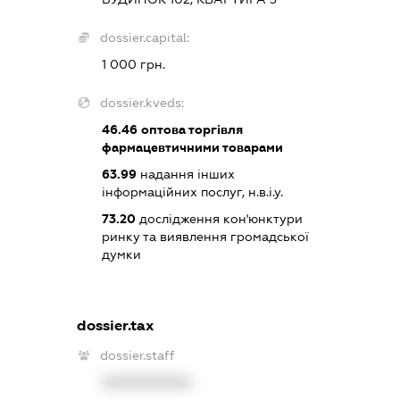
dossier.capital:
1 000 грн.
dossier.kveds:
46.46
оптова торгівля
фармацевтичними товарами
63.99
надання інших
інформаційних послуг, н.в.і.у.
73.20
дослідження кон'юнктури
ринку та виявлення громадської
думки
dossier.tax
dossier.staff
XXXXXXXXXX