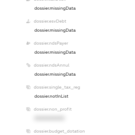
dossier.missingData
dossier.esvDebt
dossier.missingData
dossier.ndsPayer
dossier.missingData
dossier.ndsAnnul
dossier.missingData
dossier.single_tax_reg
dossier.notInList
dossier.non_profit
XXXXXXXXXX
dossier.budget_dotation