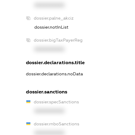
XXXXXXXXXX
dossier.palne_akciz
dossier.notInList
dossier.bigTaxPayerReg
XXXXXXXXXX
dossier.declarations.title
dossier.declarations.noData
dossier.sanctions
dossier.specSanctions
XXXXXXXXXX
dossier.rnboSanctions
XXXXXXXXXX