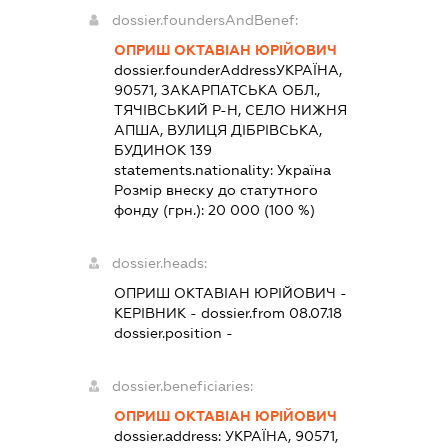
dossier.foundersAndBenef:
ОПРИШ ОКТАВІАН ЮРІЙОВИЧ
dossier.founderAddress
УКРАЇНА,
90571, ЗАКАРПАТСЬКА ОБЛ.,
ТЯЧІВСЬКИЙ Р-Н, СЕЛО НИЖНЯ
АПША, ВУЛИЦЯ ДІБРІВСЬКА,
БУДИНОК 139
statements.nationality:
Україна
Розмір внеску до статутного
фонду (грн.):
20 000
(100 %)
dossier.heads:
ОПРИШ ОКТАВІАН ЮРІЙОВИЧ
-
КЕРІВНИК
- dossier.from 08.07.18
dossier.position -
dossier.beneficiaries:
ОПРИШ ОКТАВІАН ЮРІЙОВИЧ
dossier.address:
УКРАЇНА, 90571,