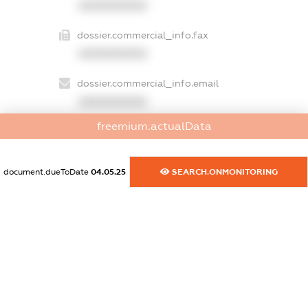
XXXXXXXXXX
dossier.commercial_info.fax
XXXXXXXXXX
dossier.commercial_info.email
XXXXXXXXXX
freemium.actualData
dossier.commercial_info.website
XXXXXXXXXX
document.dueToDate
04.05.25
SEARCH.ONMONITORING
dossier.commercial_info.activity
XXXXXXXXXX
freemium.exampleText_1
freemium.exampleText_2
freemium.anonymousPerSearch2
FREEMIUM.DETAILS