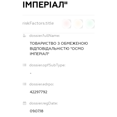
ІМПЕРІАЛ"
riskFactors.title
0
0
0
dossier.fullName:
ТОВАРИСТВО З ОБМЕЖЕНОЮ
ВІДПОВІДАЛЬНІСТЮ "ОСМО
ІМПЕРІАЛ"
dossier.opfSubType:
-
dossier.edrpo:
42297792
dossier.regDate:
09.07.18