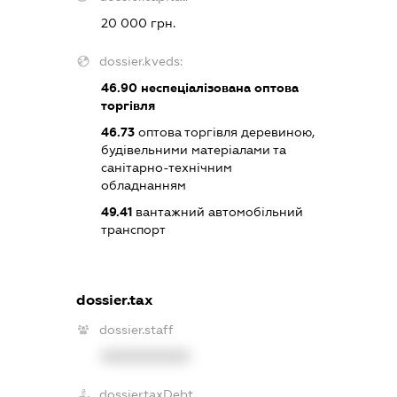
20 000 грн.
dossier.kveds:
46.90
неспеціалізована оптова
торгівля
46.73
оптова торгівля деревиною,
будівельними матеріалами та
санітарно-технічним
обладнанням
49.41
вантажний автомобільний
транспорт
dossier.tax
dossier.staff
XXXXXXXXXX
dossier.taxDebt