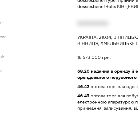
dossier.benefType:
Прямий в
dossier.benefRole:
КІНЦЕВИ
a:
XXXXXXXXXX
ss:
УКРАЇНА, 21034, ВІННИЦЬК
ВІННИЦЯ, ХМЕЛЬНИЦЬКЕ 
al:
18 573 000 грн.
s:
68.20
надання в оренду й е
орендованого нерухомого
46.42
оптова торгівля одяго
46.43
оптова торгівля побу
електронною апаратурою п
приймання, записування, в