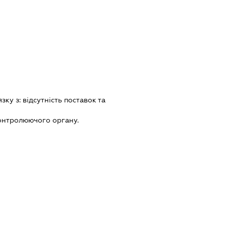
язку з:
вiдсутнiсть поставок та
онтролюючого органу.