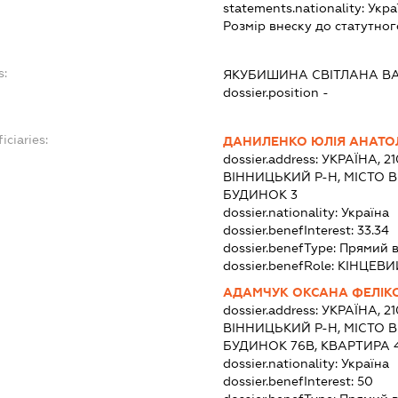
statements.nationality:
Укра
Розмір внеску до статутног
s:
ЯКУБИШИНА СВІТЛАНА ВА
dossier.position -
iciaries:
ДАНИЛЕНКО ЮЛІЯ АНАТОЛ
dossier.address:
УКРАЇНА, 2
ВІННИЦЬКИЙ Р-Н, МІСТО 
БУДИНОК 3
dossier.nationality:
Україна
dossier.benefInterest:
33.34
dossier.benefType:
Прямий в
dossier.benefRole:
КІНЦЕВИ
АДАМЧУК ОКСАНА ФЕЛІК
dossier.address:
УКРАЇНА, 2
ВІННИЦЬКИЙ Р-Н, МІСТО 
БУДИНОК 76В, КВАРТИРА 
dossier.nationality:
Україна
dossier.benefInterest:
50