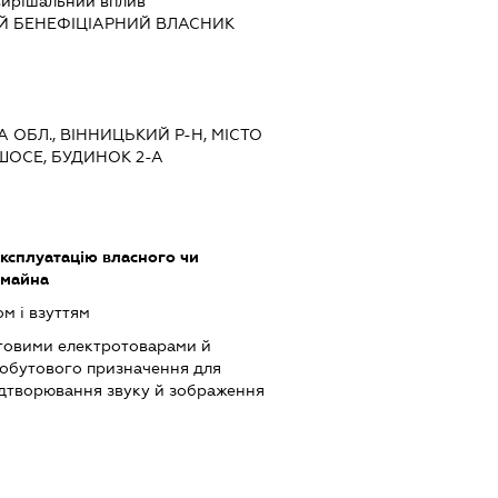
ирішальний вплив
Й БЕНЕФІЦІАРНИЙ ВЛАСНИК
А ОБЛ., ВІННИЦЬКИЙ Р-Н, МІСТО
ШОСЕ, БУДИНОК 2-А
ксплуатацію власного чи
 майна
м і взуттям
товими електротоварами й
обутового призначення для
ідтворювання звуку й зображення