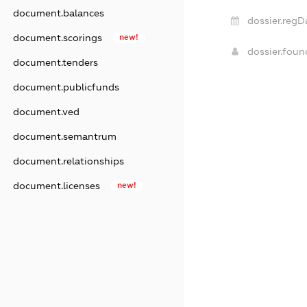
document.balances
dossier.regD
document.scorings
new!
dossier.fou
document.tenders
document.publicfunds
document.ved
document.semantrum
document.relationships
document.licenses
new!