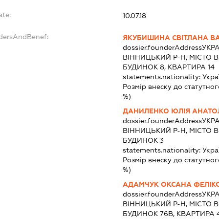
ate:
10.07.18
ndersAndBenef:
ЯКУБИШИНА СВІТЛАНА ВА
dossier.founderAddress
УКРА
ВІННИЦЬКИЙ Р-Н, МІСТО 
БУДИНОК 8, КВАРТИРА 14
statements.nationality:
Укра
Розмір внеску до статутног
%)
ДАНИЛЕНКО ЮЛІЯ АНАТОЛ
dossier.founderAddress
УКРА
ВІННИЦЬКИЙ Р-Н, МІСТО 
БУДИНОК 3
statements.nationality:
Укра
Розмір внеску до статутног
%)
АДАМЧУК ОКСАНА ФЕЛІК
dossier.founderAddress
УКРА
ВІННИЦЬКИЙ Р-Н, МІСТО 
БУДИНОК 76В, КВАРТИРА 