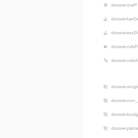
dossier.staff
dossier.taxD
dossier.esvD
dossier.ndsP
dossier.nds
dossier.sing
dossier.non_
dossier.bud
dossier.paln