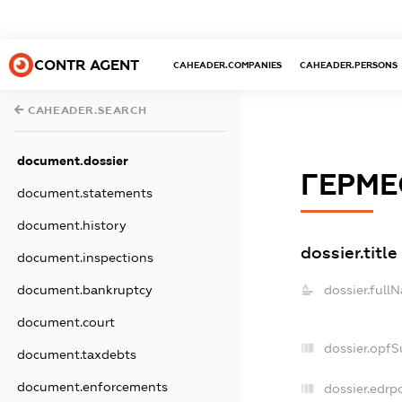
CONTR AGENT
CAHEADER.COMPANIES
CAHEADER.PERSONS
CAHEADER.SEARCH
document.dossier
ГЕРМЕ
document.statements
document.history
dossier.title
document.inspections
dossier.full
document.bankruptcy
document.court
dossier.opf
document.taxdebts
document.enforcements
dossier.edrp