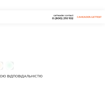
caHeader.contact
CAHEADER.GETTEST
0 (800) 210 102
0
0
ОЮ ВІДПОВІДАЛЬНІСТЮ