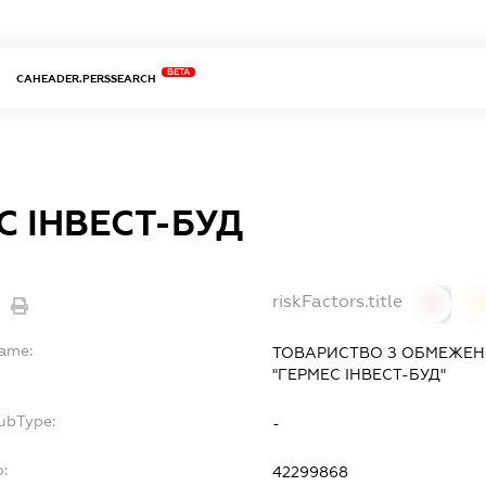
BETA
CAHEADER.PERSSEARCH
С ІНВЕСТ-БУД
riskFactors.title
0
Name:
ТОВАРИСТВО З ОБМЕЖЕН
"ГЕРМЕС ІНВЕСТ-БУД"
SubType:
-
o:
42299868