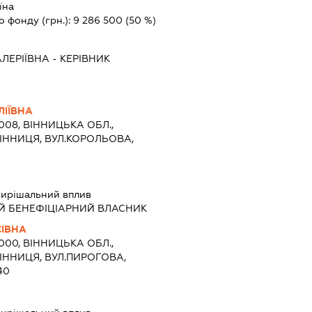
їна
о фонду (грн.):
9 286 500
(50 %)
ЛЕРІЇВНА
-
КЕРІВНИК
ІЇВНА
1008, ВІННИЦЬКА ОБЛ.,
ВІННИЦЯ, ВУЛ.КОРОЛЬОВА,
ирішальний вплив
Й БЕНЕФІЦІАРНИЙ ВЛАСНИК
СІВНА
1000, ВІННИЦЬКА ОБЛ.,
ВІННИЦЯ, ВУЛ.ПИРОГОВА,
40