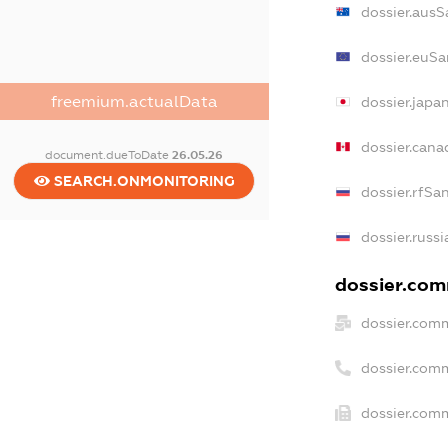
dossier.ausS
dossier.euSa
freemium.actualData
dossier.japa
dossier.can
document.dueToDate
26.05.26
SEARCH.ONMONITORING
dossier.rfSa
dossier.russ
dossier.comm
dossier.comm
dossier.com
dossier.comm