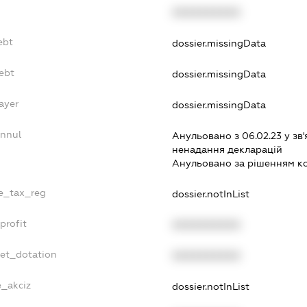
XXXXXXXXXX
ebt
dossier.missingData
ebt
dossier.missingData
ayer
dossier.missingData
Annul
Анульовано з 06.02.23 у зв'
ненадання декларацiй
Анульовано за рiшенням к
le_tax_reg
dossier.notInList
profit
XXXXXXXXXX
get_dotation
XXXXXXXXXX
e_akciz
dossier.notInList