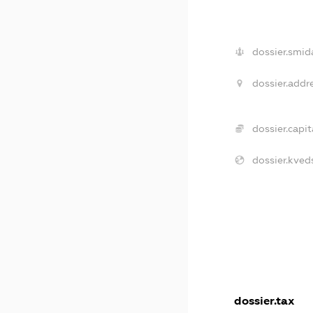
dossier.smid
dossier.addre
dossier.capit
dossier.kved
dossier.tax