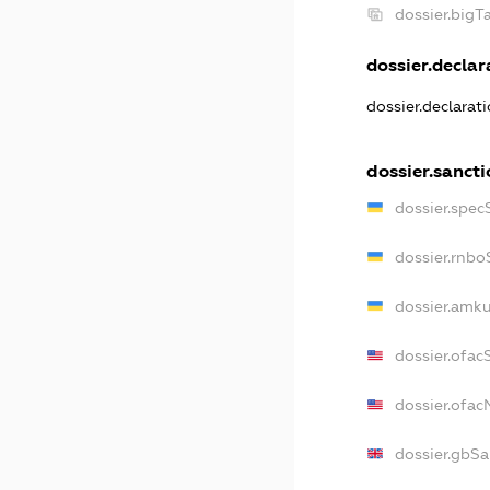
dossier.big
dossier.declara
dossier.declarat
dossier.sancti
dossier.spec
dossier.rnbo
dossier.amku
dossier.ofac
dossier.ofa
dossier.gbSa