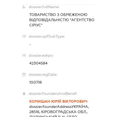
dossier.fullName:
ТОВАРИСТВО З ОБМЕЖЕНОЮ
ВІДПОВІДАЛЬНІСТЮ "АГЕНТСТВО
СІРІУС"
dossier.opfSubType:
-
dossier.edrpo:
42304584
dossier.regDate:
10.07.18
dossier.foundersAndBenef:
КОМИШАН ЮРІЙ ВІКТОРОВИЧ
dossier.founderAddress
УКРАЇНА,
28516, КІРОВОГРАДСЬКА ОБЛ.,