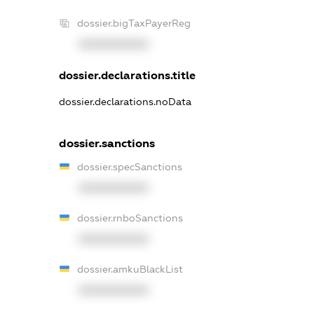
dossier.bigTaxPayerReg
XXXXXXXXXX
dossier.declarations.title
dossier.declarations.noData
dossier.sanctions
dossier.specSanctions
XXXXXXXXXX
dossier.rnboSanctions
XXXXXXXXXX
dossier.amkuBlackList
XXXXXXXXXX