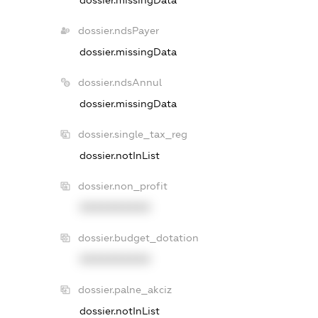
dossier.missingData
dossier.ndsPayer
dossier.missingData
dossier.ndsAnnul
dossier.missingData
dossier.single_tax_reg
dossier.notInList
dossier.non_profit
XXXXXXXXXX
dossier.budget_dotation
XXXXXXXXXX
dossier.palne_akciz
dossier.notInList