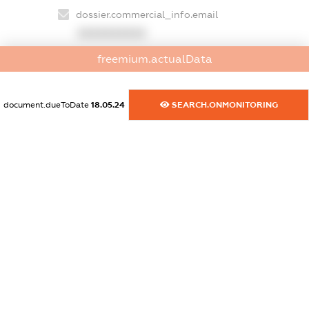
dossier.commercial_info.email
XXXXXXXXXX
freemium.actualData
dossier.commercial_info.website
XXXXXXXXXX
document.dueToDate
18.05.24
SEARCH.ONMONITORING
dossier.commercial_info.activity
XXXXXXXXXX
freemium.exampleText_1
freemium.exampleText_2
freemium.anonymousPerSearch2
FREEMIUM.DETAILS
FREEMIUM.REGISTER