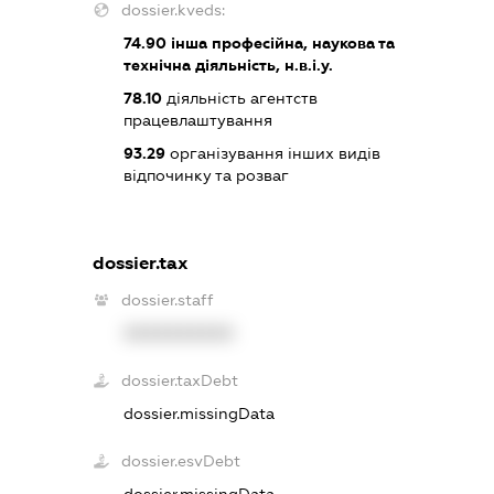
dossier.kveds:
74.90
інша професійна, наукова та
технічна діяльність, н.в.і.у.
78.10
діяльність агентств
працевлаштування
93.29
організування інших видів
відпочинку та розваг
dossier.tax
dossier.staff
XXXXXXXXXX
dossier.taxDebt
dossier.missingData
dossier.esvDebt