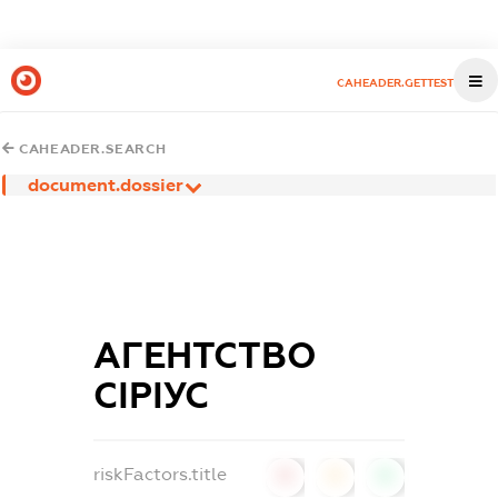
CAHEADER.GETTEST
CAHEADER.SEARCH
document.dossier
АГЕНТСТВО
СІРІУС
riskFactors.title
0
0
0