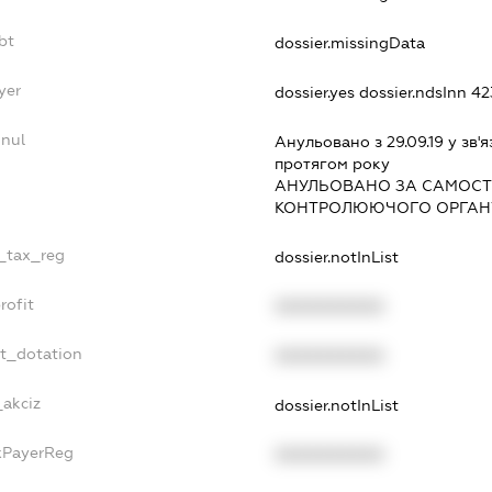
bt
dossier.missingData
yer
dossier.yes
dossier.ndsInn 
nnul
Анульовано з 29.09.19 у зв'я
протягом року
АНУЛЬОВАНО ЗА САМОСТ
КОНТРОЛЮЮЧОГО ОРГАНУ
e_tax_reg
dossier.notInList
rofit
XXXXXXXXXX
et_dotation
XXXXXXXXXX
_akciz
dossier.notInList
axPayerReg
XXXXXXXXXX