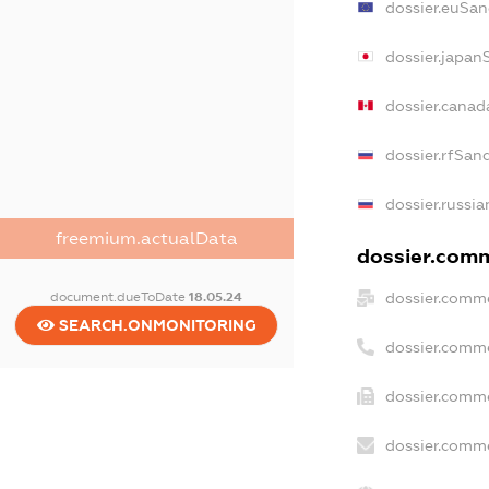
dossier.euSan
dossier.japan
dossier.cana
dossier.rfSan
dossier.russia
freemium.actualData
dossier.comm
document.dueToDate
18.05.24
dossier.comme
SEARCH.ONMONITORING
dossier.comm
dossier.comme
dossier.comme