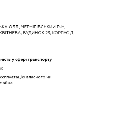
СЬКА ОБЛ., ЧЕРНІГІВСЬКИЙ Р-Н,
КВІТНЕВА, БУДИНОК 23, КОРПУС Д
ість у сфері транспорту
во
ксплуатацію власного чи
 майна