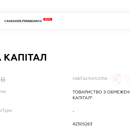
BETA
CAHEADER.PERSSEARCH
 КАПІТАЛ
riskFactors.title
0
ame:
ТОВАРИСТВО З ОБМЕЖЕН
КАПІТАЛ"
bType:
-
42305263