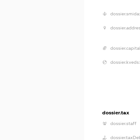
dossier.smida
dossier.addres
dossier.capital
dossier.kveds:
dossier.tax
dossier.staff
dossier.taxDe