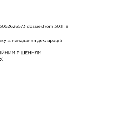
423052626573
dossier.from 30.11.19
зку з:
ненадання декларацiй
IЙНИМ РIШЕННЯМ
.