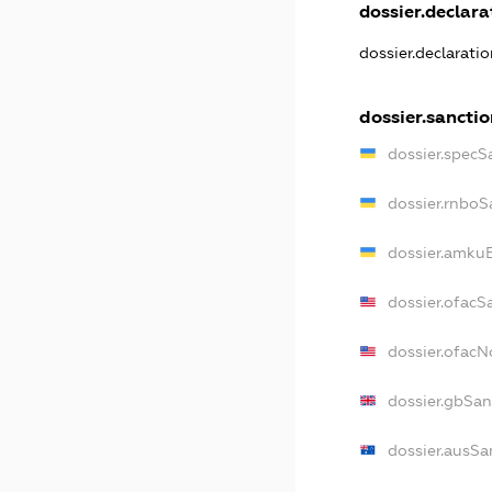
dossier.declarat
dossier.declarati
dossier.sanctio
dossier.specS
dossier.rnboS
dossier.amkuB
dossier.ofacS
dossier.ofac
dossier.gbSan
dossier.ausSa