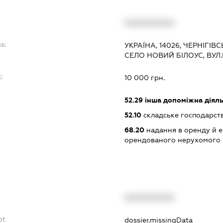
:
XXXXXXXXXX
s:
УКРАЇНА, 14026, ЧЕРНІГІВ
СЕЛО НОВИЙ БІЛОУС, ВУЛ.
:
10 000 грн.
52.29
інша допоміжна діяльн
52.10
складське господарст
68.20
надання в оренду й е
орендованого нерухомого
XXXXXXXXXX
bt
dossier.missingData