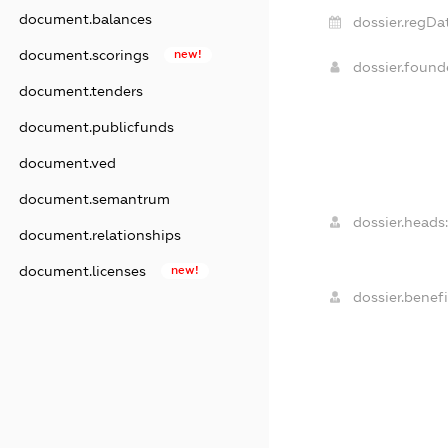
document.balances
dossier.regDa
document.scorings
new!
dossier.foun
document.tenders
document.publicfunds
document.ved
document.semantrum
dossier.heads
document.relationships
document.licenses
new!
dossier.benefi