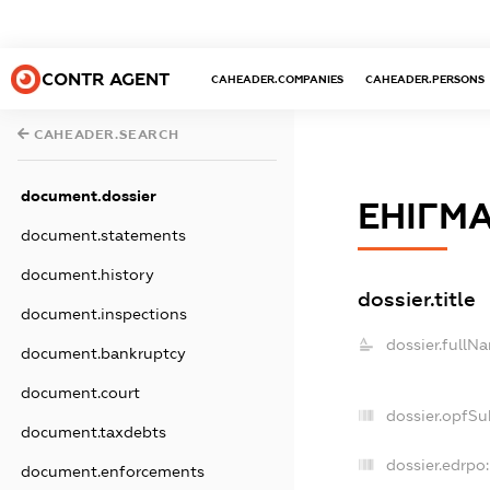
CONTR AGENT
CAHEADER.COMPANIES
CAHEADER.PERSONS
CAHEADER.SEARCH
document.dossier
ЕНІГМА
document.statements
document.history
dossier.title
document.inspections
dossier.fullN
document.bankruptcy
document.court
dossier.opfSu
document.taxdebts
dossier.edrpo:
document.enforcements