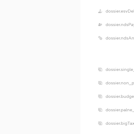
dossier.esvDe
dossier.ndsPa
dossier.ndsA
dossier.singl
dossier.non_p
dossier.budg
dossier.palne
dossier.bigT