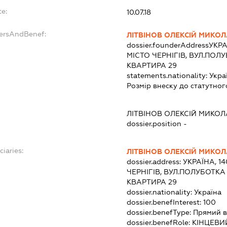
te:
10.07.18
dersAndBenef:
ЛІТВІНОВ ОЛЕКСІЙ МИКО
dossier.founderAddress
УКРА
МІСТО ЧЕРНІГІВ, ВУЛ.ПОЛ
КВАРТИРА 29
statements.nationality:
Укра
Розмір внеску до статутног
:
ЛІТВІНОВ ОЛЕКСІЙ МИКО
dossier.position -
ciaries:
ЛІТВІНОВ ОЛЕКСІЙ МИКО
dossier.address:
УКРАЇНА, 1
ЧЕРНІГІВ, ВУЛ.ПОЛУБОТКА
КВАРТИРА 29
dossier.nationality:
Україна
dossier.benefInterest:
100
dossier.benefType:
Прямий в
dossier.benefRole:
КІНЦЕВИ