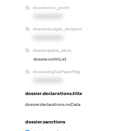
dossier.non_profit
XXXXXXXXXX
dossier.budget_dotation
XXXXXXXXXX
dossier.palne_akciz
dossier.notInList
dossier.bigTaxPayerReg
XXXXXXXXXX
dossier.declarations.title
dossier.declarations.noData
dossier.sanctions