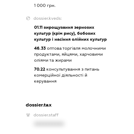
1 000 грн.
dossier.kveds:
01.11
вирощування зернових
культур (крім рису), бобових
культур і насіння олійних культур
46.33
оптова торгівля молочними
продуктами, яйцями, харчовими
оліями та жирами
70.22
консультування з питань
комерційної діяльності й
керування
dossier.tax
dossier.staff
XXXXXXXXXX