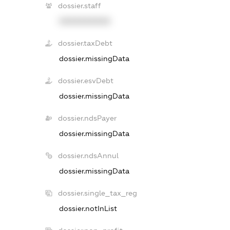
dossier.staff
XXXXXXXXXX
dossier.taxDebt
dossier.missingData
dossier.esvDebt
dossier.missingData
dossier.ndsPayer
dossier.missingData
dossier.ndsAnnul
dossier.missingData
dossier.single_tax_reg
dossier.notInList