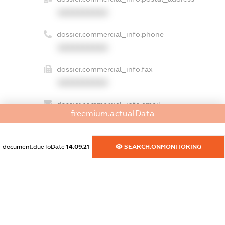
XXXXXXXXXX
dossier.commercial_info.phone
XXXXXXXXXX
dossier.commercial_info.fax
XXXXXXXXXX
dossier.commercial_info.email
freemium.actualData
XXXXXXXXXX
dossier.commercial_info.website
document.dueToDate
14.09.21
SEARCH.ONMONITORING
XXXXXXXXXX
dossier.commercial_info.activity
XXXXXXXXXX