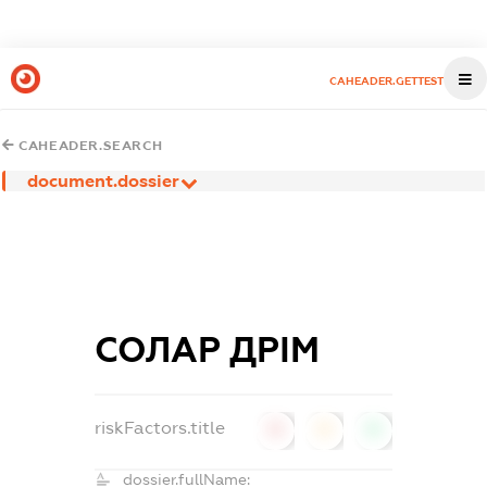
CAHEADER.GETTEST
CAHEADER.SEARCH
document.dossier
СОЛАР ДРІМ
riskFactors.title
0
0
0
dossier.fullName: