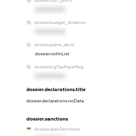
dossier.non_profit
XXXXXXXXXX
dossier.budget_dotation
XXXXXXXXXX
dossier.palne_akciz
dossier.notInList
dossier.bigTaxPayerReg
XXXXXXXXXX
dossier.declarations.title
dossier.declarations.noData
dossier.sanctions
dossier.specSanctions