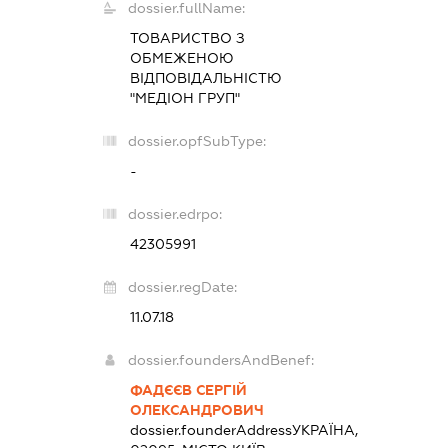
dossier.fullName:
ТОВАРИСТВО З
ОБМЕЖЕНОЮ
ВІДПОВІДАЛЬНІСТЮ
"МЕДІОН ГРУП"
dossier.opfSubType:
-
dossier.edrpo:
42305991
dossier.regDate:
11.07.18
dossier.foundersAndBenef:
ФАДЄЄВ СЕРГІЙ
ОЛЕКСАНДРОВИЧ
dossier.founderAddress
УКРАЇНА,