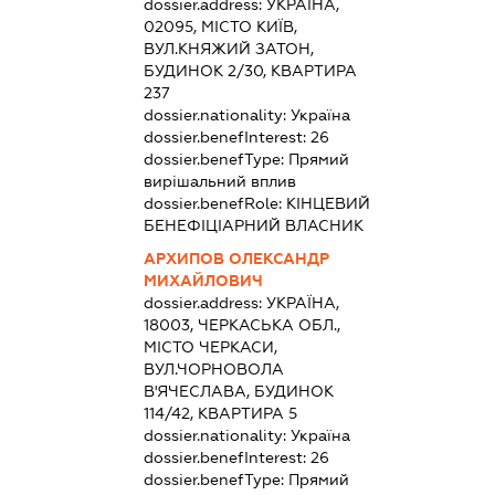
dossier.address:
УКРАЇНА,
02095, МІСТО КИЇВ,
ВУЛ.КНЯЖИЙ ЗАТОН,
БУДИНОК 2/30, КВАРТИРА
237
dossier.nationality:
Україна
dossier.benefInterest:
26
dossier.benefType:
Прямий
вирішальний вплив
dossier.benefRole:
КІНЦЕВИЙ
БЕНЕФІЦІАРНИЙ ВЛАСНИК
АРХИПОВ ОЛЕКСАНДР
МИХАЙЛОВИЧ
dossier.address:
УКРАЇНА,
18003, ЧЕРКАСЬКА ОБЛ.,
МІСТО ЧЕРКАСИ,
ВУЛ.ЧОРНОВОЛА
В'ЯЧЕСЛАВА, БУДИНОК
114/42, КВАРТИРА 5
dossier.nationality:
Україна
dossier.benefInterest:
26
dossier.benefType:
Прямий