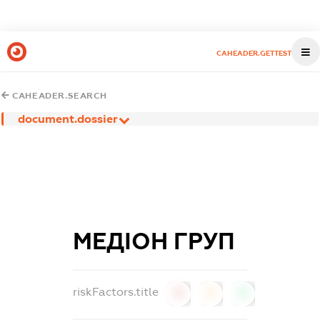
CAHEADER.GETTEST
CAHEADER.SEARCH
document.dossier
МЕДІОН ГРУП
riskFactors.title
0
0
0