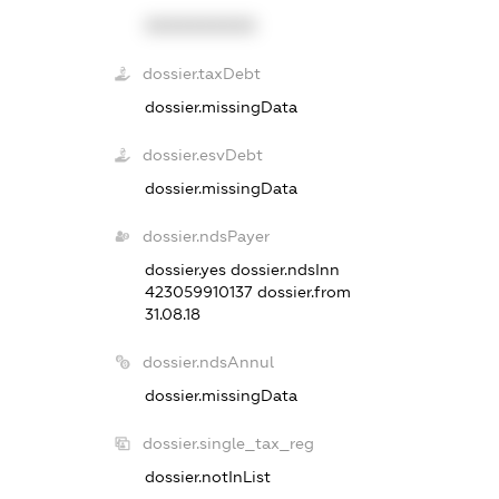
XXXXXXXXXX
dossier.taxDebt
dossier.missingData
dossier.esvDebt
dossier.missingData
dossier.ndsPayer
dossier.yes
dossier.ndsInn
423059910137
dossier.from
31.08.18
dossier.ndsAnnul
dossier.missingData
dossier.single_tax_reg
dossier.notInList