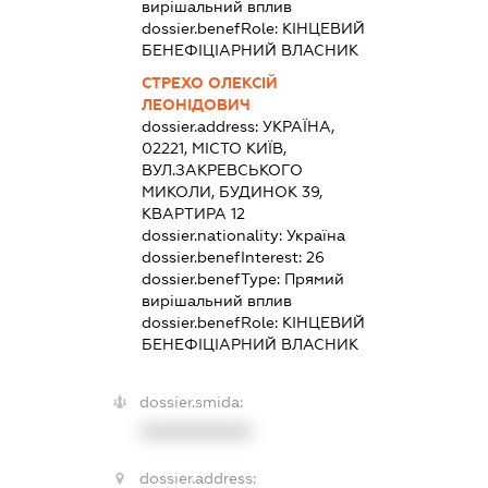
вирішальний вплив
dossier.benefRole:
КІНЦЕВИЙ
БЕНЕФІЦІАРНИЙ ВЛАСНИК
СТРЕХО ОЛЕКСІЙ
ЛЕОНІДОВИЧ
dossier.address:
УКРАЇНА,
02221, МІСТО КИЇВ,
ВУЛ.ЗАКРЕВСЬКОГО
МИКОЛИ, БУДИНОК 39,
КВАРТИРА 12
dossier.nationality:
Україна
dossier.benefInterest:
26
dossier.benefType:
Прямий
вирішальний вплив
dossier.benefRole:
КІНЦЕВИЙ
БЕНЕФІЦІАРНИЙ ВЛАСНИК
dossier.smida:
XXXXXXXXXX
dossier.address: