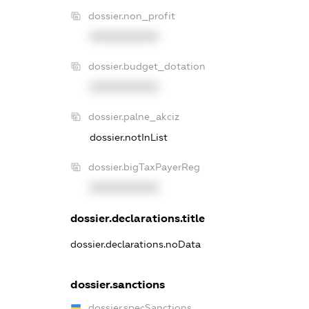
dossier.non_profit
XXXXXXXXXX
dossier.budget_dotation
XXXXXXXXXX
dossier.palne_akciz
dossier.notInList
dossier.bigTaxPayerReg
XXXXXXXXXX
dossier.declarations.title
dossier.declarations.noData
dossier.sanctions
dossier.specSanctions