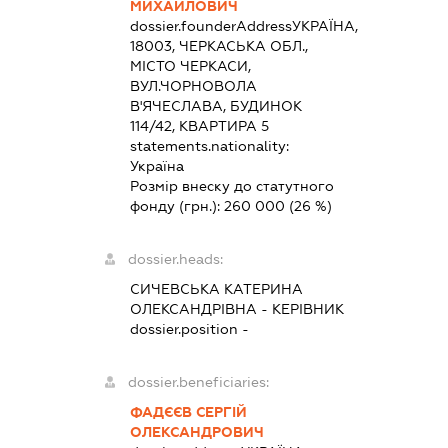
МИХАЙЛОВИЧ
dossier.founderAddress
УКРАЇНА,
18003, ЧЕРКАСЬКА ОБЛ.,
МІСТО ЧЕРКАСИ,
ВУЛ.ЧОРНОВОЛА
В'ЯЧЕСЛАВА, БУДИНОК
114/42, КВАРТИРА 5
statements.nationality:
Україна
Розмір внеску до статутного
фонду (грн.):
260 000
(26 %)
dossier.heads:
СИЧЕВСЬКА КАТЕРИНА
ОЛЕКСАНДРІВНА
-
КЕРІВНИК
dossier.position -
dossier.beneficiaries:
ФАДЄЄВ СЕРГІЙ
ОЛЕКСАНДРОВИЧ