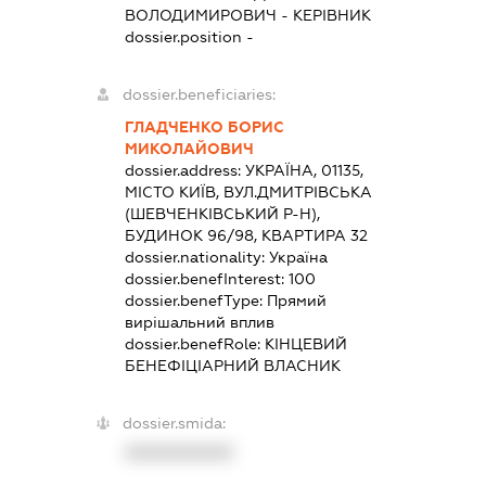
ВОЛОДИМИРОВИЧ
-
КЕРІВНИК
dossier.position -
dossier.beneficiaries:
ГЛАДЧЕНКО БОРИС
МИКОЛАЙОВИЧ
dossier.address:
УКРАЇНА, 01135,
МІСТО КИЇВ, ВУЛ.ДМИТРІВСЬКА
(ШЕВЧЕНКІВСЬКИЙ Р-Н),
БУДИНОК 96/98, КВАРТИРА 32
dossier.nationality:
Україна
dossier.benefInterest:
100
dossier.benefType:
Прямий
вирішальний вплив
dossier.benefRole:
КІНЦЕВИЙ
БЕНЕФІЦІАРНИЙ ВЛАСНИК
dossier.smida:
XXXXXXXXXX