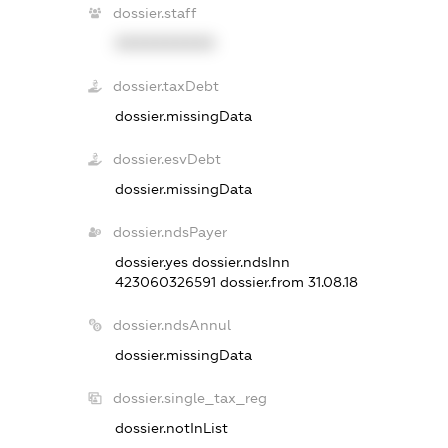
dossier.staff
XXXXXXXXXX
dossier.taxDebt
dossier.missingData
dossier.esvDebt
dossier.missingData
dossier.ndsPayer
dossier.yes
dossier.ndsInn
423060326591
dossier.from 31.08.18
dossier.ndsAnnul
dossier.missingData
dossier.single_tax_reg
dossier.notInList