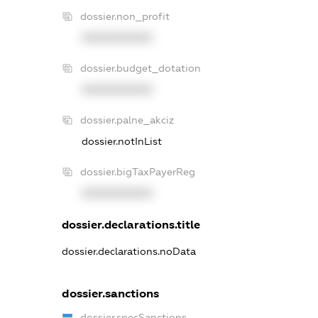
dossier.non_profit
XXXXXXXXXX
dossier.budget_dotation
XXXXXXXXXX
dossier.palne_akciz
dossier.notInList
dossier.bigTaxPayerReg
XXXXXXXXXX
dossier.declarations.title
dossier.declarations.noData
dossier.sanctions
dossier.specSanctions