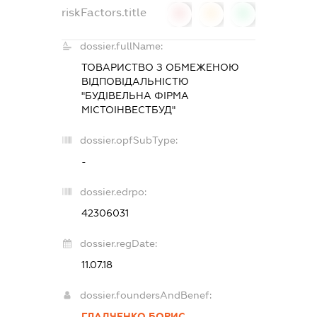
riskFactors.title
0
0
0
dossier.fullName:
ТОВАРИСТВО З ОБМЕЖЕНОЮ
ВІДПОВІДАЛЬНІСТЮ
"БУДІВЕЛЬНА ФІРМА
МІСТОІНВЕСТБУД"
dossier.opfSubType:
-
dossier.edrpo:
42306031
dossier.regDate:
11.07.18
dossier.foundersAndBenef:
ГЛАДЧЕНКО БОРИС