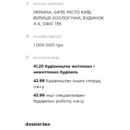
dossier.address:
УКРАЇНА, 04119, МІСТО КИЇВ,
ВУЛИЦЯ ЗООЛОГІЧНА, БУДИНОК
4 А, ОФІС 139
dossier.capital:
1 000 000 грн.
dossier.kveds:
41.20
будівництво житлових і
нежитлових будівель
42.99
будівництво інших споруд,
н.в.і.у.
43.99
інші спеціалізовані
будівельні роботи, н.в.і.у.
dossier.tax