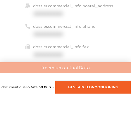
dossier.commercial_info.postal_address
XXXXXXXXXX
dossier.commercial_info.phone
XXXXXXXXXX
dossier.commercial_info.fax
XXXXXXXXXX
dossier.commercial_info.email
freemium.actualData
XXXXXXXXXX
document.dueToDate
30.06.25
SEARCH.ONMONITORING
dossier.commercial_info.website
XXXXXXXXXX
dossier.commercial_info.activity
XXXXXXXXXX