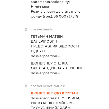
statements.nationality:
Німеччина
Розмір внеску до статутного
фонду (грн.):
36 000
(37.5 %)
dossier.heads:
ГЕТЬМАН МАТВІЙ
ВАЛЕРІЙОВИЧ
-
ПРЕДСТАВНИК
ВІДОМОСТІ
ВІДСУТНІ
dossier.position -
ШОНВІЗНЕР СТЕЛЛА
ОЛЕКСАНДРІВНА
-
КЕРІВНИК
dossier.position -
dossier.beneficiaries:
ШОНВІЗНЕР УДО КРІСТІАН
dossier.address:
НІМЕЧЧИНА,
МІСТО КЕНІГШТАЙН-ІМ-
ТАУНУС ШНАЙДХАЙН,