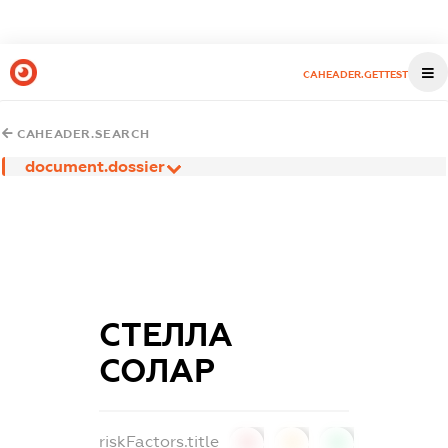
CAHEADER.GETTEST
CAHEADER.SEARCH
document.dossier
СТЕЛЛА
СОЛАР
riskFactors.title
0
0
0