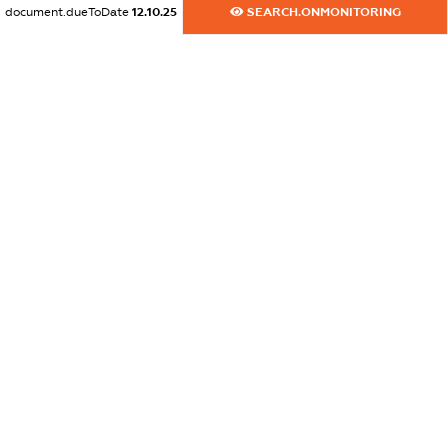
document.dueToDate
12.10.25
SEARCH.ONMONITORING
dossier.commercial_info.phone
XXXXXXXXXX
dossier.commercial_info.fax
XXXXXXXXXX
dossier.commercial_info.email
XXXXXXXXXX
dossier.commercial_info.website
XXXXXXXXXX
dossier.commercial_info.activity
XXXXXXXXXX
freemium.exampleText_1
freemium.exampleText_2