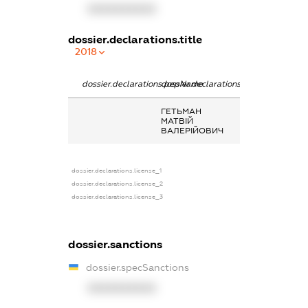
XXXXXXXXXX
dossier.declarations.title
2018
dossier.declarations.pepName
dossier.declarations.personName
dossier.declarat
ГЕТЬМАН
-
МАТВІЙ
ВАЛЕРІЙОВИЧ
dossier.declarations.license_1
dossier.declarations.license_2
dossier.declarations.license_3
dossier.sanctions
dossier.specSanctions
XXXXXXXXXX