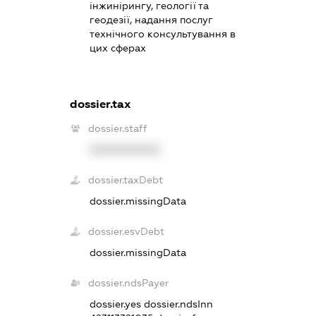
інжинірингу, геології та
геодезії, надання послуг
технічного консультування в
цих сферах
dossier.tax
dossier.staff
XXXXXXXXXX
dossier.taxDebt
dossier.missingData
dossier.esvDebt
dossier.missingData
dossier.ndsPayer
dossier.yes
dossier.ndsInn