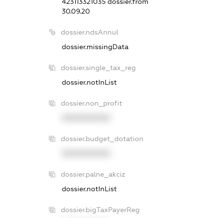
423113321035
dossier.from
30.09.20
dossier.ndsAnnul
dossier.missingData
dossier.single_tax_reg
dossier.notInList
dossier.non_profit
XXXXXXXXXX
dossier.budget_dotation
XXXXXXXXXX
dossier.palne_akciz
dossier.notInList
dossier.bigTaxPayerReg