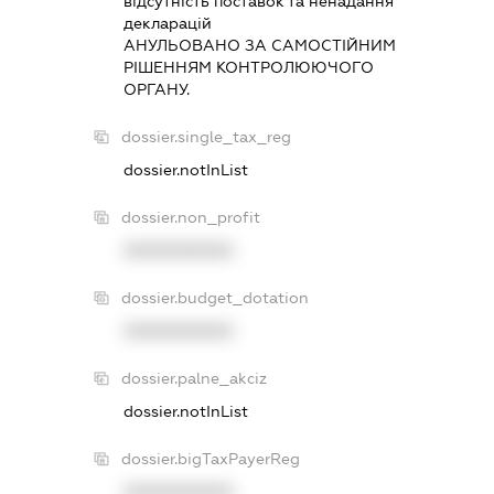
вiдсутнiсть поставок та ненадання
декларацiй
АНУЛЬОВАНО ЗА САМОСТIЙНИМ
РIШЕННЯМ КОНТРОЛЮЮЧОГО
ОРГАНУ.
dossier.single_tax_reg
dossier.notInList
dossier.non_profit
XXXXXXXXXX
dossier.budget_dotation
XXXXXXXXXX
dossier.palne_akciz
dossier.notInList
dossier.bigTaxPayerReg
XXXXXXXXXX