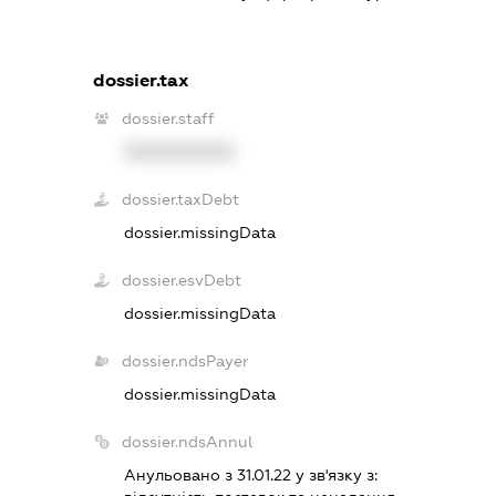
dossier.tax
dossier.staff
XXXXXXXXXX
dossier.taxDebt
dossier.missingData
dossier.esvDebt
dossier.missingData
dossier.ndsPayer
dossier.missingData
dossier.ndsAnnul
Анульовано з 31.01.22 у зв'язку з: