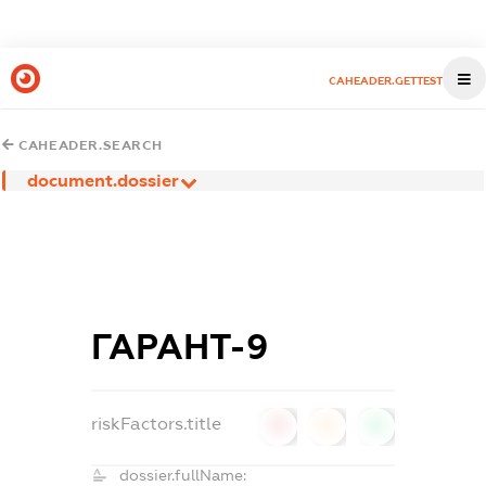
CAHEADER.GETTEST
CAHEADER.SEARCH
document.dossier
ГАРАНТ-9
riskFactors.title
0
0
0
dossier.fullName: