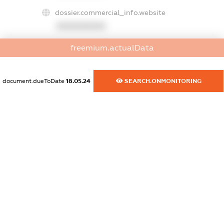
dossier.commercial_info.website
XXXXXXXXXX
freemium.actualData
dossier.commercial_info.activity
XXXXXXXXXX
document.dueToDate
18.05.24
SEARCH.ONMONITORING
freemium.exampleText_1
freemium.exampleText_2
freemium.anonymousPerSearch2
FREEMIUM.DETAILS
FREEMIUM.REGISTER