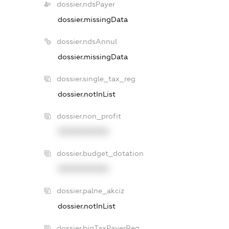
dossier.ndsPayer
dossier.missingData
dossier.ndsAnnul
dossier.missingData
dossier.single_tax_reg
dossier.notInList
dossier.non_profit
XXXXXXXXXX
dossier.budget_dotation
XXXXXXXXXX
dossier.palne_akciz
dossier.notInList
dossier.bigTaxPayerReg