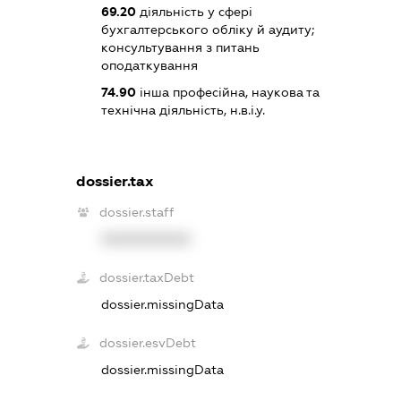
69.20
діяльність у сфері
бухгалтерського обліку й аудиту;
консультування з питань
оподаткування
74.90
інша професійна, наукова та
технічна діяльність, н.в.і.у.
dossier.tax
dossier.staff
XXXXXXXXXX
dossier.taxDebt
dossier.missingData
dossier.esvDebt
dossier.missingData