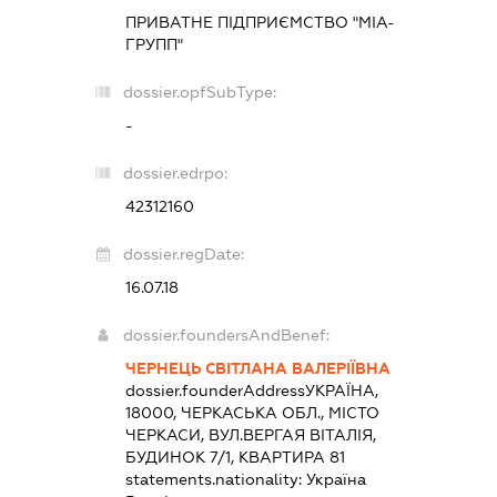
ПРИВАТНЕ ПІДПРИЄМСТВО "МІА-
ГРУПП"
dossier.opfSubType:
-
dossier.edrpo:
42312160
dossier.regDate:
16.07.18
dossier.foundersAndBenef:
ЧЕРНЕЦЬ СВІТЛАНА ВАЛЕРІЇВНА
dossier.founderAddress
УКРАЇНА,
18000, ЧЕРКАСЬКА ОБЛ., МІСТО
ЧЕРКАСИ, ВУЛ.ВЕРГАЯ ВІТАЛІЯ,
БУДИНОК 7/1, КВАРТИРА 81
statements.nationality:
Україна