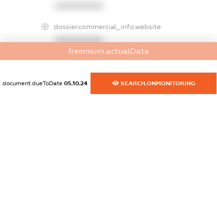
XXXXXXXXXX
dossier.commercial_info.website
XXXXXXXXXX
freemium.actualData
dossier.commercial_info.activity
XXXXXXXXXX
document.dueToDate
05.10.24
SEARCH.ONMONITORING
freemium.exampleText_1
freemium.exampleText_2
freemium.anonymousPerSearch2
FREEMIUM.DETAILS
FREEMIUM.REGISTER