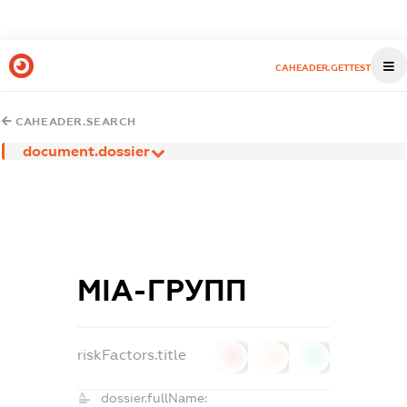
CAHEADER.GETTEST
CAHEADER.SEARCH
document.dossier
МІА-ГРУПП
riskFactors.title
0
0
0
dossier.fullName: