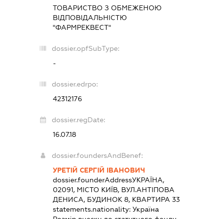
ТОВАРИСТВО З ОБМЕЖЕНОЮ
ВІДПОВІДАЛЬНІСТЮ
"ФАРМРЕКВЕСТ"
dossier.opfSubType:
-
dossier.edrpo:
42312176
dossier.regDate:
16.07.18
dossier.foundersAndBenef:
УРЕТІЙ СЕРГІЙ ІВАНОВИЧ
dossier.founderAddress
УКРАЇНА,
02091, МІСТО КИЇВ, ВУЛ.АНТІПОВА
ДЕНИСА, БУДИНОК 8, КВАРТИРА 33
statements.nationality:
Україна
Розмір внеску до статутного фонду