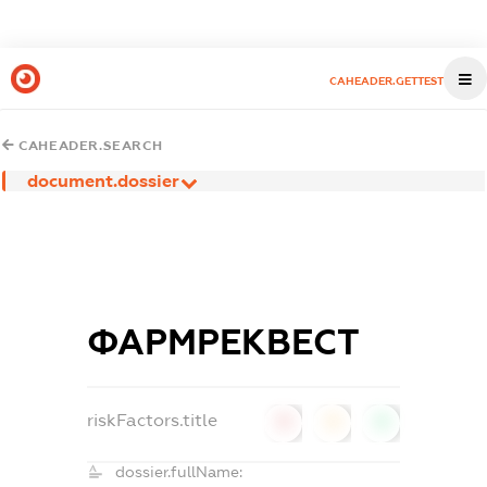
CAHEADER.GETTEST
CAHEADER.SEARCH
document.dossier
ФАРМРЕКВЕСТ
riskFactors.title
0
0
0
dossier.fullName: