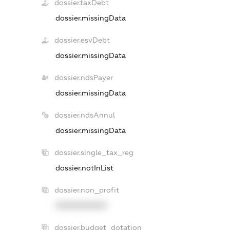
dossier.taxDebt
dossier.missingData
dossier.esvDebt
dossier.missingData
dossier.ndsPayer
dossier.missingData
dossier.ndsAnnul
dossier.missingData
dossier.single_tax_reg
dossier.notInList
dossier.non_profit
XXXXXXXXXX
dossier.budget_dotation