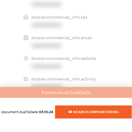
XXXXXXXXXX
dossier.commercial_info.fax
XXXXXXXXXX
dossier.commercial_info.email
XXXXXXXXXX
dossier.commercial_info.website
XXXXXXXXXX
dossier.commercial_info.activity
XXXXXXXXXX
freemium.actualData
document.dueToDate
03.10.24
SEARCH.ONMONITORING
freemium.exampleText_1
freemium.exampleText_2
freemium.anonymousPerSearch2