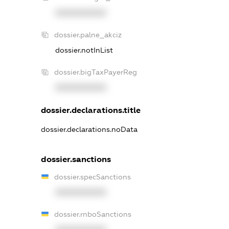
XXXXXXXXXX
dossier.palne_akciz
dossier.notInList
dossier.bigTaxPayerReg
XXXXXXXXXX
dossier.declarations.title
dossier.declarations.noData
dossier.sanctions
dossier.specSanctions
XXXXXXXXXX
dossier.rnboSanctions