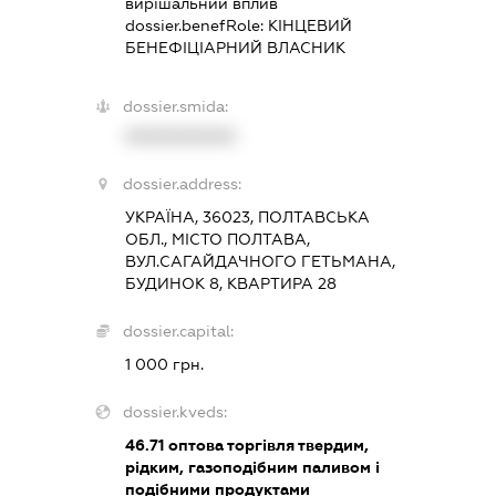
вирішальний вплив
dossier.benefRole:
КІНЦЕВИЙ
БЕНЕФІЦІАРНИЙ ВЛАСНИК
dossier.smida:
XXXXXXXXXX
dossier.address:
УКРАЇНА, 36023, ПОЛТАВСЬКА
ОБЛ., МІСТО ПОЛТАВА,
ВУЛ.САГАЙДАЧНОГО ГЕТЬМАНА,
БУДИНОК 8, КВАРТИРА 28
dossier.capital:
1 000 грн.
dossier.kveds:
46.71
оптова торгівля твердим,
рідким, газоподібним паливом і
подібними продуктами