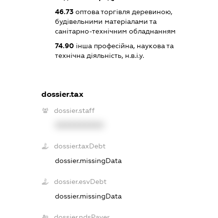
46.73
оптова торгівля деревиною,
будівельними матеріалами та
санітарно-технічним обладнанням
74.90
інша професійна, наукова та
технічна діяльність, н.в.і.у.
dossier.tax
dossier.staff
XXXXXXXXXX
dossier.taxDebt
dossier.missingData
dossier.esvDebt
dossier.missingData
dossier.ndsPayer