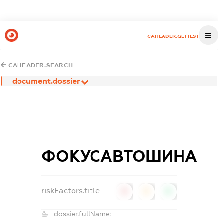
CAHEADER.GETTEST
CAHEADER.SEARCH
document.dossier
ФОКУСАВТОШИНА
riskFactors.title
0
0
0
dossier.fullName: