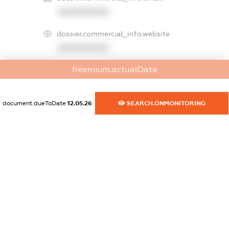
XXXXXXXXXX
dossier.commercial_info.website
XXXXXXXXXX
freemium.actualData
dossier.commercial_info.activity
XXXXXXXXXX
document.dueToDate
12.05.26
SEARCH.ONMONITORING
freemium.exampleText_1
freemium.exampleText_2
freemium.anonymousPerSearch2
FREEMIUM.DETAILS
FREEMIUM.REGISTER