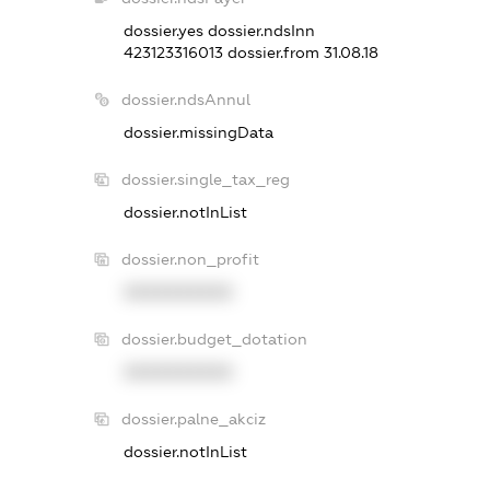
dossier.yes
dossier.ndsInn
423123316013
dossier.from 31.08.18
dossier.ndsAnnul
dossier.missingData
dossier.single_tax_reg
dossier.notInList
dossier.non_profit
XXXXXXXXXX
dossier.budget_dotation
XXXXXXXXXX
dossier.palne_akciz
dossier.notInList