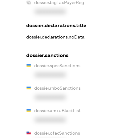
dossier.bigTaxPayerReg
XXXXXXXXXX
dossier.declarations.title
dossier.declarations.noData
dossier.sanctions
dossier.specSanctions
XXXXXXXXXX
dossier.rnboSanctions
XXXXXXXXXX
dossier.amkuBlackList
XXXXXXXXXX
dossier.ofacSanctions