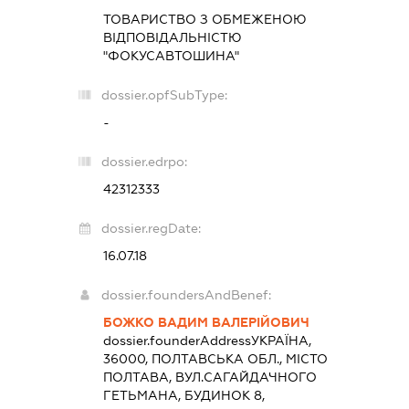
ТОВАРИСТВО З ОБМЕЖЕНОЮ
ВІДПОВІДАЛЬНІСТЮ
"ФОКУСАВТОШИНА"
dossier.opfSubType:
-
dossier.edrpo:
42312333
dossier.regDate:
16.07.18
dossier.foundersAndBenef:
БОЖКО ВАДИМ ВАЛЕРІЙОВИЧ
dossier.founderAddress
УКРАЇНА,
36000, ПОЛТАВСЬКА ОБЛ., МІСТО
ПОЛТАВА, ВУЛ.САГАЙДАЧНОГО
ГЕТЬМАНА, БУДИНОК 8,