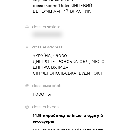
dossier.benefRole:
КІНЦЕВИЙ
БЕНЕФІЦІАРНИЙ ВЛАСНИК
dossier.smida:
XXXXXXXXXX
dossier.address:
УКРАЇНА, 49000,
ДНІПРОПЕТРОВСЬКА ОБЛ., МІСТО
ДНІПРО, ВУЛИЦЯ
СІМФЕРОПОЛЬСЬКА, БУДИНОК 11
dossier.capital:
1 000 грн.
dossier.kveds:
14.19
виробництво іншого одягу й
аксесуарів
14.12
виробництво робочого одягу