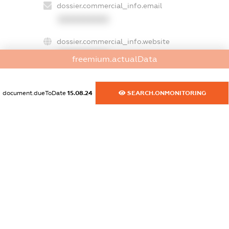
dossier.commercial_info.email
XXXXXXXXXX
dossier.commercial_info.website
XXXXXXXXXX
freemium.actualData
dossier.commercial_info.activity
XXXXXXXXXX
document.dueToDate
15.08.24
SEARCH.ONMONITORING
freemium.exampleText_1
freemium.exampleText_2
freemium.anonymousPerSearch2
FREEMIUM.DETAILS
FREEMIUM.REGISTER