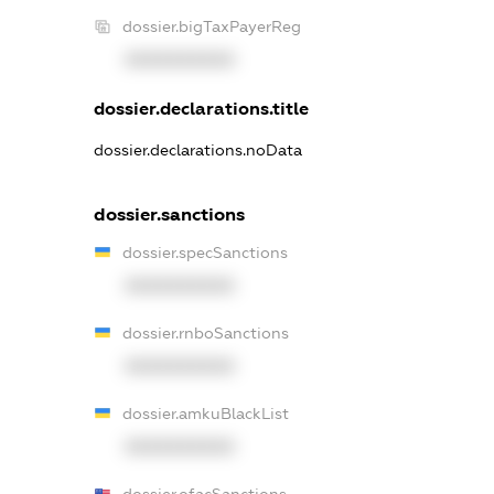
dossier.bigTaxPayerReg
XXXXXXXXXX
dossier.declarations.title
dossier.declarations.noData
dossier.sanctions
dossier.specSanctions
XXXXXXXXXX
dossier.rnboSanctions
XXXXXXXXXX
dossier.amkuBlackList
XXXXXXXXXX
dossier.ofacSanctions