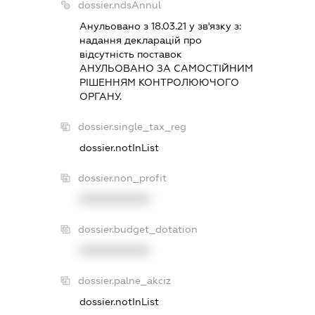
dossier.ndsAnnul
Анульовано з 18.03.21 у зв'язку з:
надання декларацiй про
вiдсутнiсть поставок
АНУЛЬОВАНО ЗА САМОСТIЙНИМ
РIШЕННЯМ КОНТРОЛЮЮЧОГО
ОРГАНУ.
dossier.single_tax_reg
dossier.notInList
dossier.non_profit
XXXXXXXXXX
dossier.budget_dotation
XXXXXXXXXX
dossier.palne_akciz
dossier.notInList