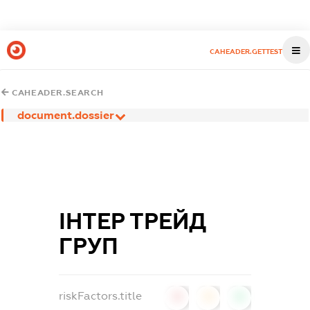
CAHEADER.GETTEST
CAHEADER.SEARCH
document.dossier
ІНТЕР ТРЕЙД
ГРУП
riskFactors.title
0
0
0