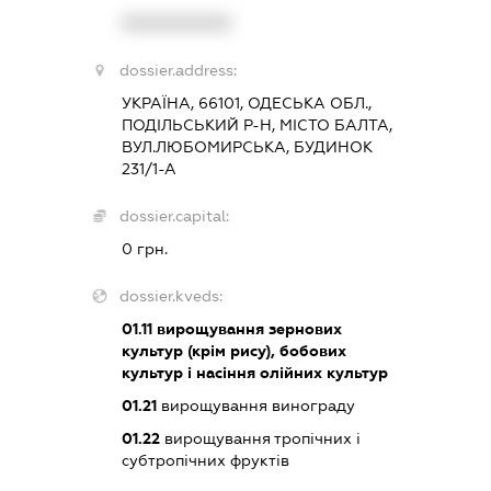
XXXXXXXXXX
dossier.address:
УКРАЇНА, 66101, ОДЕСЬКА ОБЛ.,
ПОДІЛЬСЬКИЙ Р-Н, МІСТО БАЛТА,
ВУЛ.ЛЮБОМИРСЬКА, БУДИНОК
231/1-А
dossier.capital:
0 грн.
dossier.kveds:
01.11
вирощування зернових
культур (крім рису), бобових
культур і насіння олійних культур
01.21
вирощування винограду
01.22
вирощування тропічних і
субтропічних фруктів