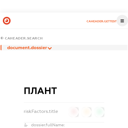
CAHEADER.GETTEST
CAHEADER.SEARCH
document.dossier
ПЛАНТ
riskFactors.title
0
0
0
dossier.fullName: