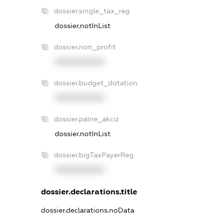
dossier.single_tax_reg
dossier.notInList
dossier.non_profit
XXXXXXXXXX
dossier.budget_dotation
XXXXXXXXXX
dossier.palne_akciz
dossier.notInList
dossier.bigTaxPayerReg
XXXXXXXXXX
dossier.declarations.title
dossier.declarations.noData