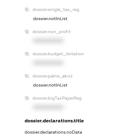
dossier.single_tax_reg
dossier.notInList
dossier.non_profit
XXXXXXXXXX
dossier.budget_dotation
XXXXXXXXXX
dossier.palne_akciz
dossier.notInList
dossier.bigTaxPayerReg
XXXXXXXXXX
dossier.declarations.title
dossier.declarations.noData