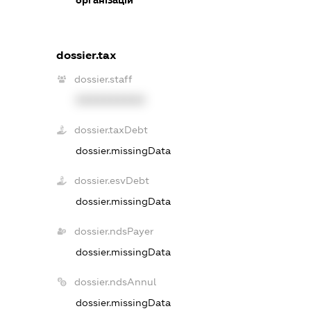
організацій
dossier.tax
dossier.staff
XXXXXXXXXX
dossier.taxDebt
dossier.missingData
dossier.esvDebt
dossier.missingData
dossier.ndsPayer
dossier.missingData
dossier.ndsAnnul
dossier.missingData