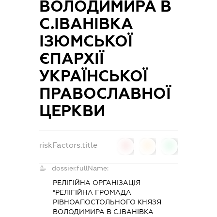
ВОЛОДИМИРА В
С.ІВАНІВКА
ІЗЮМСЬКОЇ
ЄПАРХІЇ
УКРАЇНСЬКОЇ
ПРАВОСЛАВНОЇ
ЦЕРКВИ
riskFactors.title
0
0
0
dossier.fullName:
РЕЛІГІЙНА ОРГАНІЗАЦІЯ
"РЕЛІГІЙНА ГРОМАДА
РІВНОАПОСТОЛЬНОГО КНЯЗЯ
ВОЛОДИМИРА В С.ІВАНІВКА