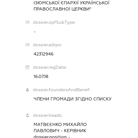
ІЗЮМСЬКОЇ ЄПАРХІЇ УКРАЇНСЬКОЇ
ПРАВОСЛАВНОЇ ЦЕРКВИ"
dossier.opfSubType:
-
dossier.edrpo:
42312946
dossier.regDate:
16.07.18
dossier.foundersAndBenef:
ЧЛЕНИ ГРОМАДИ ЗГІДНО СПИСКУ
dossier.heads:
МАТВЄЄНКО МИХАЙЛО
ПАВЛОВИЧ
-
КЕРІВНИК
dossier.position -