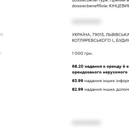
dossier.benefType:
Прямий в
dossier.benefRole:
КІНЦЕВИ
XXXXXXXXXX
s:
УКРАЇНА, 79013, ЛЬВІВСЬК
КОТЛЯРЕВСЬКОГО І., БУДИ
:
1 000 грн.
68.20
надання в оренду й е
орендованого нерухомого
63.99
надання інших інформац
82.99
надання інших допоміж
XXXXXXXXXX