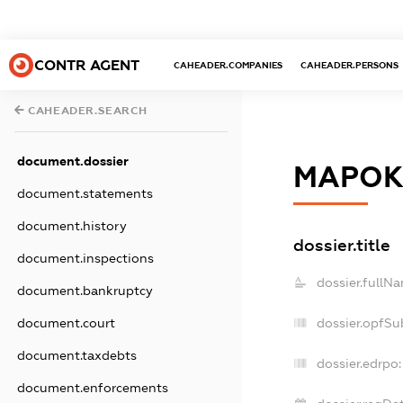
CONTR AGENT
CAHEADER.COMPANIES
CAHEADER.PERSONS
CAHEADER.SEARCH
document.dossier
МАРО
document.statements
document.history
dossier.title
document.inspections
dossier.fullN
document.bankruptcy
document.court
dossier.opfSu
document.taxdebts
dossier.edrpo:
document.enforcements