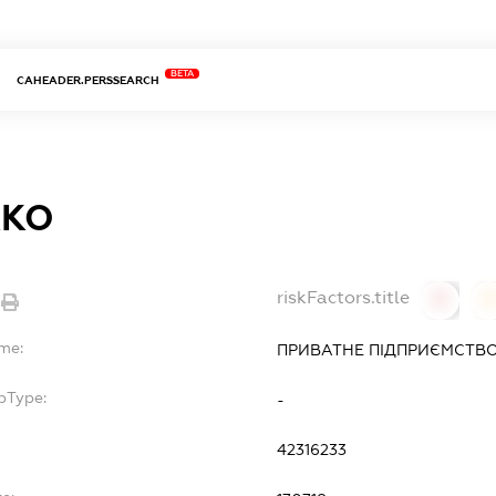
BETA
CAHEADER.PERSSEARCH
ККО
riskFactors.title
0
ame:
ПРИВАТНЕ ПІДПРИЄМСТВО
bType:
-
42316233