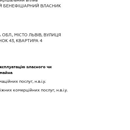
ирішальний вплив
Й БЕНЕФІЦІАРНИЙ ВЛАСНИК
А ОБЛ., МІСТО ЛЬВІВ, ВУЛИЦЯ
НОК 43, КВАРТИРА 4
ксплуатацію власного чи
 майна
ійних послуг, н.в.і.у.
них комерційних послуг, н.в.і.у.