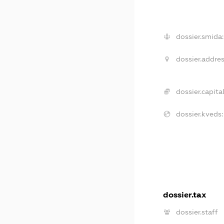
dossier.smida:
dossier.addres
dossier.capital
dossier.kveds:
dossier.tax
dossier.staff