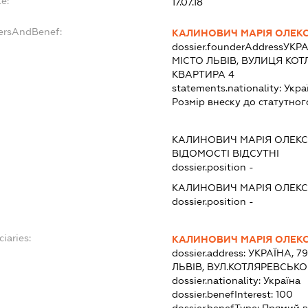
e:
17.07.18
dersAndBenef:
КАЛИНОВИЧ МАРІЯ ОЛЕК
dossier.founderAddress
УКРА
МІСТО ЛЬВІВ, ВУЛИЦЯ КОТ
КВАРТИРА 4
statements.nationality:
Укра
Розмір внеску до статутног
КАЛИНОВИЧ МАРІЯ ОЛЕК
ВІДОМОСТІ ВІДСУТНІ
dossier.position -
КАЛИНОВИЧ МАРІЯ ОЛЕК
dossier.position -
ciaries:
КАЛИНОВИЧ МАРІЯ ОЛЕК
dossier.address:
УКРАЇНА, 7
ЛЬВІВ, ВУЛ.КОТЛЯРЕВСЬКОГ
dossier.nationality:
Україна
dossier.benefInterest:
100