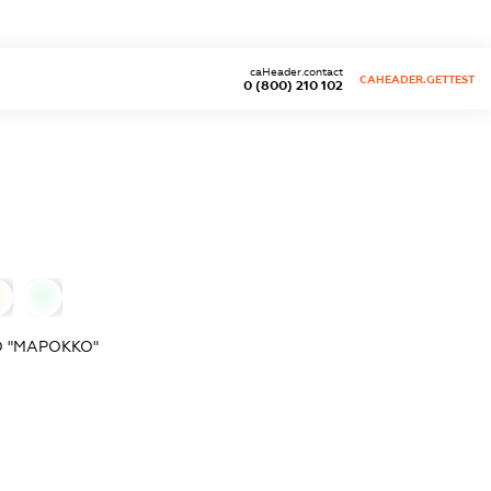
caHeader.contact
CAHEADER.GETTEST
0 (800) 210 102
0
0
 "МАРОККО"