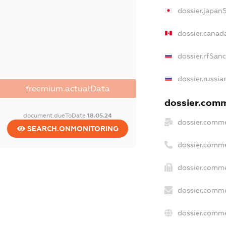
dossier.japan
dossier.canad
dossier.rfSan
dossier.russia
freemium.actualData
dossier.comme
document.dueToDate
18.05.24
dossier.comme
SEARCH.ONMONITORING
dossier.comme
dossier.comme
dossier.comme
dossier.comme