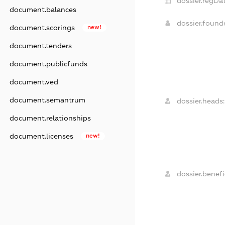
dossier.regDat
document.balances
dossier.foun
document.scorings
new!
document.tenders
document.publicfunds
document.ved
document.semantrum
dossier.heads:
document.relationships
document.licenses
new!
dossier.benefi