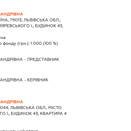
САНДРІВНА
ЇНА, 79013, ЛЬВІВСЬКА ОБЛ.,
ЛЯРЕВСЬКОГО І., БУДИНОК 43,
їна
о фонду (грн.):
1 000
(100 %)
САНДРІВНА
-
ПРЕДСТАВНИК
САНДРІВНА
-
КЕРІВНИК
САНДРІВНА
9044, ЛЬВІВСЬКА ОБЛ., МІСТО
О І., БУДИНОК 43, КВАРТИРА 4