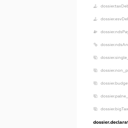
dossier.taxDe
dossier.esvDe
dossier.ndsPa
dossier.ndsAn
dossier.singl
dossier.non_p
dossier.budg
dossier.palne
dossier.bigTa
dossier.declarat