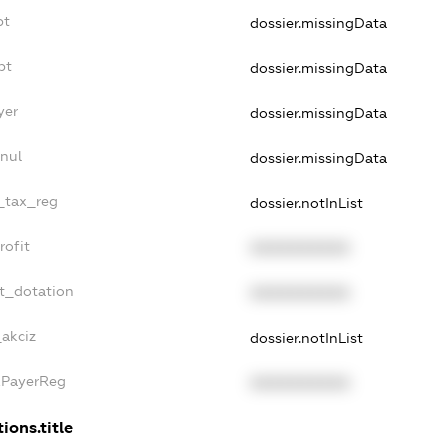
bt
dossier.missingData
bt
dossier.missingData
yer
dossier.missingData
nul
dossier.missingData
e_tax_reg
dossier.notInList
rofit
XXXXXXXXXX
et_dotation
XXXXXXXXXX
_akciz
dossier.notInList
xPayerReg
XXXXXXXXXX
ions.title