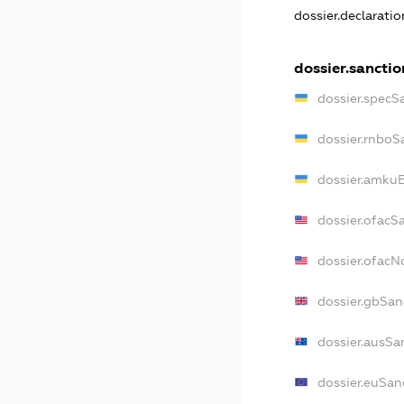
dossier.declarati
dossier.sanctio
dossier.specS
dossier.rnboS
dossier.amkuB
dossier.ofacS
dossier.ofac
dossier.gbSan
dossier.ausSa
dossier.euSan