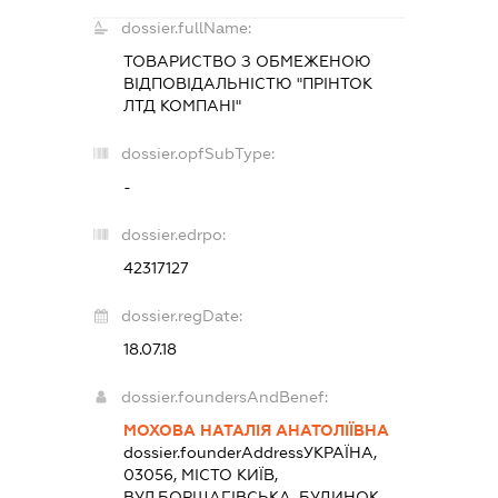
dossier.fullName:
ТОВАРИСТВО З ОБМЕЖЕНОЮ
ВІДПОВІДАЛЬНІСТЮ "ПРІНТОК
ЛТД КОМПАНІ"
dossier.opfSubType:
-
dossier.edrpo:
42317127
dossier.regDate:
18.07.18
dossier.foundersAndBenef:
МОХОВА НАТАЛІЯ АНАТОЛІЇВНА
dossier.founderAddress
УКРАЇНА,
03056, МІСТО КИЇВ,
ВУЛ.БОРЩАГІВСЬКА, БУДИНОК