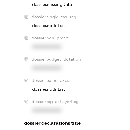
dossier.missingData
dossier.single_tax_reg
dossier.notInList
dossier.non_profit
XXXXXXXXXX
dossier.budget_dotation
XXXXXXXXXX
dossier.palne_akciz
dossier.notInList
dossier.bigTaxPayerReg
XXXXXXXXXX
dossier.declarations.title