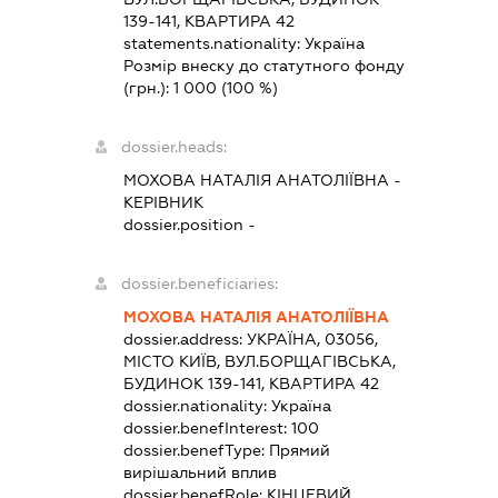
139-141, КВАРТИРА 42
statements.nationality:
Україна
Розмір внеску до статутного фонду
(грн.):
1 000
(100 %)
dossier.heads:
МОХОВА НАТАЛІЯ АНАТОЛІЇВНА
-
КЕРІВНИК
dossier.position -
dossier.beneficiaries:
МОХОВА НАТАЛІЯ АНАТОЛІЇВНА
dossier.address:
УКРАЇНА, 03056,
МІСТО КИЇВ, ВУЛ.БОРЩАГІВСЬКА,
БУДИНОК 139-141, КВАРТИРА 42
dossier.nationality:
Україна
dossier.benefInterest:
100
dossier.benefType:
Прямий
вирішальний вплив
dossier.benefRole:
КІНЦЕВИЙ