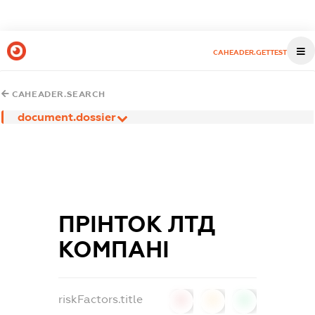
CAHEADER.GETTEST
CAHEADER.SEARCH
document.dossier
ПРІНТОК ЛТД
КОМПАНІ
riskFactors.title
0
0
0