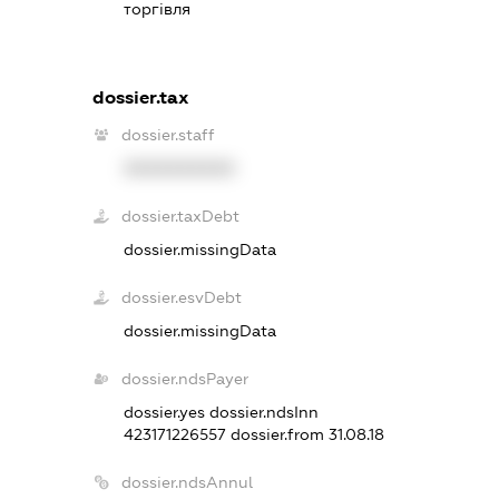
торгівля
dossier.tax
dossier.staff
XXXXXXXXXX
dossier.taxDebt
dossier.missingData
dossier.esvDebt
dossier.missingData
dossier.ndsPayer
dossier.yes
dossier.ndsInn
423171226557
dossier.from 31.08.18
dossier.ndsAnnul