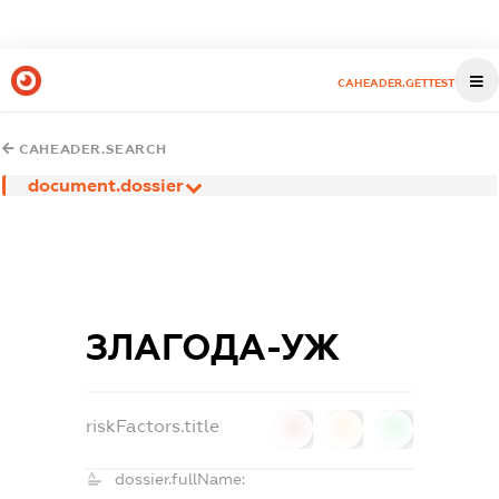
CAHEADER.GETTEST
CAHEADER.SEARCH
document.dossier
ЗЛАГОДА-УЖ
riskFactors.title
0
0
0
dossier.fullName: