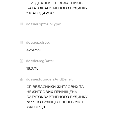
ОБ'ЄДНАННЯ СПІВВЛАСНИКІВ
БАГАТОКВАРТИРНОГО БУДИНКУ
"ЗЛАГОДА-УЖ"
dossier.opfSubType:
-
dossier.edrpo:
42317551
dossier.regDate:
18.07.18
dossier.foundersAndBenef:
СПІВВЛАСНИКИ ЖИТЛОВИХ ТА
НЕЖИТЛОВИХ ПРИМІЩЕНЬ
БАГАТОКВАРТИРНОГО БУДИНКУ
№33 ПО ВУЛИЦІ СЕЧЕНІ В МІСТІ
УЖГОРОД