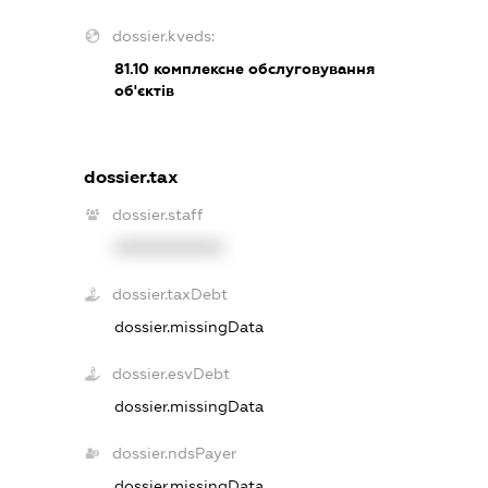
dossier.kveds:
81.10
комплексне обслуговування
об'єктів
dossier.tax
dossier.staff
XXXXXXXXXX
dossier.taxDebt
dossier.missingData
dossier.esvDebt
dossier.missingData
dossier.ndsPayer
dossier.missingData