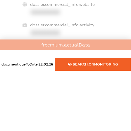
dossier.commercial_info.website
XXXXXXXXXX
dossier.commercial_info.activity
XXXXXXXXXX
freemium.actualData
freemium.exampleText_1
freemium.exampleText_2
document.dueToDate
22.02.26
SEARCH.ONMONITORING
freemium.anonymousPerSearch2
FREEMIUM.DETAILS
FREEMIUM.REGISTER