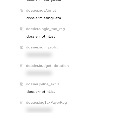
dossier.ndsAnnul
dossier.missingData
dossier.single_tax_reg
dossier.notInList
dossier.non_profit
XXXXXXXXXX
dossier.budget_dotation
XXXXXXXXXX
dossier.palne_akciz
dossier.notInList
dossier.bigTaxPayerReg
XXXXXXXXXX