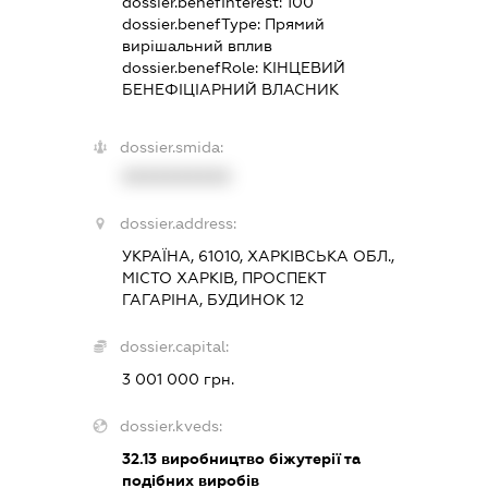
dossier.benefInterest:
100
dossier.benefType:
Прямий
вирішальний вплив
dossier.benefRole:
КІНЦЕВИЙ
БЕНЕФІЦІАРНИЙ ВЛАСНИК
dossier.smida:
XXXXXXXXXX
dossier.address:
УКРАЇНА, 61010, ХАРКІВСЬКА ОБЛ.,
МІСТО ХАРКІВ, ПРОСПЕКТ
ГАГАРІНА, БУДИНОК 12
dossier.capital:
3 001 000 грн.
dossier.kveds:
32.13
виробництво біжутерії та
подібних виробів