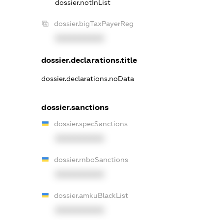
dossier.notInList
dossier.bigTaxPayerReg
XXXXXXXXXX
dossier.declarations.title
dossier.declarations.noData
dossier.sanctions
dossier.specSanctions
XXXXXXXXXX
dossier.rnboSanctions
XXXXXXXXXX
dossier.amkuBlackList
XXXXXXXXXX