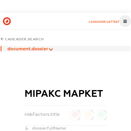
CAHEADER.GETTEST
CAHEADER.SEARCH
document.dossier
МІРАКС МАРКЕТ
riskFactors.title
0
0
0
dossier.fullName: