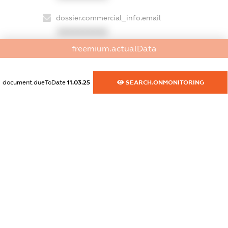
dossier.commercial_info.email
XXXXXXXXXX
freemium.actualData
dossier.commercial_info.website
XXXXXXXXXX
document.dueToDate
11.03.25
SEARCH.ONMONITORING
dossier.commercial_info.activity
XXXXXXXXXX
freemium.exampleText_1
freemium.exampleText_2
freemium.anonymousPerSearch2
FREEMIUM.DETAILS
FREEMIUM.REGISTER