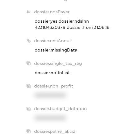
dossier.ndsPayer
dossier.yes
dossier.ndsInn
423184320379
dossier.from 31.08.18
dossier.ndsAnnul
dossier.missingData
dossier.single_tax_reg
dossier.notInList
dossier.non_profit
XXXXXXXXXX
dossier.budget_dotation
XXXXXXXXXX
dossier.palne_akciz