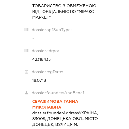
ТОВАРИСТВО З ОБМЕЖЕНОЮ
ВІДПОВІДАЛЬНІСТЮ "МІРАКС
МАРКЕТ"
dossier.opfSubType:
-
dossier.edrpo:
42318435
dossier.regDate:
18.07.18
dossier.foundersAndBenef:
СЕРАФИМОВА ГАННА
МИКОЛАЇВНА
dossier.founderAddress
УКРАЇНА,
83009, ДОНЕЦЬКА ОБЛ., МІСТО
ДОНЕЦЬК, ВУЛИЦЯ М.