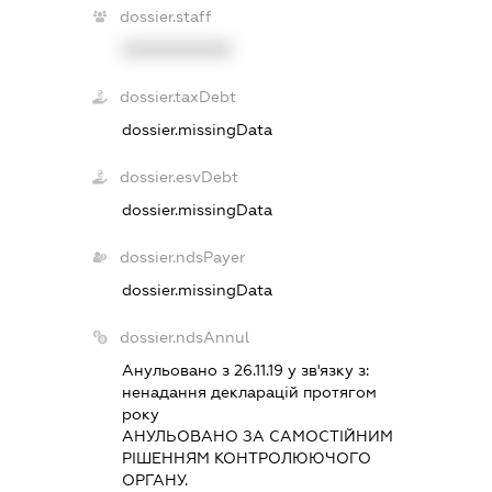
dossier.staff
XXXXXXXXXX
dossier.taxDebt
dossier.missingData
dossier.esvDebt
dossier.missingData
dossier.ndsPayer
dossier.missingData
dossier.ndsAnnul
Анульовано з 26.11.19 у зв'язку з:
ненадання декларацiй протягом
року
АНУЛЬОВАНО ЗА САМОСТIЙНИМ
РIШЕННЯМ КОНТРОЛЮЮЧОГО
ОРГАНУ.