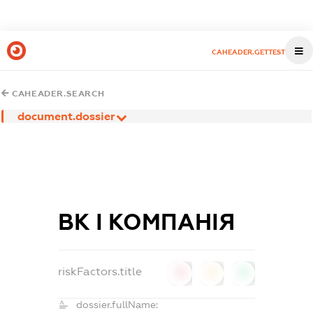
CAHEADER.GETTEST
CAHEADER.SEARCH
document.dossier
ВК І КОМПАНІЯ
riskFactors.title
0
0
0
dossier.fullName: