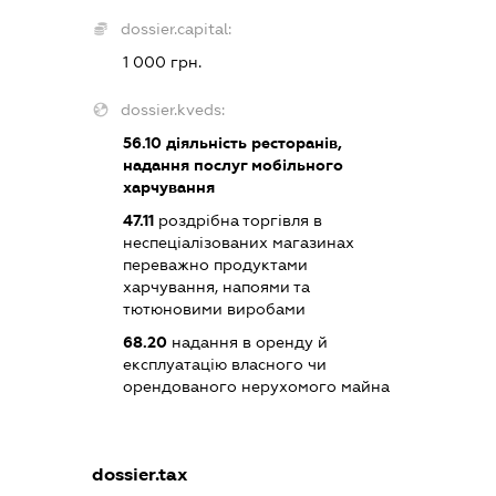
dossier.capital:
1 000 грн.
dossier.kveds:
56.10
діяльність ресторанів,
надання послуг мобільного
харчування
47.11
роздрібна торгівля в
неспеціалізованих магазинах
переважно продуктами
харчування, напоями та
тютюновими виробами
68.20
надання в оренду й
експлуатацію власного чи
орендованого нерухомого майна
dossier.tax