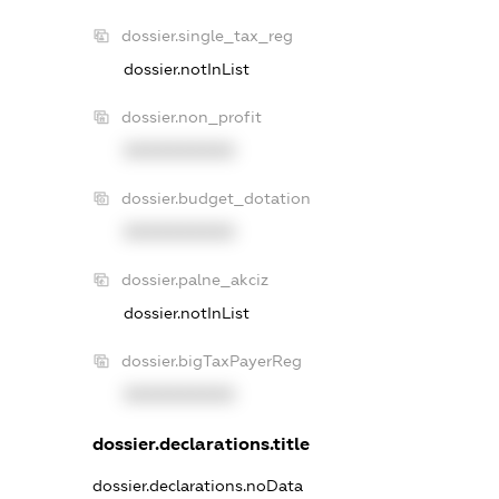
dossier.single_tax_reg
dossier.notInList
dossier.non_profit
XXXXXXXXXX
dossier.budget_dotation
XXXXXXXXXX
dossier.palne_akciz
dossier.notInList
dossier.bigTaxPayerReg
XXXXXXXXXX
dossier.declarations.title
dossier.declarations.noData