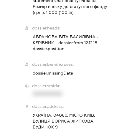
statements.nationality:
Україна
Розмір внеску до статутного фонду
(грн.):
1 000
(100 %)
dossier.heads:
АВРАМОВА ВІТА ВАСИЛІВНА
-
КЕРІВНИК
- dossier.from 12.12.18
dossier.position -
dossier.beneficiaries:
dossier.missingData
dossier.smida:
XXXXXXXXXX
dossier.address:
УКРАЇНА, 04060, МІСТО КИЇВ,
ВУЛИЦЯ БОРИСА ЖИТКОВА,
БУДИНОК 9