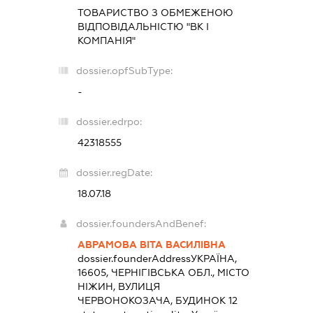
ТОВАРИСТВО З ОБМЕЖЕНОЮ
ВІДПОВІДАЛЬНІСТЮ "ВК І
КОМПАНІЯ"
dossier.opfSubType:
-
dossier.edrpo:
42318555
dossier.regDate:
18.07.18
dossier.foundersAndBenef:
АВРАМОВА ВІТА ВАСИЛІВНА
dossier.founderAddress
УКРАЇНА,
16605, ЧЕРНІГІВСЬКА ОБЛ., МІСТО
НІЖИН, ВУЛИЦЯ
ЧЕРВОНОКОЗАЧА, БУДИНОК 12