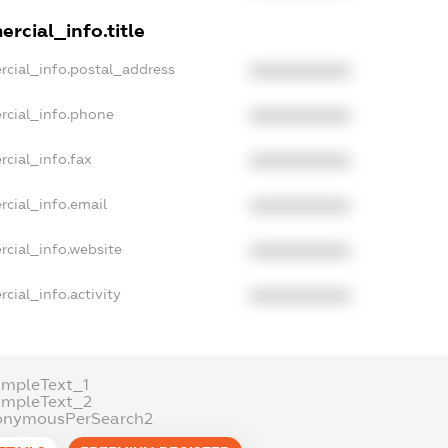
rcial_info.title
rcial_info.postal_address
XXXXXXXXXX
rcial_info.phone
XXXXXXXXXX
rcial_info.fax
XXXXXXXXXX
rcial_info.email
XXXXXXXXXX
rcial_info.website
XXXXXXXXXX
cial_info.activity
XXXXXXXXXX
ampleText_1
ampleText_2
onymousPerSearch2