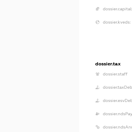
dossier.capital
dossier.kveds:
dossier.tax
dossier.staff
dossier.taxDeb
dossier.esvDe
dossier.ndsPa
dossier.ndsAn