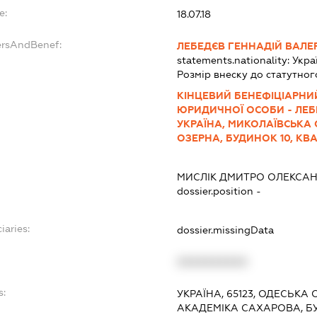
e:
18.07.18
ersAndBenef:
ЛЕБЕДЄВ ГЕННАДІЙ ВАЛЕ
statements.nationality:
Укра
Розмір внеску до статутног
КІНЦЕВИЙ БЕНЕФІЦІАРНИ
ЮРИДИЧНОЇ ОСОБИ - ЛЕБ
УКРАЇНА, МИКОЛАЇВСЬКА 
ОЗЕРНА, БУДИНОК 10, КВА
МИСЛІК ДМИТРО ОЛЕКСА
dossier.position -
iaries:
dossier.missingData
XXXXXXXXXX
s:
УКРАЇНА, 65123, ОДЕСЬКА 
АКАДЕМІКА САХАРОВА, БУ