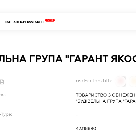
BETA
CAHEADER.PERSSEARCH
ЛЬНА ГРУПА "ГАРАНТ ЯКОС
riskFactors.title
0
0
me:
ТОВАРИСТВО З ОБМЕЖЕН
"БУДІВЕЛЬНА ГРУПА "ГАРА
bType:
-
42318890