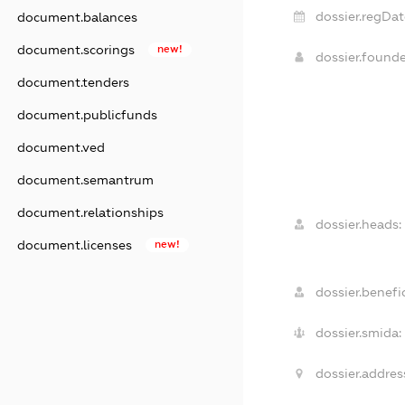
dossier.regDat
document.balances
document.scorings
new!
dossier.found
document.tenders
document.publicfunds
document.ved
document.semantrum
document.relationships
dossier.heads:
document.licenses
new!
dossier.benefic
dossier.smida:
dossier.addres