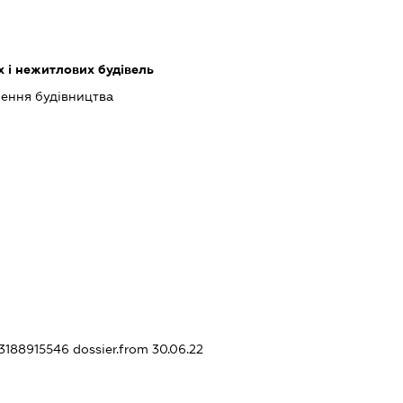
 і нежитлових будівель
шення будівництва
23188915546
dossier.from 30.06.22