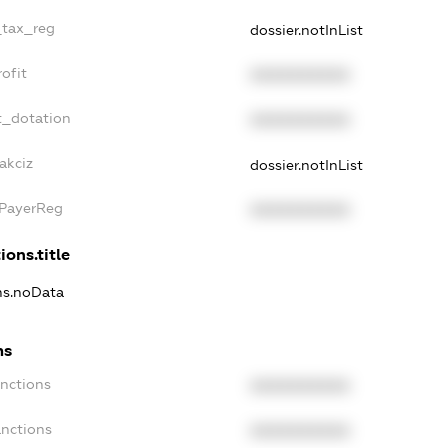
_tax_reg
dossier.notInList
ofit
XXXXXXXXXX
t_dotation
XXXXXXXXXX
akciz
dossier.notInList
xPayerReg
XXXXXXXXXX
ions.title
ons.noData
ns
anctions
XXXXXXXXXX
anctions
XXXXXXXXXX