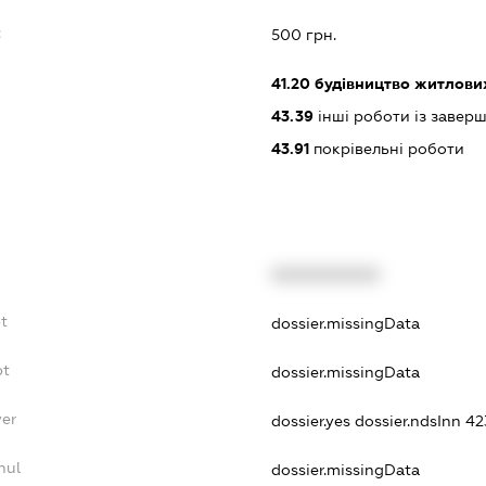
:
500 грн.
41.20
будівництво житлових
43.39
інші роботи із завер
43.91
покрівельні роботи
XXXXXXXXXX
t
dossier.missingData
bt
dossier.missingData
yer
dossier.yes
dossier.ndsInn 4
nul
dossier.missingData