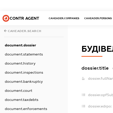
CONTR AGENT
CAHEADER.COMPANIES
CAHEADER.PERSONS
CAHEADER.SEARCH
document.dossier
БУДІВЕ
document.statements
document.history
dossier.title
document.inspections
dossier.fullNa
document.bankruptcy
document.court
dossier.opfSu
document.taxdebts
dossier.edrpo:
document.enforcements