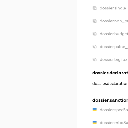
dossier.single
dossier.non_pr
dossier.budge
dossier.palne_
dossier.bigTa
dossier.declarat
dossier.declarati
dossier.sanctio
dossier.specS
dossier.rnboS