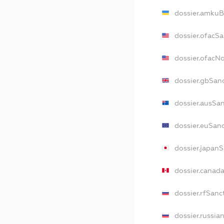
dossier.amkuB
dossier.ofacS
dossier.ofacN
dossier.gbSan
dossier.ausSa
dossier.euSan
dossier.japan
dossier.canad
dossier.rfSanc
dossier.russia