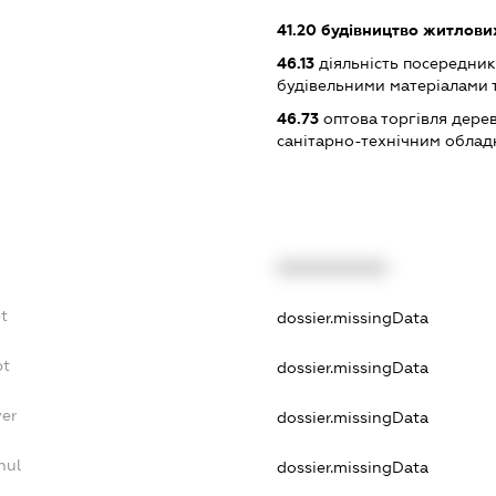
41.20
будівництво житлових
46.13
діяльність посередникі
будівельними матеріалами 
46.73
оптова торгівля дере
санітарно-технічним обла
XXXXXXXXXX
t
dossier.missingData
bt
dossier.missingData
yer
dossier.missingData
nul
dossier.missingData