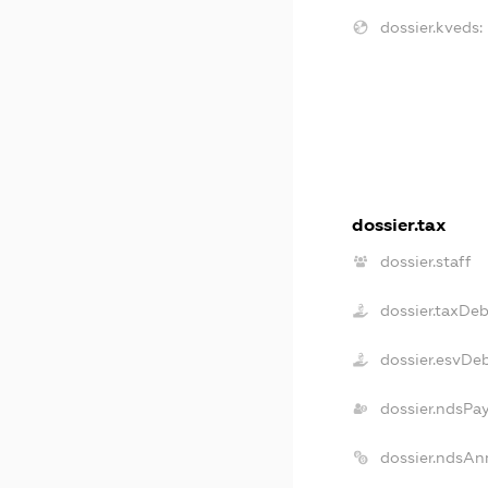
dossier.kveds:
dossier.tax
dossier.staff
dossier.taxDeb
dossier.esvDe
dossier.ndsPa
dossier.ndsAn