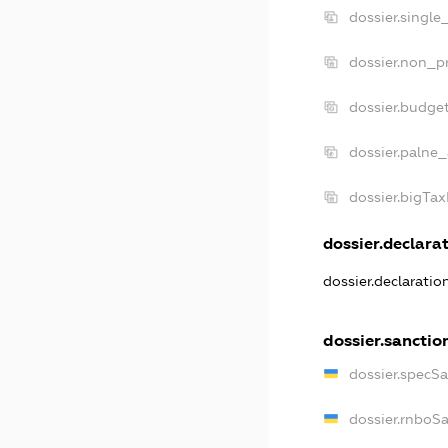
dossier.single
dossier.non_pr
dossier.budge
dossier.palne_
dossier.bigTa
dossier.declarat
dossier.declarati
dossier.sanctio
dossier.specS
dossier.rnboS