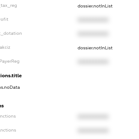
_tax_reg
dossier.notInList
ofit
XXXXXXXXXX
t_dotation
XXXXXXXXXX
akciz
dossier.notInList
xPayerReg
XXXXXXXXXX
ions.title
ons.noData
ns
anctions
XXXXXXXXXX
anctions
XXXXXXXXXX