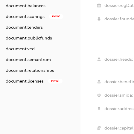
dossier.regDat
document.balances
document.scorings
new!
dossier.found
document.tenders
document.publicfunds
document.ved
dossier.heads:
document.semantrum
document.relationships
document.licenses
new!
dossier.benefic
dossier.smida:
dossier.addres
dossier.capital