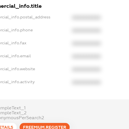
rcial_info.title
rcial_info.postal_address
XXXXXXXXXX
rcial_info.phone
XXXXXXXXXX
cial_info.fax
XXXXXXXXXX
rcial_info.email
XXXXXXXXXX
rcial_info.website
XXXXXXXXXX
cial_info.activity
XXXXXXXXXX
ampleText_1
ampleText_2
onymousPerSearch2
ETAILS
FREEMIUM.REGISTER