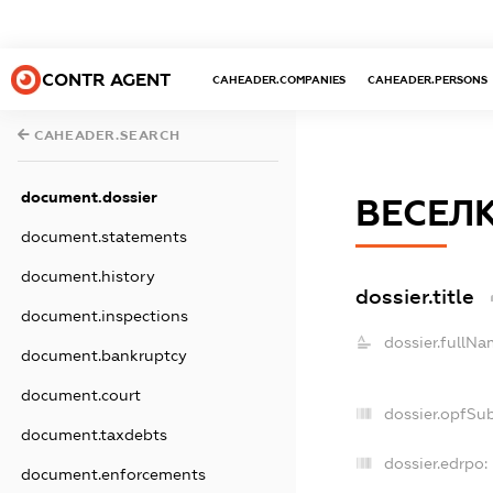
CONTR AGENT
CAHEADER.COMPANIES
CAHEADER.PERSONS
CAHEADER.SEARCH
document.dossier
ВЕСЕЛ
document.statements
document.history
dossier.title
document.inspections
dossier.fullNa
document.bankruptcy
document.court
dossier.opfSu
document.taxdebts
dossier.edrpo:
document.enforcements