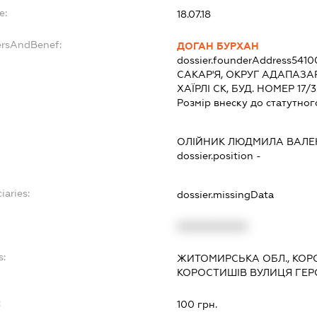
e:
18.07.18
ersAndBenef:
ДОГАН БУРХАН
dossier.founderAddress
5410
САКАР'Я, ОКРУГ АДАПАЗА
ХАЇРЛІ СК, БУД. НОМЕР 17/3
Розмір внеску до статутног
ОЛІЙНИК ЛЮДМИЛА ВАЛЕ
dossier.position -
iaries:
dossier.missingData
XXXXXXXXXX
s:
ЖИТОМИРСЬКА ОБЛ., КОР
КОРОСТИШІВ ВУЛИЦЯ ГЕРО
:
100 грн.