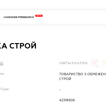
BETA
CAHEADER.PERSSEARCH
КА СТРОЙ
riskFactors.title
0
0
me:
ТОВАРИСТВО З ОБМЕЖЕН
СТРОЙ
bType:
-
42318906