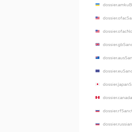
dossier.amkuB
dossier.ofacS
dossier.ofacN
dossier.gbSan
dossier.ausSa
dossier.euSan
dossier.japan
dossier.canad
dossier.rfSanc
dossier.russia