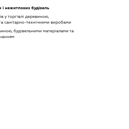
 і нежитлових будівель
в у торгівлі деревиною,
та санітарно-технічними виробами
виною, будівельними матеріалами та
днанням