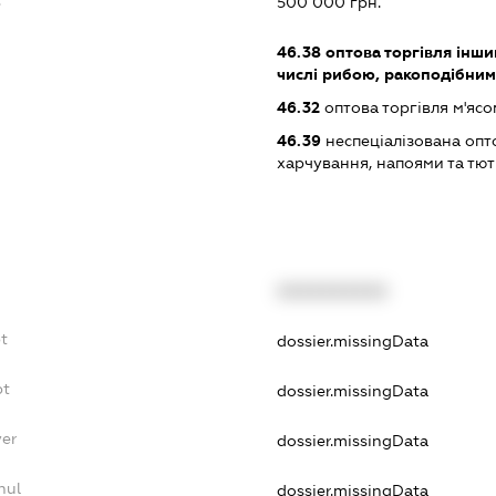
:
500 000 грн.
46.38
оптова торгівля інши
числі рибою, ракоподібни
46.32
оптова торгівля м'ясо
46.39
неспеціалізована опт
харчування, напоями та т
XXXXXXXXXX
bt
dossier.missingData
bt
dossier.missingData
yer
dossier.missingData
nul
dossier.missingData