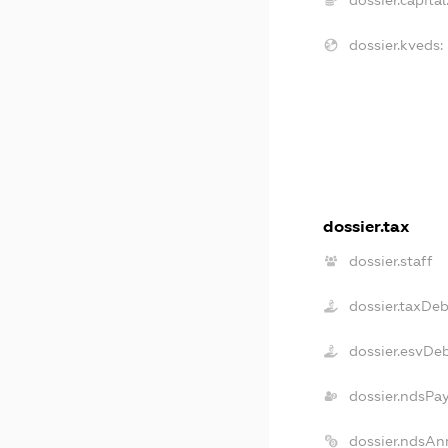
dossier.capital
dossier.kveds:
dossier.tax
dossier.staff
dossier.taxDe
dossier.esvDe
dossier.ndsPa
dossier.ndsAn