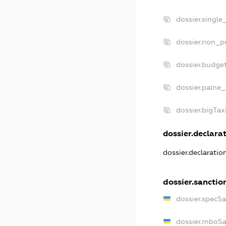
dossier.single
dossier.non_pr
dossier.budge
dossier.palne_
dossier.bigTa
dossier.declarat
dossier.declarati
dossier.sanctio
dossier.specS
dossier.rnboS