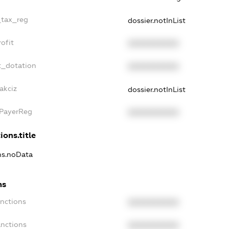
_tax_reg
dossier.notInList
ofit
XXXXXXXXXX
t_dotation
XXXXXXXXXX
akciz
dossier.notInList
xPayerReg
XXXXXXXXXX
ions.title
ons.noData
ns
anctions
XXXXXXXXXX
anctions
XXXXXXXXXX