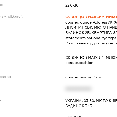
e:
22.07.18
ersAndBenef:
СКВОРЦОВ МАКСИМ МИК
dossier.founderAddress
УКРА
ЛИСИЧАНСЬК, МІСТО ПРИ
БУДИНОК 2Б, КВАРТИРА 82
statements.nationality:
Укра
Розмір внеску до статутног
СКВОРЦОВ МАКСИМ МИК
dossier.position -
iaries:
dossier.missingData
XXXXXXXXXX
s:
УКРАЇНА, 03150, МІСТО К
БУДИНОК 34Б