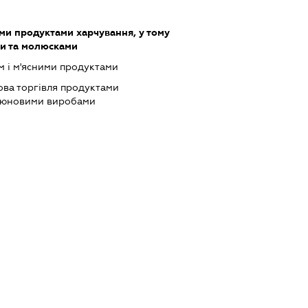
ми продуктами харчування, у тому
ми та молюсками
м і м'ясними продуктами
ова торгівля продуктами
ютюновими виробами