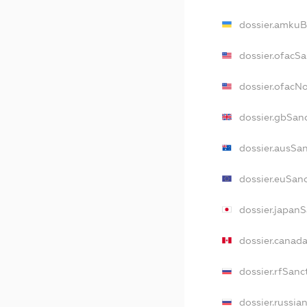
dossier.amkuB
dossier.ofacS
dossier.ofacN
dossier.gbSan
dossier.ausSa
dossier.euSan
dossier.japan
dossier.canad
dossier.rfSanc
dossier.russia