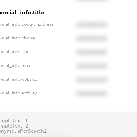
rcial_info.title
rcial_info.postal_address
XXXXXXXXXX
rcial_info.phone
XXXXXXXXXX
rcial_info.fax
XXXXXXXXXX
rcial_info.email
XXXXXXXXXX
rcial_info.website
XXXXXXXXXX
cial_info.activity
XXXXXXXXXX
ampleText_1
ampleText_2
onymousPerSearch2