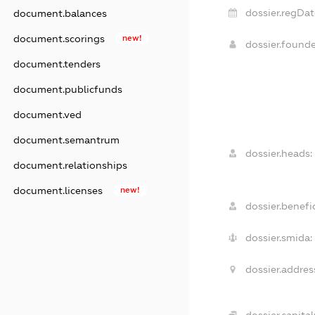
dossier.regDat
document.balances
document.scorings
new!
dossier.found
document.tenders
document.publicfunds
document.ved
document.semantrum
dossier.heads:
document.relationships
document.licenses
new!
dossier.benefic
dossier.smida:
dossier.addres