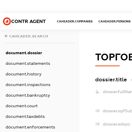
CONTR AGENT
CAHEADER.COMPANIES
CAHEADER.PERSONS
CAHEADER.SEARCH
document.dossier
ТОРГОВ
document.statements
document.history
dossier.title
document.inspections
dossier.fullNa
document.bankruptcy
document.court
dossier.opfSu
document.taxdebts
dossier.edrpo:
document.enforcements