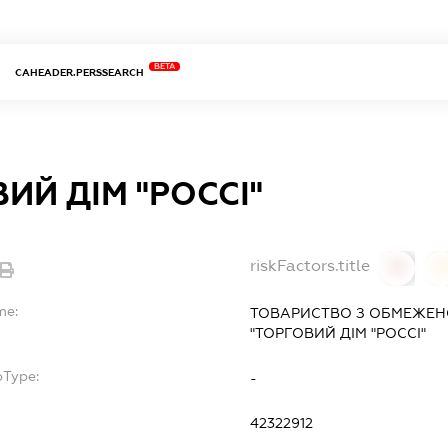
BETA
CAHEADER.PERSSEARCH
ИЙ ДІМ "РОССІ"
riskFactors.title
0
0
me:
ТОВАРИСТВО З ОБМЕЖЕН
"ТОРГОВИЙ ДІМ "РОССІ"
bType:
-
42322912