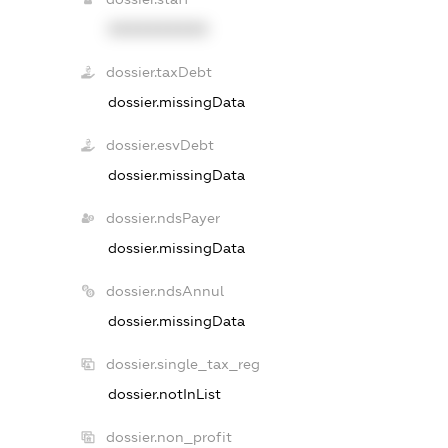
XXXXXXXXXX
dossier.taxDebt
dossier.missingData
dossier.esvDebt
dossier.missingData
dossier.ndsPayer
dossier.missingData
dossier.ndsAnnul
dossier.missingData
dossier.single_tax_reg
dossier.notInList
dossier.non_profit