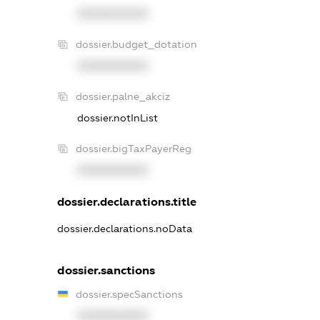
XXXXXXXXXX
dossier.budget_dotation
XXXXXXXXXX
dossier.palne_akciz
dossier.notInList
dossier.bigTaxPayerReg
XXXXXXXXXX
dossier.declarations.title
dossier.declarations.noData
dossier.sanctions
dossier.specSanctions
XXXXXXXXXX