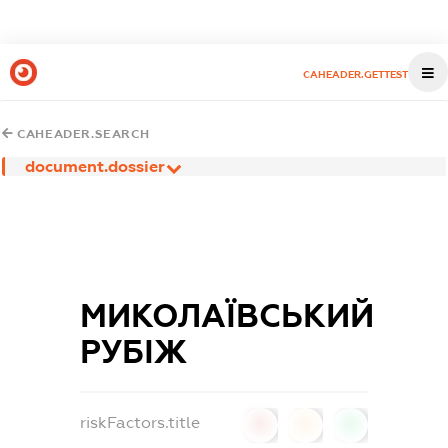
CAHEADER.GETTEST
CAHEADER.SEARCH
document.dossier
МИКОЛАЇВСЬКИЙ
РУБІЖ
riskFactors.title
0
0
0