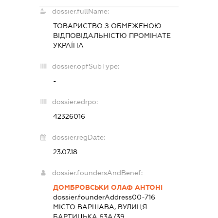
dossier.fullName:
ТОВАРИСТВО З ОБМЕЖЕНОЮ
ВІДПОВІДАЛЬНІСТЮ
ПРОМІНАТЕ
УКРАЇНА
dossier.opfSubType:
-
dossier.edrpo:
42326016
dossier.regDate:
23.07.18
dossier.foundersAndBenef:
ДОМБРОВСЬКИ ОЛАФ АНТОНІ
dossier.founderAddress
00-716
МІСТО ВАРШАВА, ВУЛИЦЯ
БАРТИЦЬКА 63А/39