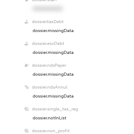
XXXXXXXXXX
dossier.taxDebt
dossier.missingData
dossier.esvDebt
dossier.missingData
dossier.ndsPayer
dossier.missingData
dossier.ndsAnnul
dossier.missingData
dossier.single_tax_reg
dossier.notInList
dossier.non_profit