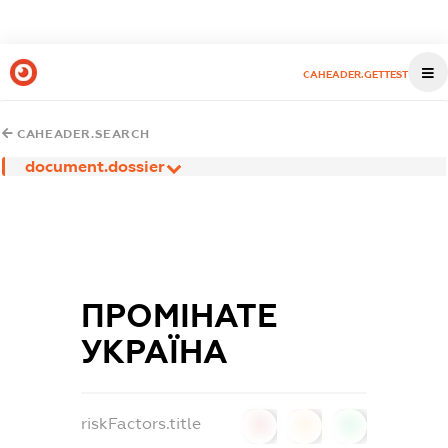
CAHEADER.GETTEST
CAHEADER.SEARCH
document.dossier
ПРОМІНАТЕ
УКРАЇНА
riskFactors.title
0
0
0