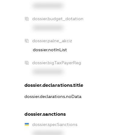
XXXXXXXXXX
dossier.budget_dotation
XXXXXXXXXX
dossier.palne_akciz
dossier.notInList
dossier.bigTaxPayerReg
XXXXXXXXXX
dossier.declarations.title
dossier.declarations.noData
dossier.sanctions
dossier.specSanctions
XXXXXXXXXX