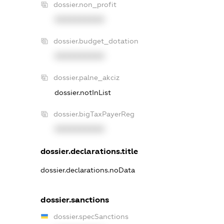
dossier.non_profit
XXXXXXXXXX
dossier.budget_dotation
XXXXXXXXXX
dossier.palne_akciz
dossier.notInList
dossier.bigTaxPayerReg
XXXXXXXXXX
dossier.declarations.title
dossier.declarations.noData
dossier.sanctions
dossier.specSanctions