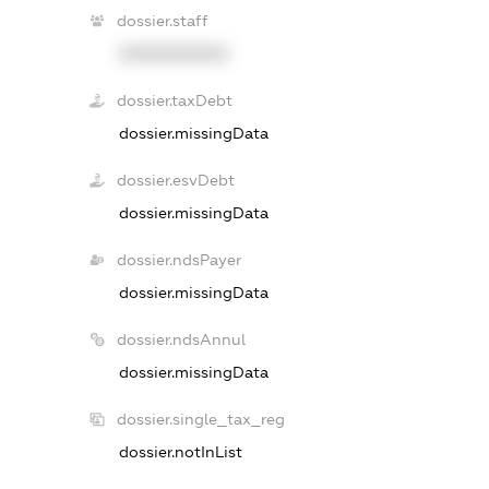
dossier.staff
XXXXXXXXXX
dossier.taxDebt
dossier.missingData
dossier.esvDebt
dossier.missingData
dossier.ndsPayer
dossier.missingData
dossier.ndsAnnul
dossier.missingData
dossier.single_tax_reg
dossier.notInList