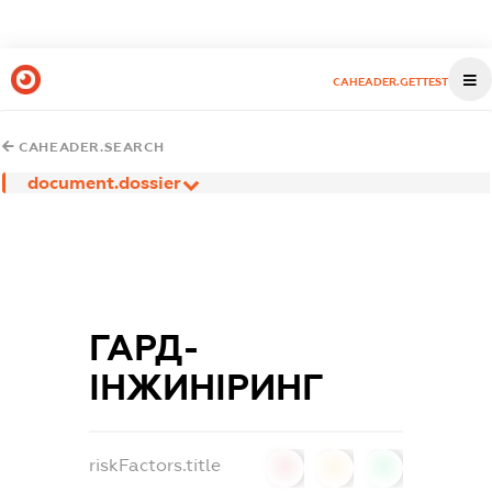
CAHEADER.GETTEST
CAHEADER.SEARCH
document.dossier
ГАРД-
ІНЖИНІРИНГ
riskFactors.title
0
0
0