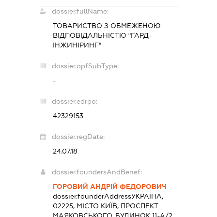
dossier.fullName:
ТОВАРИСТВО З ОБМЕЖЕНОЮ
ВІДПОВІДАЛЬНІСТЮ "ГАРД-
ІНЖИНІРИНГ"
dossier.opfSubType:
-
dossier.edrpo:
42329153
dossier.regDate:
24.07.18
dossier.foundersAndBenef:
ГОРОВИЙ АНДРІЙ ФЕДОРОВИЧ
dossier.founderAddress
УКРАЇНА,
02225, МІСТО КИЇВ, ПРОСПЕКТ
МАЯКОВСЬКОГО, БУДИНОК 11-А/2,