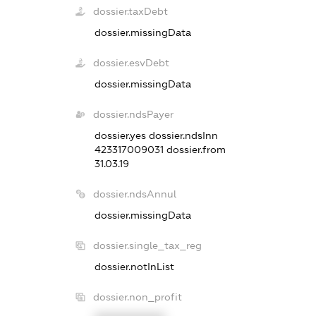
dossier.taxDebt
dossier.missingData
dossier.esvDebt
dossier.missingData
dossier.ndsPayer
dossier.yes
dossier.ndsInn
423317009031
dossier.from
31.03.19
dossier.ndsAnnul
dossier.missingData
dossier.single_tax_reg
dossier.notInList
dossier.non_profit