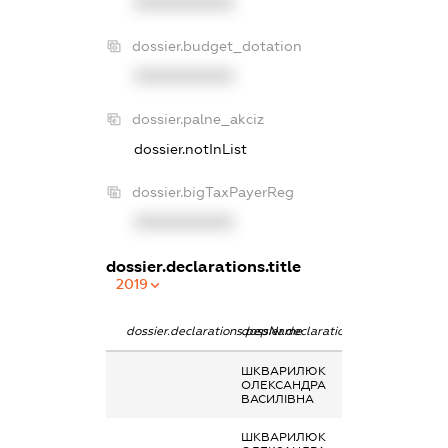
XXXXXXXXXX
dossier.budget_dotation
XXXXXXXXXX
dossier.palne_akciz
dossier.notInList
dossier.bigTaxPayerReg
XXXXXXXXXX
dossier.declarations.title
2019
dossier.declarations.pepName
dossier.declarations.personName
dossier.declara
ШКВАРИЛЮК
-
ОЛЕКСАНДРА
ВАСИЛІВНА
ШКВАРИЛЮК
Кінцевий