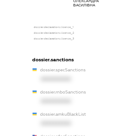
ОЛЕКСАНДРА
бенефіціарний
ВАСИЛІВНА
власник
(контролер)
dossier.declarations.license_1
dossier.declarations.license_2
dossier.declarations.license_3
dossier.sanctions
dossier.specSanctions
XXXXXXXXXX
dossier.rnboSanctions
XXXXXXXXXX
dossier.amkuBlackList
XXXXXXXXXX