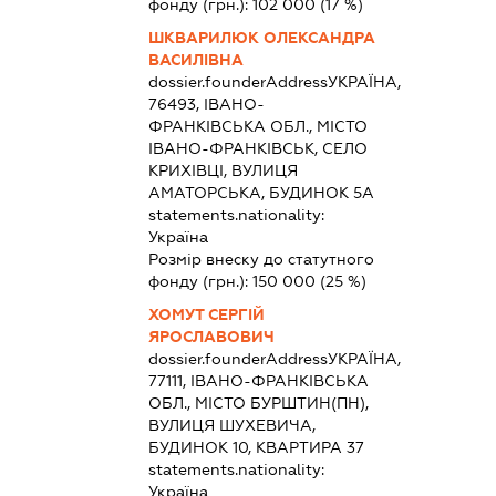
фонду (грн.):
102 000
(17 %)
ШКВАРИЛЮК ОЛЕКСАНДРА
ВАСИЛІВНА
dossier.founderAddress
УКРАЇНА,
76493, ІВАНО-
ФРАНКІВСЬКА ОБЛ., МІСТО
ІВАНО-ФРАНКІВСЬК, СЕЛО
КРИХІВЦІ, ВУЛИЦЯ
АМАТОРСЬКА, БУДИНОК 5А
statements.nationality:
Україна
Розмір внеску до статутного
фонду (грн.):
150 000
(25 %)
ХОМУТ СЕРГІЙ
ЯРОСЛАВОВИЧ
dossier.founderAddress
УКРАЇНА,
77111, ІВАНО-ФРАНКІВСЬКА
ОБЛ., МІСТО БУРШТИН(ПН),
ВУЛИЦЯ ШУХЕВИЧА,
БУДИНОК 10, КВАРТИРА 37
statements.nationality:
Україна