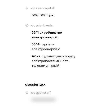
dossier.capital:
600 000 грн.
dossier.kveds:
35.11
виробництво
електроенергії
35.14
торгівля
електроенергією
42.22
будівництво споруд
електропостачання та
телекомунікацій
dossier.tax
dossier.staff
XXXXXXXXXX