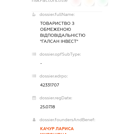
riskFactors.title
0
0
0
dossier.fullName:
ТОВАРИСТВО З
ОБМЕЖЕНОЮ
ВІДПОВІДАЛЬНІСТЮ
"ГАЛСАН ІНВЕСТ"
dossier.opfSubType:
-
dossier.edrpo:
42331707
dossier.regDate:
25.07.18
dossier.foundersAndBenef:
КАЧУР ЛАРИСА